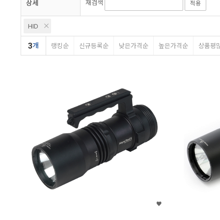
상세
재검색
적용
HID
3
개
랭킹순
신규등록순
낮은가격순
높은가격순
상품평