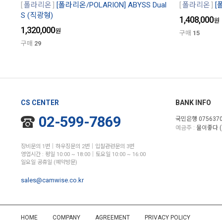
폴라리온
[폴라리온/POLARION] ABYSS Dual
폴라리온
[
S (직광형)
1,408,000
원
1,320,000
원
구매
15
구매
29
CS CENTER
BANK INFO
02-599-7869
국민은행 0756370
예금주 :
물이좋다 (
장비문의 1번│하우징문의 2번│입찰관련문의 3번
영업시간 : 평일 10:00 ~ 18:00│토요일 10:00 ~ 16:00
일요일 공휴일 (예약방문)
sales@camwise.co.kr
HOME
COMPANY
AGREEMENT
PRIVACY POLICY