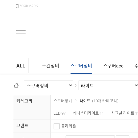
검색
BOOKMARK
ALL
스킨장비
스쿠버장비
스쿠버acc
카테고리
스쿠버장비
라이트
(10개 카테고리)
LED
97
캐니스터라이트
11
시그널 라이트
1
브랜드
폴라리온