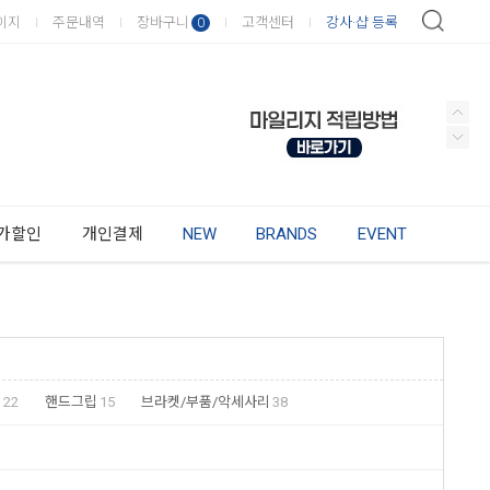
이지
주문내역
장바구니
고객센터
강사·샵 등록
0
가할인
개인결제
NEW
BRANDS
EVENT
기
22
핸드그립
15
브라켓/부품/악세사리
38