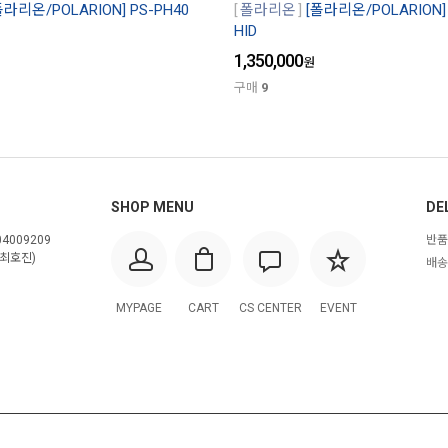
폴라리온/POLARION] PS-PH40
폴라리온
[폴라리온/POLARION
HID
1,350,000
원
구매
9
SHOP MENU
DE
4009209
반품
최호진)
배송
MYPAGE
CART
CS CENTER
EVENT