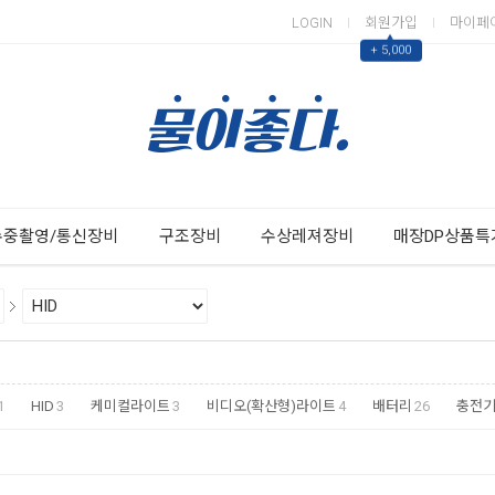
LOGIN
회원가입
마이페
▲
+ 5,000
Next
Previous
수중촬영/통신장비
구조장비
수상레져장비
매장DP상품특
1
HID
3
케미컬라이트
3
비디오(확산형)라이트
4
배터리
26
충전