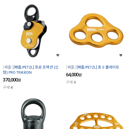
페츨
[페츨/PETZL] 프로 트랙션 (신
페츨
[페츨/PETZL] 포 S 플레이트
형) PRO TRAXION
64,000
원
370,000
원
구매
3
구매
4