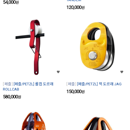
54,000
원
120,000
원
페츨
[페츨/PETZL] 롤캡 도르래
페츨
[페츨/PETZL] 잭 도르래 JAG
ROLLCAB
150,000
원
580,000
원