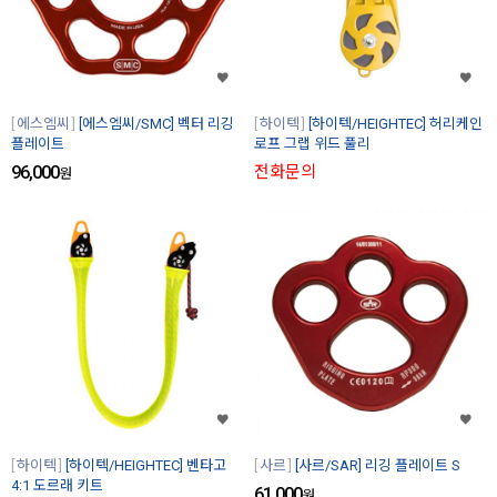
에스엠씨
[에스엠씨/SMC] 벡터 리깅
하이텍
[하이텍/HEIGHTEC] 허리케인
플레이트
로프 그랩 위드 풀리
96,000
전화문의
원
하이텍
[하이텍/HEIGHTEC] 벤타고
사르
[사르/SAR] 리깅 플레이트 S
4:1 도르래 키트
61,000
원