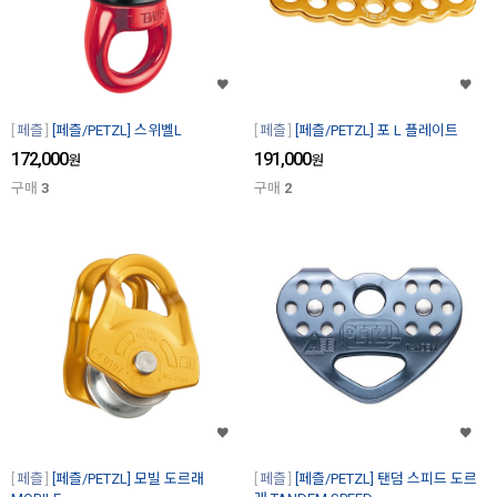
페츨
[페츨/PETZL] 스위벨L
페츨
[페츨/PETZL] 포 L 플레이트
172,000
191,000
원
원
구매
3
구매
2
페츨
[페츨/PETZL] 모빌 도르래
페츨
[페츨/PETZL] 탠덤 스피드 도르