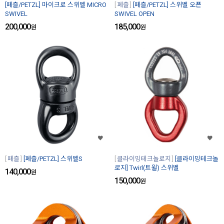
[페츨/PETZL] 마이크로 스위벨 MICRO
페츨
[페츨/PETZL] 스위벨 오픈
SWIVEL
SWIVEL OPEN
200,000
185,000
원
원
페츨
[페츨/PETZL] 스위벨S
클라이밍테크놀로지
[클라이밍테크놀
로지] Twirl(트윌) 스위벨
140,000
원
150,000
원