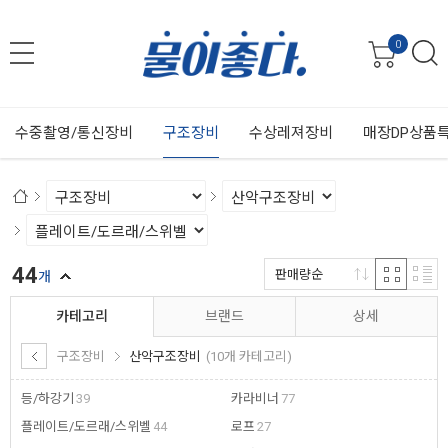
0
수중촬영/통신장비
구조장비
수상레져장비
매장DP상품
44
판매량순
개
카테고리
브랜드
상세
구조장비
산악구조장비
(10개 카테고리)
등/하강기
39
카라비너
77
플레이트/도르래/스위벨
44
로프
27