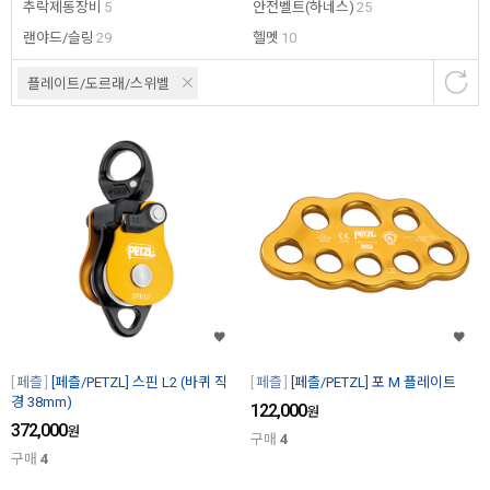
추락제동장비
5
안전벨트(하네스)
25
랜야드/슬링
29
헬멧
10
플레이트/도르래/스위벨
페츨
[페츨/PETZL] 스핀 L2 (바퀴 직
페츨
[페츨/PETZL] 포 M 플레이트
경 38mm)
122,000
원
372,000
원
구매
4
구매
4