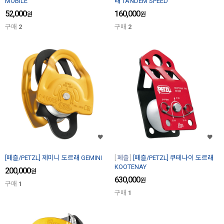
MOBILE
래 TANDEM SPEED
52,000
160,000
원
원
구매
2
구매
2
[페츨/PETZL] 제미니 도르래 GEMINI
페츨
[페츨/PETZL] 쿠테나이 도르래
KOOTENAY
200,000
원
630,000
원
구매
1
구매
1