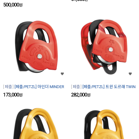
500,000
원
페츨
[페츨/PETZL] 마인더 MINDER
페츨
[페츨/PETZL] 트윈 도르래 TWIN
173,000
282,000
원
원