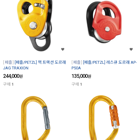
페츨
[페츨/PETZL] 잭 트랙션 도르래
페츨
[페츨/PETZL] 레스큐 도르래 AP-
JAG TRAXION
P50A
244,000
135,000
원
원
구매
1
구매
1