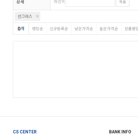
상세
재검색
적용
선그라스
0
개
랭킹순
신규등록순
낮은가격순
높은가격순
상품평
CS CENTER
BANK INFO