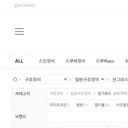
검색
BOOKMARK
ALL
스킨장비
스쿠버장비
스쿠버acc
카테고리
구조장비
일반구조장비
선그라스
(8개 카테
라이트라인
1
랜턴
11
멀티툴
23
비상탈
브랜드