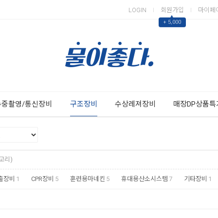
LOGIN
회원가입
마이페
▲
+ 5,000
Next
Previous
수중촬영/통신장비
구조장비
수상레져장비
매장DP상품특
고리)
출장비
1
CPR장비
5
훈련용마네킨
5
휴대용산소시스템
7
기타장비
1