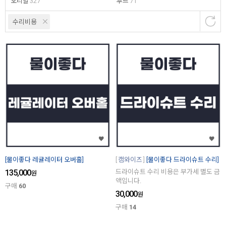
오리발
327
후드
71
수리비용
[물이좋다 레귤레이터 오버홀]
캠와이즈
[물이좋다 드라이슈트 수리]
135,000
드라이슈트 수리 비용은 부가세 별도 금
원
액입니다.
구매
60
30,000
원
구매
14