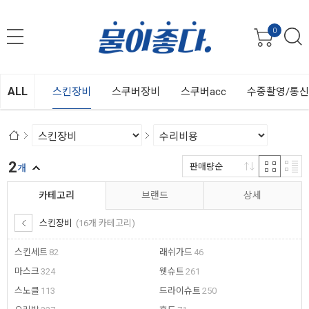
0
ALL
스킨장비
스쿠버장비
스쿠버acc
수중촬영/통
2
판매량순
개
카테고리
브랜드
상세
스킨장비
(16개 카테고리)
스킨세트
82
래쉬가드
46
마스크
324
웻슈트
261
스노클
113
드라이슈트
250