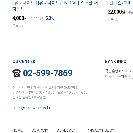
유니다이브
[유니다이브/UNIDIVE] 스노클 퍼
걸
[걸/GU
지밸브
32,000
원
40
4,000
20
원
5,000
원
%
구매
4
구매
5
CS CENTER
BANK INFO
02-599-7869
국민은행 0756370
예금주 :
물이좋다 (
장비문의 1번│하우징문의 2번│입찰관련문의 3번
영업시간 : 평일 10:00 ~ 18:00│토요일 10:00 ~ 16:00
일요일 공휴일 (예약방문)
sales@camwise.co.kr
HOME
COMPANY
AGREEMENT
PRIVACY POLICY