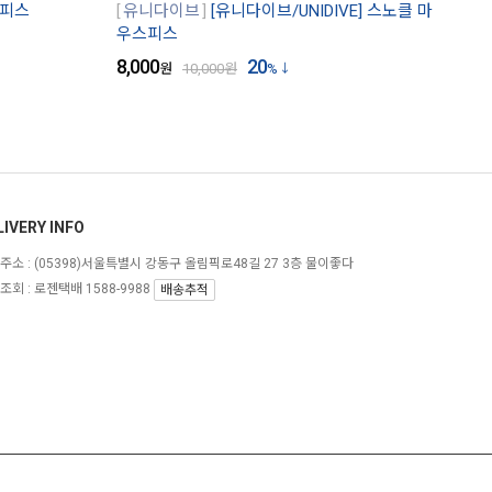
스피스
유니다이브
[유니다이브/UNIDIVE] 스노클 마
우스피스
8,000
20
원
10,000
원
%
LIVERY INFO
주소 :
(05398)서울특별시 강동구 올림픽로48길 27 3층 물이좋다
조회 : 로젠택배 1588-9988
배송추적