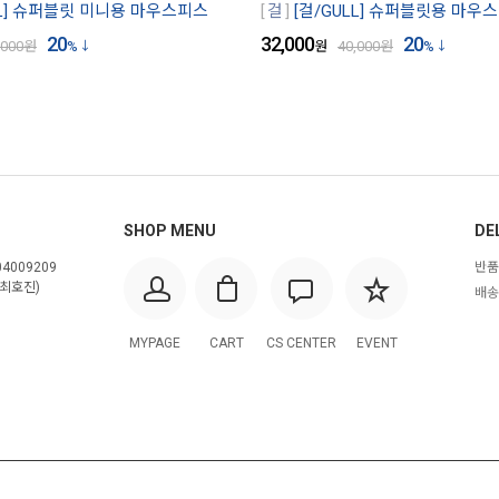
LL] 슈퍼블릿 미니용 마우스피스
걸
[걸/GULL] 슈퍼블릿용 마우
20
32,000
20
,000
원
%
원
40,000
원
%
SHOP MENU
DE
4009209
반품
최호진)
배송
MYPAGE
CART
CS CENTER
EVENT