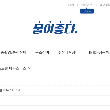
LOGIN
회원가입
마이페
▲
+ 5,000
Next
Previous
수중촬영/통신장비
구조장비
수상레져장비
매장DP상품특
클 마우스피스
4