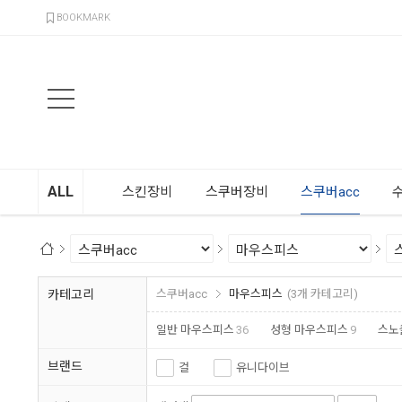
검색
BOOKMARK
ALL
스킨장비
스쿠버장비
스쿠버acc
카테고리
스쿠버acc
마우스피스
(3개 카테고리)
일반 마우스피스
36
성형 마우스피스
9
스노
브랜드
걸
유니다이브