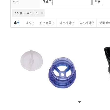
상세
재검색
적용
스노클 마우스피스
4
개
랭킹순
신규등록순
낮은가격순
높은가격순
상품평