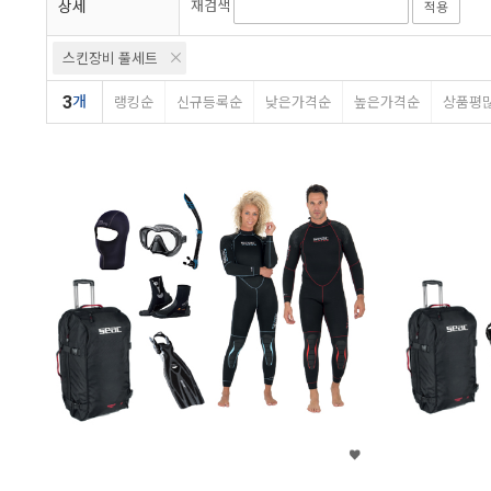
상세
재검색
적용
스킨장비 풀세트
3
개
랭킹순
신규등록순
낮은가격순
높은가격순
상품평