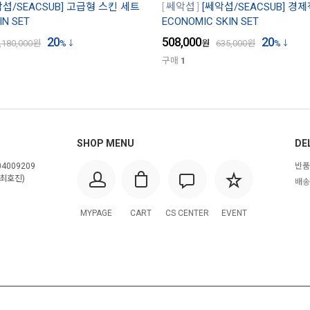
악섭/SEACSUB] 고급형 스킨 세트
쎄악섭
[쎄악섭/SEACSUB] 경제
IN SET
ECONOMIC SKIN SET
20
508,000
20
,180,000
원
%
원
635,000
원
%
구매
1
SHOP MENU
DE
4009209
반품
최호진)
배송
MYPAGE
CART
CS CENTER
EVENT