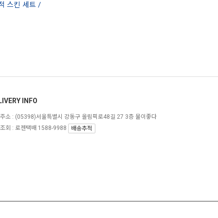
적 스킨 세트 /
LIVERY INFO
주소 :
(05398)서울특별시 강동구 올림픽로48길 27 3층 물이좋다
조회 : 로젠택배 1588-9988
배송추적