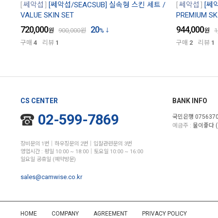
쎄악섭
[쎄악섭/SEACSUB] 실속형 스킨 세트 /
쎄악섭
[쎄
VALUE SKIN SET
PREMIUM SK
720,000
20
944,000
원
900,000
원
%
원
1
구매
4
리뷰
1
구매
2
리뷰
1
CS CENTER
BANK INFO
02-599-7869
국민은행 0756370
예금주 :
물이좋다 (
장비문의 1번│하우징문의 2번│입찰관련문의 3번
영업시간 : 평일 10:00 ~ 18:00│토요일 10:00 ~ 16:00
일요일 공휴일 (예약방문)
sales@camwise.co.kr
HOME
COMPANY
AGREEMENT
PRIVACY POLICY