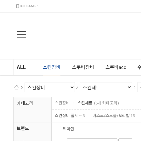
검색
BOOKMARK
ALL
스킨장비
스쿠버장비
스쿠버acc
카테고리
스킨장비
스킨세트
(5개 카테고리)
스킨장비 풀세트
3
마스크/스노클/오리발
15
브랜드
쎄악섭