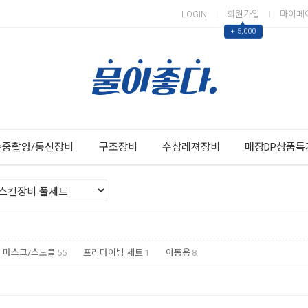
LOGIN
회원가입
마이페
▲
+ 5,000
Next
Previous
수중촬영/통신장비
구조장비
수상레져장비
매장DP상품특
마스크/스노클
55
프리다이빙 세트
1
아동용
8