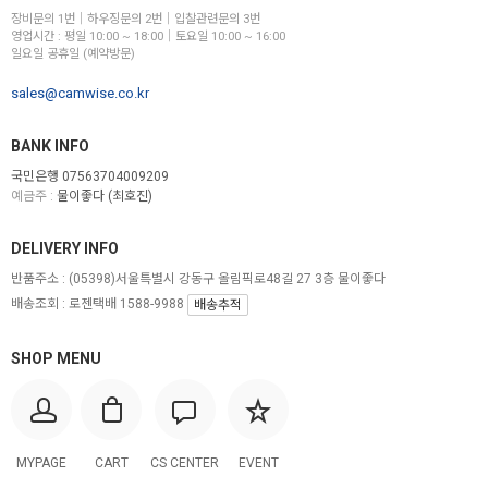
장비문의 1번│하우징문의 2번│입찰관련문의 3번
영업시간 : 평일 10:00 ~ 18:00│토요일 10:00 ~ 16:00
일요일 공휴일 (예약방문)
sales@camwise.co.kr
BANK INFO
국민은행 07563704009209
예금주 :
물이좋다 (최호진)
DELIVERY INFO
반품주소 :
(05398)서울특별시 강동구 올림픽로48길 27 3층 물이좋다
배송조회 : 로젠택배 1588-9988
배송추적
SHOP MENU
MYPAGE
CART
CS CENTER
EVENT