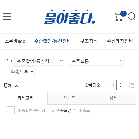
0
스쿠버acc
수중촬영/통신장비
구조장비
수상레져장비
0
판매량순
개
카테고리
브랜드
상세
수중촬영/통신장비
수중드론
수중드론