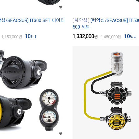
섭/SEACSUB] IT300 SET 아이티
쎄악섭
[쎄악섭/SEACSUB] IT5
500 세트
10
1,332,000
10
1,150,000
원
%
원
1,480,000
원
%