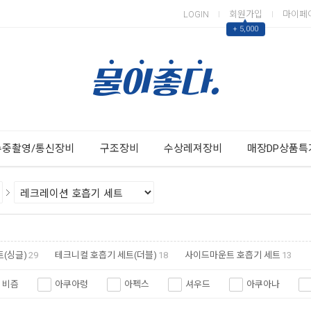
LOGIN
회원가입
마이페
▲
+ 5,000
Next
Previous
수중촬영/통신장비
구조장비
수상레져장비
매장DP상품특
(싱글)
29
테크니컬 호흡기 세트(더블)
18
사이드마운트 호흡기 세트
13
비즘
아쿠아렁
아펙스
셔우드
아쿠아나