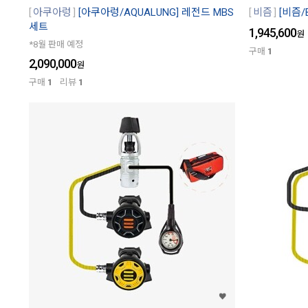
아쿠아렁
[아쿠아렁/AQUALUNG] 레전드 MBS
비즘
[비즘/
세트
1,945,600
원
*8월 판매 예정
구매
1
2,090,000
원
구매
1
리뷰
1