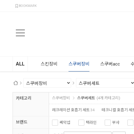
검색
BOOKMARK
ALL
스킨장비
스쿠버장비
스쿠버acc
카테고리
스쿠버장비
스쿠버세트
(4개 카테고리)
레크레이션 호흡기 세트
34
테크니컬 호흡기 세트
브랜드
쎄악섭
텍라인
부샤