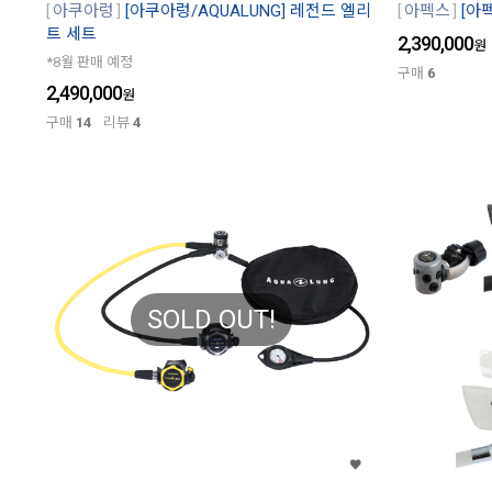
아쿠아렁
[아쿠아렁/AQUALUNG] 레전드 엘리
아펙스
[아펙
트 세트
2,390,000
원
*8월 판매 예정
구매
6
2,490,000
원
구매
14
리뷰
4
SOLD OUT!