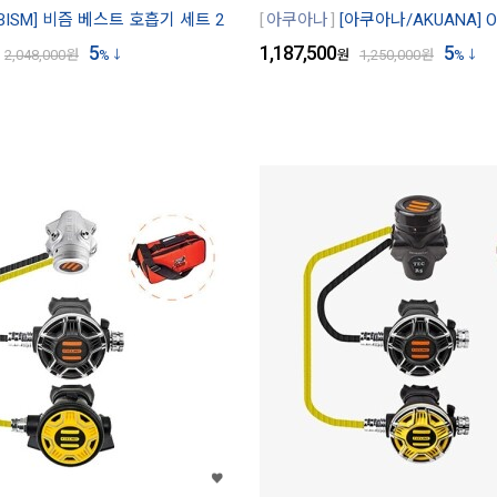
BISM] 비즘 베스트 호흡기 세트 2
아쿠아나
[아쿠아나/AKUANA] 
5
1,187,500
5
2,048,000
원
%
원
1,250,000
원
%