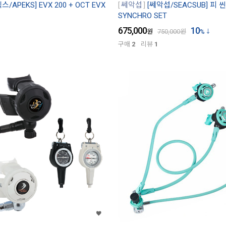
스/APEKS] EVX 200 + OCT EVX
쎄악섭
[쎄악섭/SEACSUB] 피 
SYNCHRO SET
675,000
10
원
750,000
원
%
구매
2
리뷰
1