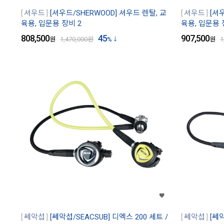
셔우드
[셔우드/SHERWOOD] 셔우드 렌탈, 교
셔우드
[셔
육용, 입문용 장비 2
육용, 입문용 
808,500
45
907,500
원
1,470,000
원
%
원
1
쎄악섭
[쎄악섭/SEACSUB] 디엑스 200 세트 /
쎄악섭
[쎄악