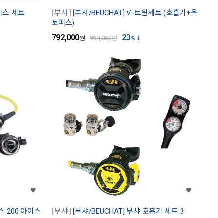
토퍼스 세트
부샤
[부샤/BEUCHAT] V-트윈세트 (호흡기+옥
토퍼스)
792,000
20
원
990,000
원
%
스 200 아이스
부샤
[부샤/BEUCHAT] 부샤 호흡기 세트 3