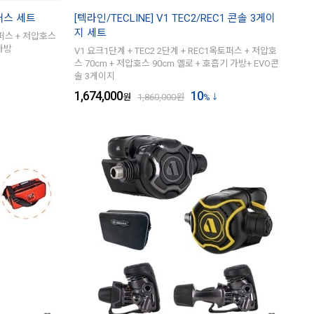
토퍼스 세트
[텍라인/TECLINE] V1 TEC2/REC1 콘솔 3게이
지 세트
옥토퍼스 + 저압호스
 가방
V1 요크1단계 + TEC2 2단계 + REC1옥토퍼스 + 저압호
스 70cm + 저압호스 90cm 옐로 + 호흡기 가방+ EVO콘
솔 3게이지
1,674,000
10
원
1,860,000
원
%