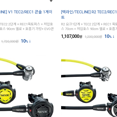
INE] V1 TEC2/REC1 콘솔 1게이
[텍라인/TECLINE] R2 TEC2/RE
트
 TEC2 2단계 + REC1옥토퍼스 + 저압호
R2 요크1단계 + TEC2 2단계 + REC1 
압호스 90cm 옐로 + 호흡기 가방+ EVO콘
스 70cm + 저압호스 90cm 옐로 + 호흡
1,107,000
10
원
1,230,000
원
%
10
1,720,000
원
%