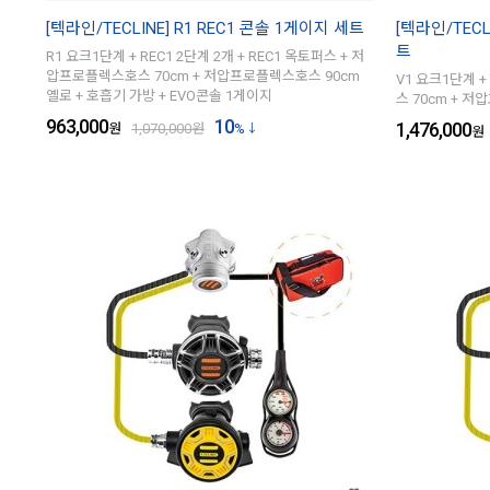
[텍라인/TECLINE] R1 REC1 콘솔 1게이지 세트
[텍라인/TECL
트
R1 요크1단계 + REC1 2단계 2개 + REC1 옥토퍼스 + 저
압프로플렉스호스 70cm + 저압프로플렉스호스 90cm
V1 요크1단계 +
옐로 + 호흡기 가방 + EVO콘솔 1게이지
스 70cm + 저
963,000
10
1,476,000
원
1,070,000
원
%
원