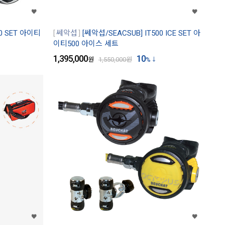
00 SET 아이티
쎄악섭
[쎄악섭/SEACSUB] IT500 ICE SET 아
이티500 아이스 세트
1,395,000
10
원
1,550,000
원
%