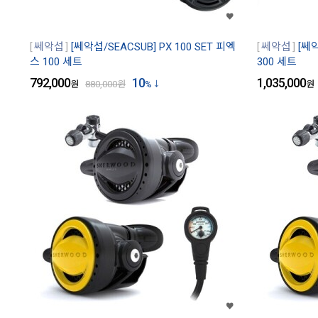
쎄악섭
[쎄악섭/SEACSUB] PX 100 SET 피엑
쎄악섭
[쎄악
스 100 세트
300 세트
792,000
10
1,035,000
원
880,000
원
%
원