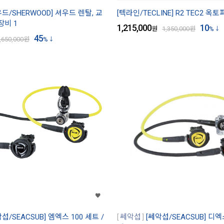
우드/SHERWOOD] 셔우드 렌탈, 교
[텍라인/TECLINE] R2 TEC2 옥
장비 1
1,215,000
10
원
1,350,000
원
%
45
,650,000
원
%
섭/SEACSUB] 엠엑스 100 세트 /
쎄악섭
[쎄악섭/SEACSUB] 디엑