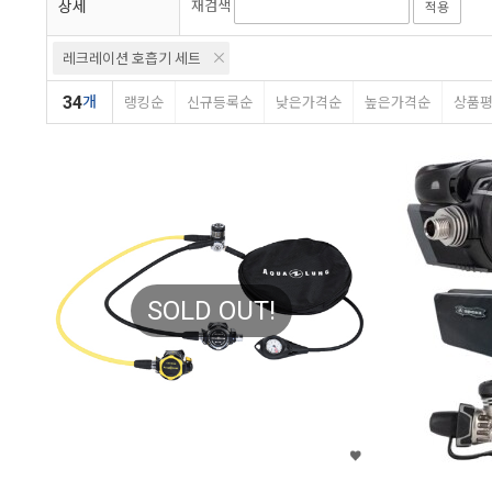
상세
재검색
적용
레크레이션 호흡기 세트
34
개
랭킹순
신규등록순
낮은가격순
높은가격순
상품
SOLD OUT!