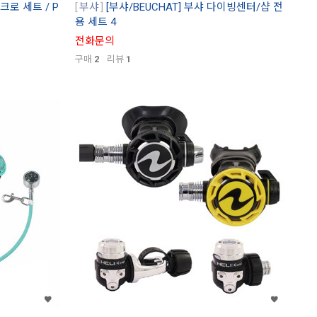
씬크로 세트 / P
부샤
[부샤/BEUCHAT] 부샤 다이빙센터/샵 전
용 세트 4
전화문의
구매
2
리뷰
1