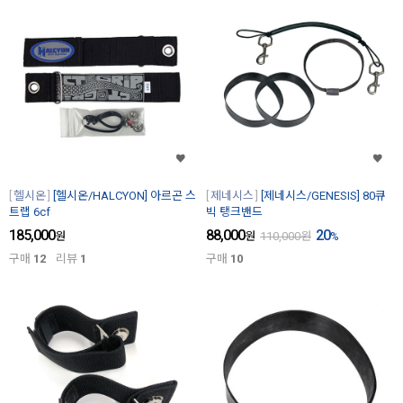
헬시온
[헬시온/HALCYON] 아르곤 스
제네시스
[제네시스/GENESIS] 80큐
트랩 6cf
빅 탱크밴드
185,000
88,000
20
원
원
110,000
원
%
구매
12
리뷰
1
구매
10