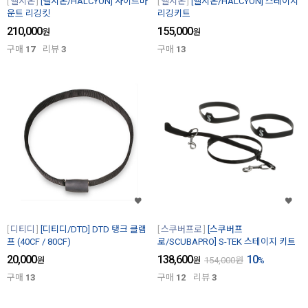
헬시온
[헬시온/HALCYON] 사이드마
헬시온
[헬시온/HALCYON] 스테이지
운트 리깅킷
리깅키트
210,000
155,000
원
원
구매
17
리뷰
3
구매
13
디티디
[디티디/DTD] DTD 탱크 클램
스쿠버프로
[스쿠버프
프 (40CF / 80CF)
로/SCUBAPRO] S-TEK 스테이지 키트
20,000
138,600
10
원
원
154,000
원
%
구매
13
구매
12
리뷰
3