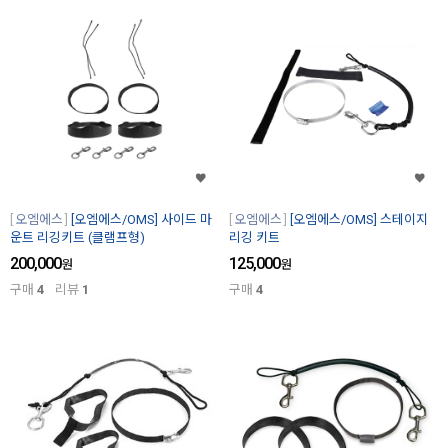
오엠에스
[오엠에스/OMS] 사이드 마
오엠에스
[오엠에스/OMS] 스테이지
운트 리깅키트 (클램프형)
리깅 키트
200,000
125,000
원
원
구매
4
리뷰
1
구매
4