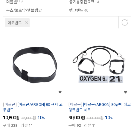
더블밸브
5
공기통충전요크
14
부츠/보호망/밸브캡
21
탱크밴드
40
데코밴드
아르곤
[아르곤/ARGON] 80 큐빅 고
아르곤
[아르곤/ARGON] 80큐빅 데코
무밴드
탱크밴드 세트
10,800
10
90,000
10
원
12,000
원
%
원
100,000
원
%
구매
238
리뷰
11
구매
92
리뷰
7