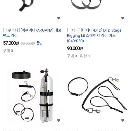
아쿠아나
[아쿠아나/AKUANA] 데코
디티디
[디티디/DTD] DTD Stage
탱크 리깅
Rigging kit 스테이지 리깅 키트
(S40/S80)
57,000
5
원
60,000
원
%
90,000
원
구매
3
구매
3
리뷰
1