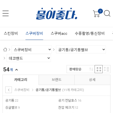
0
스킨장비
스쿠버장비
스쿠버acc
수중촬영/통신장비
54
판매량순
개
카테고리
브랜드
상세
스쿠버장비
공기통/공기통밸브
(11개 카테고리)
공기통
22
공기 전달호스
16
싱글밸브
9
잔압 체크기
12