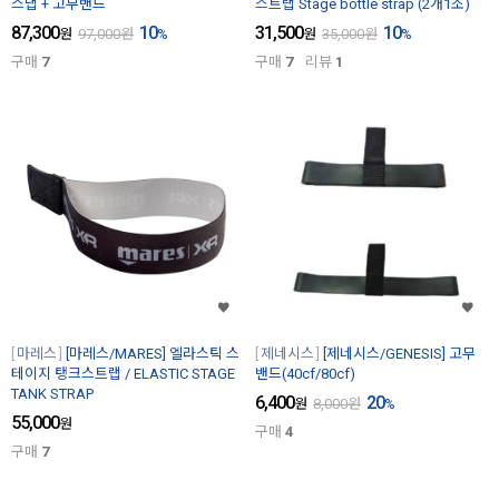
스냅 + 고무밴드
스트랩 Stage bottle strap (2개1조)
87,300
10
31,500
10
원
97,000
원
%
원
35,000
원
%
구매
7
구매
7
리뷰
1
마레스
[마레스/MARES] 엘라스틱 스
제네시스
[제네시스/GENESIS] 고무
테이지 탱크스트랩 / ELASTIC STAGE
밴드(40cf/80cf)
TANK STRAP
6,400
20
원
8,000
원
%
55,000
원
구매
4
구매
7