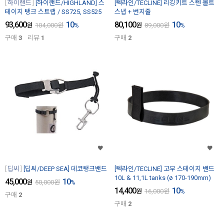
하이랜드
[하이랜드/HIGHLAND] 스
[텍라인/TECLINE] 리깅키트 스텐 볼트
테이지 탱크 스트랩 / SS725, SS525
스냅 + 번지줄
93,600
10
80,100
10
원
104,000
원
%
원
89,000
원
%
구매
3
리뷰
1
구매
2
딥씨
[딥씨/DEEP SEA] 데코탱크밴드
[텍라인/TECLINE] 고무 스테이지 밴드
10L & 11,1L tanks (ø 170-190mm)
45,000
10
원
50,000
원
%
14,400
10
원
16,000
원
%
구매
2
구매
2