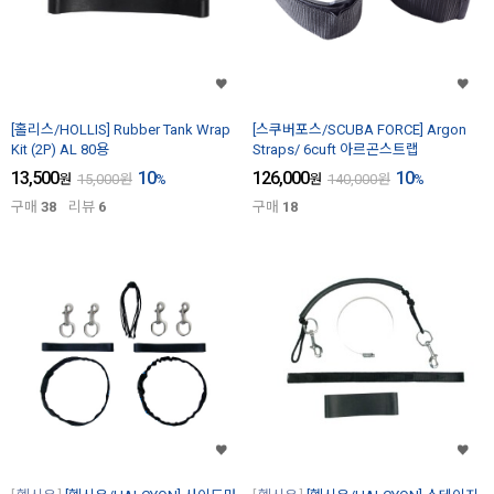
[홀리스/HOLLIS] Rubber Tank Wrap
[스쿠버포스/SCUBA FORCE] Argon
Kit (2P) AL 80용
Straps/ 6cuft 아르곤스트랩
13,500
10
126,000
10
원
15,000
원
%
원
140,000
원
%
구매
38
리뷰
6
구매
18