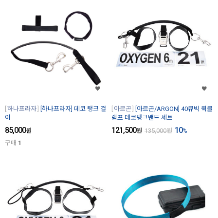
하나프라자
[하나프라자] 데코 탱크 걸
아르곤
[아르곤/ARGON] 40큐빅 퀵클
이
램프 데코탱크밴드 세트
85,000
121,500
10
원
원
135,000
원
%
구매
1