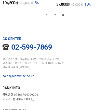
104,500
5
원
110,000
원
%
37,800
10
원
42,000
원
%
1
2
CS CENTER
02-599-7869
장비문의 1번│하우징문의 2번│입찰관련문의 3번
영업시간 : 평일 10:00 ~ 18:00│토요일 10:00 ~ 16:00
일요일 공휴일 (예약방문)
sales@camwise.co.kr
BANK INFO
국민은행 07563704009209
예금주 :
물이좋다 (최호진)