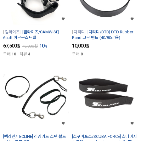
캠와이즈
[캠와이즈/CAMWISE]
디티디
[디티디/DTD] DTD Rubber
6cuft 아르곤스트랩
Band 고무 밴드 (40/80cf용)
67,500
10
10,000
원
75,000
원
%
원
구매
10
리뷰
4
구매
8
[텍라인/TECLINE] 리깅키트 스텐 볼트
[스쿠버포스/SCUBA FORCE] 스테이지