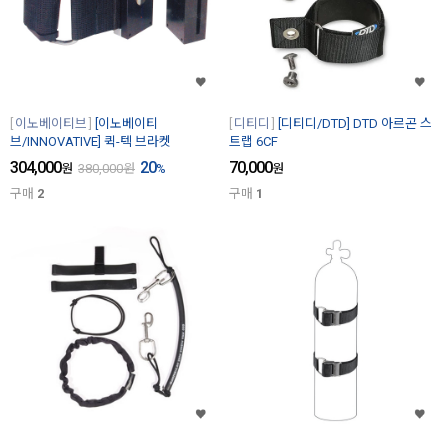
이노베이티브
[이노베이티
디티디
[디티디/DTD] DTD 아르곤 스
브/INNOVATIVE] 퀵-텍 브라켓
트랩 6CF
304,000
20
70,000
원
380,000
원
%
원
구매
2
구매
1