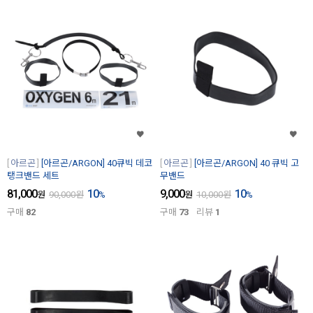
아르곤
[아르곤/ARGON] 40큐빅 데코
아르곤
[아르곤/ARGON] 40 큐빅 고
탱크밴드 세트
무밴드
81,000
10
9,000
10
원
90,000
원
%
원
10,000
원
%
구매
82
구매
73
리뷰
1