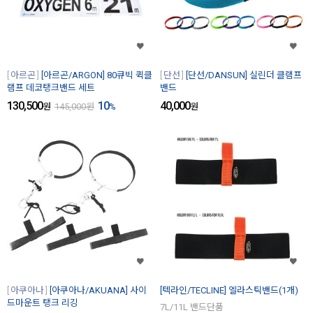
아르곤
[아르곤/ARGON] 80큐빅 퀵클
단선
[단선/DANSUN] 실린더 클램프
램프 데코탱크밴드 세트
밴드
130,500
10
40,000
원
145,000
원
%
원
아쿠아나
[아쿠아나/AKUANA] 사이
[텍라인/TECLINE] 엘라스틱밴드(1개)
드마운트 탱크 리깅
7L/11L 밴드단품