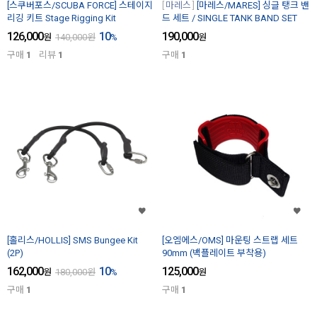
[스쿠버포스/SCUBA FORCE] 스테이지
마레스
[마레스/MARES] 싱글 탱크 밴
리깅 키트 Stage Rigging Kit
드 세트 / SINGLE TANK BAND SET
126,000
10
190,000
원
140,000
원
%
원
구매
1
리뷰
1
구매
1
[홀리스/HOLLIS] SMS Bungee Kit
[오엠에스/OMS] 마운팅 스트랩 세트
(2P)
90mm (백플레이트 부착용)
162,000
10
125,000
원
180,000
원
%
원
구매
1
구매
1