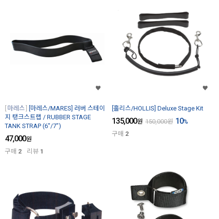
마레스
[마레스/MARES] 러버 스테이
[홀리스/HOLLIS] Deluxe Stage Kit
지 탱크스트랩 / RUBBER STAGE
135,000
10
원
150,000
원
%
TANK STRAP (6"/7")
구매
2
47,000
원
구매
2
리뷰
1