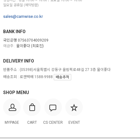
영업시간 : 평일 10:00 ~ 18:00│토요일 10:00 ~ 16:00
일요일 공휴일 (예약방문)
sales@camwise.co.kr
BANK INFO
국민은행 07563704009209
예금주 :
물이좋다 (최호진)
DELIVERY INFO
반품주소 :
(05398)서울특별시 강동구 올림픽로48길 27 3층 물이좋다
배송조회 : 로젠택배 1588-9988
배송추적
SHOP MENU
MYPAGE
CART
CS CENTER
EVENT