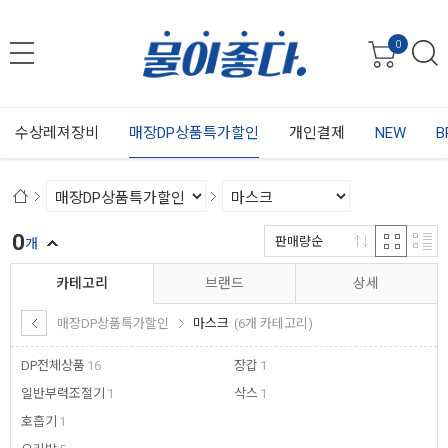
0
수상레져장비
매장DP상품특가할인
개인결제
NEW
B
0
판매량순
개
카테고리
브랜드
상세
매장DP상품특가할인
마스크
(6개 카테고리)
DP전체상품
16
장갑
1
일반부력조절기
1
삭스
1
호흡기
1