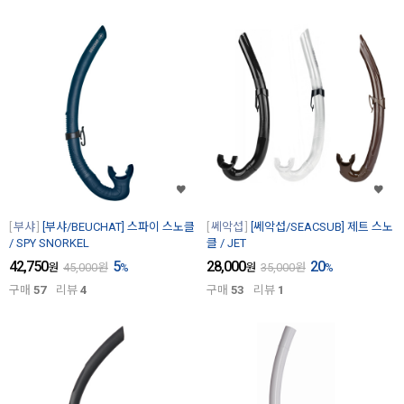
부샤
[부샤/BEUCHAT] 스파이 스노클
쎄악섭
[쎄악섭/SEACSUB] 제트 스노
/ SPY SNORKEL
클 / JET
42,750
5
28,000
20
원
45,000
원
%
원
35,000
원
%
구매
57
리뷰
4
구매
53
리뷰
1