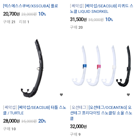
[엑스에스스쿠버/XSSCUBA] 플로
쎄악섭
[쎄악섭/SEACSUB] 리퀴드 스
노클 LIQUID SNORKEL
20,700
10
원
23,000
원
%
31,500
10
원
35,000
원
%
구매
21
리뷰
1
구매
20
쎄악섭
[쎄악섭/SEACSUB] 터틀 스노
오션테그
[오션테그/OCEANTAG] 오
클 / TURTLE
션테그 프리다이빙 스노클링 소울 스노
클
28,000
20
원
35,000
원
%
32,000
원
구매
10
구매
9