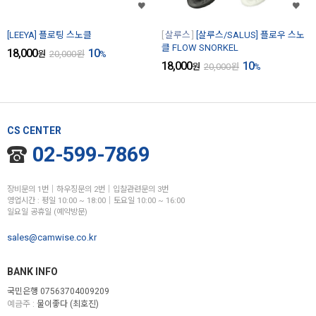
[LEEYA] 플로팅 스노클
살루스
[살루스/SALUS] 플로우 스노
클 FLOW SNORKEL
18,000
10
원
20,000
원
%
18,000
10
원
20,000
원
%
CS CENTER
02-599-7869
장비문의 1번│하우징문의 2번│입찰관련문의 3번
영업시간 : 평일 10:00 ~ 18:00│토요일 10:00 ~ 16:00
일요일 공휴일 (예약방문)
sales@camwise.co.kr
BANK INFO
국민은행 07563704009209
예금주 :
물이좋다 (최호진)