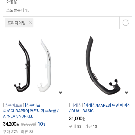
아동용
1
스노클홀더
15
프리다이빙
스쿠버프로
[스쿠버프
마레스
[마레스/MARES] 듀얼 베이직
로/SCUBAPRO] 애프니아 스노클 /
/ DUAL BASIC
APNEA SNORKEL
31,000
원
34,200
10
원
38,000
원
%
구매
83
리뷰
13
구매
373
리뷰
23