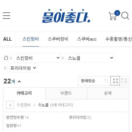
0
ALL
스킨장비
스쿠버장비
스쿠버acc
수중촬영/통
22
판매량순
개
카테고리
브랜드
상세
스킨장비
스노클
(5개 카테고리)
완전방수형
14
프리다이빙
22
일반형
61