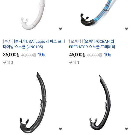
투사
[투사/TUSA] Lapis 라피스 프리
오셔닉
[오셔닉/OCEANIC]
다이빙 스노클 (UN0105)
PREDATOR 스노클 프레데터
36,000
10
45,000
10
원
40,000
원
%
원
50,000
원
%
구매
2
구매
1