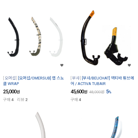
오머섭
[오머섭/OMERSUB] 랩 스노
부샤
[부샤/BEUCHAT] 액티바 튜브에
클 WRAP
어 / ACTIVA TUBAIR
25,000
45,600
5
원
원
48,000
원
%
구매
4
리뷰
2
구매
4