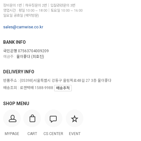
장비문의 1번│하우징문의 2번│입찰관련문의 3번
영업시간 : 평일 10:00 ~ 18:00│토요일 10:00 ~ 16:00
일요일 공휴일 (예약방문)
sales@camwise.co.kr
BANK INFO
국민은행 07563704009209
예금주 :
물이좋다 (최호진)
DELIVERY INFO
반품주소 :
(05398)서울특별시 강동구 올림픽로48길 27 3층 물이좋다
배송조회 : 로젠택배 1588-9988
배송추적
SHOP MENU
MYPAGE
CART
CS CENTER
EVENT