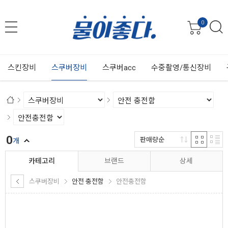
0
스킨장비
스쿠버장비
스쿠버acc
수중촬영/통신장비
0
판매량순
개
카테고리
브랜드
상세
스쿠버장비
안전 충전함
안전충전함