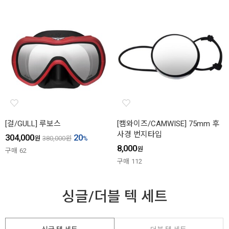
[걸/GULL] 루보스
[캠와이즈/CAMWISE] 75mm 후
사경 번지타입
304,000
20
원
380,000
원
%
8,000
원
구매
62
구매
112
싱글/더블 텍 세트