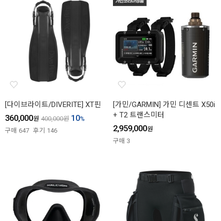
[다이브라이트/DIVERITE] XT핀
[가민/GARMIN] 가민 디센트 X50i
+ T2 트랜스미터
360,000
10
원
400,000
원
%
2,959,000
원
구매
647
후기
146
구매
3