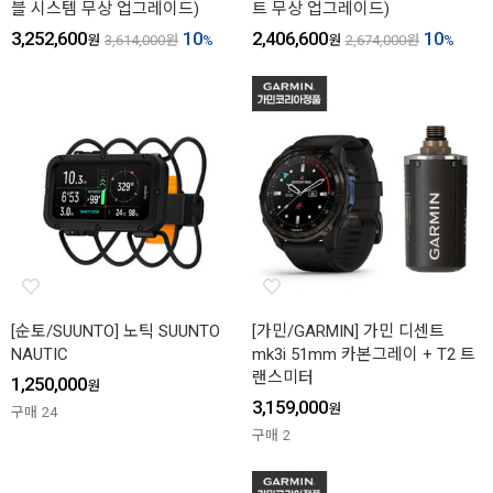
블 시스템 무상 업그레이드)
트 무상 업그레이드)
3,252,600
10
2,406,600
10
원
3,614,000
원
%
원
2,674,000
원
%
[순토/SUUNTO] 노틱 SUUNTO
[가민/GARMIN] 가민 디센트
NAUTIC
mk3i 51mm 카본그레이 + T2 트
랜스미터
1,250,000
원
3,159,000
원
구매
24
구매
2