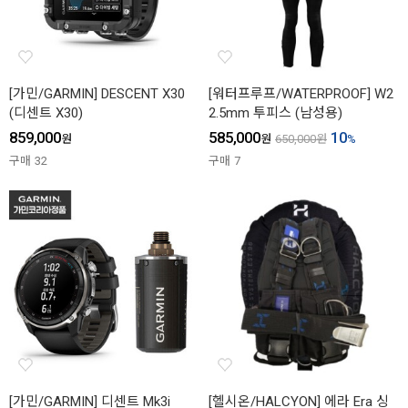
[가민/GARMIN] DESCENT X30
[워터프루프/WATERPROOF] W2
(디센트 X30)
2.5mm 투피스 (남성용)
859,000
585,000
10
원
원
650,000
원
%
구매
32
구매
7
[가민/GARMIN] 디센트 Mk3i
[헬시온/HALCYON] 에라 Era 싱