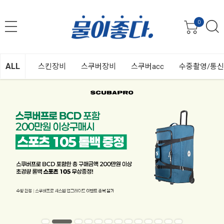
0
ALL
스킨장비
스쿠버장비
스쿠버acc
수중촬영/통