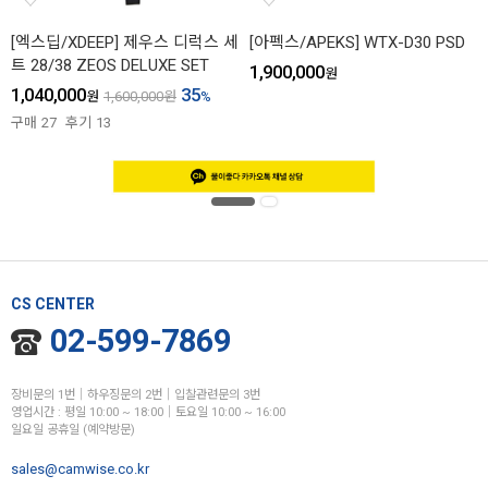
[엑스딥/XDEEP] 제우스 디럭스 세
[아펙스/APEKS] WTX-D30 PSD
트 28/38 ZEOS DELUXE SET
1,900,000
원
1,040,000
35
원
1,600,000
원
%
구매
27
후기
13
CS CENTER
02-599-7869
장비문의 1번│하우징문의 2번│입찰관련문의 3번
영업시간 : 평일 10:00 ~ 18:00│토요일 10:00 ~ 16:00
일요일 공휴일 (예약방문)
sales@camwise.co.kr