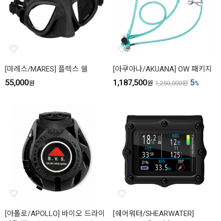
[마레스/MARES] 플렉스 쉘
[아쿠아나/AKUANA] OW 패키지
55,000
1,187,500
5
원
원
1,250,000
원
%
[아폴로/APOLLO] 바이오 드라이
[쉐어워터/SHEARWATER]