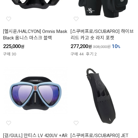
[헬시온/HALCYON] Omnis Mask
[스쿠버프로/SCUBAPRO] 하이브
Black 옴니스 마스크 블랙
리드 카고 숏 라지 포켓
225,000
277,200
10
원
원
308,000
원
%
구매
30
구매
44
후기
2
[걸/GULL] 만티스 LV 420UV +AR
[스쿠버프로/SCUBAPRO] JET