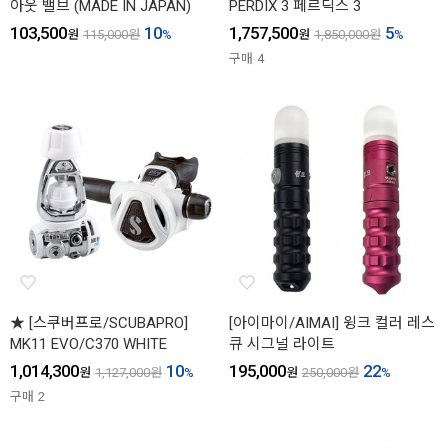
아웃 밸브 (MADE IN JAPAN)
PERDIX 3 페르딕스 3
103,500
10
1,757,500
5
원
115,000
원
%
원
1,850,000
원
%
구매
4
★ [스쿠버프로/SCUBAPRO]
[아이마이/AIMAI] 윙크 컬러 레스
MK11 EVO/C370 WHITE
큐 시그널 라이트
1,014,300
10
195,000
22
원
1,127,000
원
%
원
250,000
원
%
구매
2