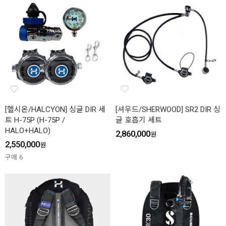
[헬시온/HALCYON] 싱글 DIR 세
[셔우드/SHERWOOD] SR2 DIR 싱
트 H-75P (H-75P /
글 호흡기 세트
HALO+HALO)
2,860,000
원
2,550,000
원
구매
6