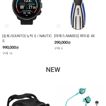
[순토/SUUNTO] 노틱 S / NAUTIC
[마레스/MARES] 꽈뜨로 4X
S
390,000
원
990,000
원
구매
4
구매
16
NEW