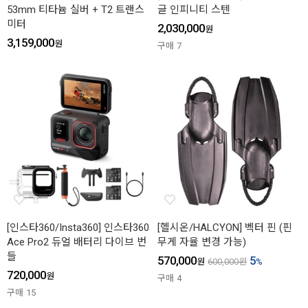
53mm 티타늄 실버 + T2 트랜스
글 인피니티 스텐
미터
2,030,000
원
3,159,000
원
구매
7
[인스타360/Insta360] 인스타360
[헬시온/HALCYON] 벡터 핀 (핀
Ace Pro2 듀얼 배터리 다이브 번
무게 자율 변경 가능)
들
570,000
5
원
600,000
원
%
720,000
원
구매
4
구매
15