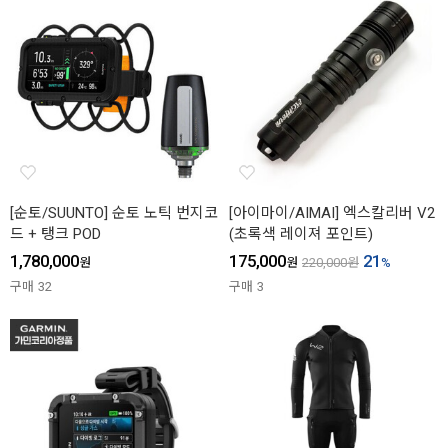
[순토/SUUNTO] 순토 노틱 번지코
[아이마이/AIMAI] 엑스칼리버 V2
드 + 탱크 POD
(초록색 레이져 포인트)
1,780,000
175,000
21
원
원
220,000
원
%
구매
32
구매
3