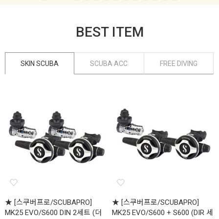
BEST ITEM
SKIN SCUBA
SCUBA ACC
FREE DIVING
★ [스쿠버프로/SCUBAPRO]
★ [스쿠버프로/SCUBAPRO]
MK25 EVO/S600 DIN 2세트 (더
MK25 EVO/S600 + S600 (DIR 세