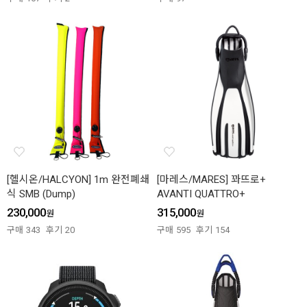
[헬시온/HALCYON] 1m 완전폐쇄
[마레스/MARES] 꽈뜨로+
식 SMB (Dump)
AVANTI QUATTRO+
230,000
315,000
원
원
구매
343
후기
20
구매
595
후기
154