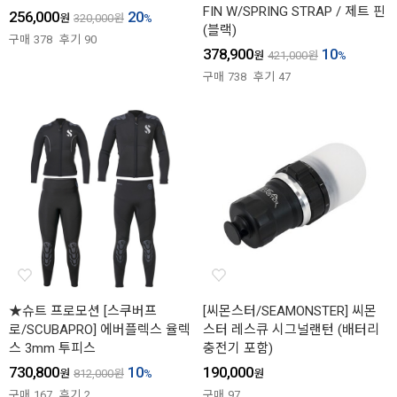
FIN W/SPRING STRAP / 제트 핀
256,000
20
원
320,000
원
%
(블랙)
구매
378
후기
90
378,900
10
원
421,000
원
%
구매
738
후기
47
★슈트 프로모션 [스쿠버프
[씨몬스터/SEAMONSTER] 씨몬
로/SCUBAPRO] 에버플렉스 율렉
스터 레스큐 시그널랜턴 (배터리
스 3mm 투피스
충전기 포함)
730,800
10
190,000
원
812,000
원
%
원
구매
167
후기
2
구매
97