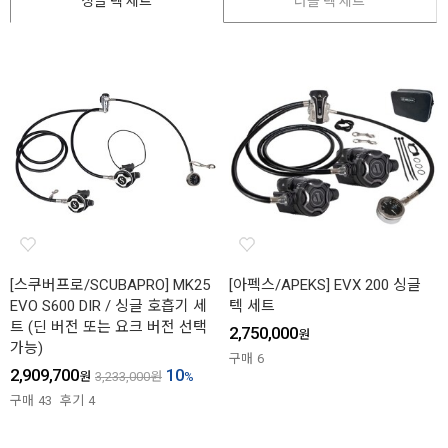
싱글 텍 세트
더블 텍 세트
[스쿠버프로/SCUBAPRO] MK25
[아펙스/APEKS] EVX 200 싱글
EVO S600 DIR / 싱글 호흡기 세
텍 세트
트 (딘 버전 또는 요크 버전 선택
2,750,000
원
가능)
구매
6
2,909,700
10
원
3,233,000
원
%
구매
43
후기
4