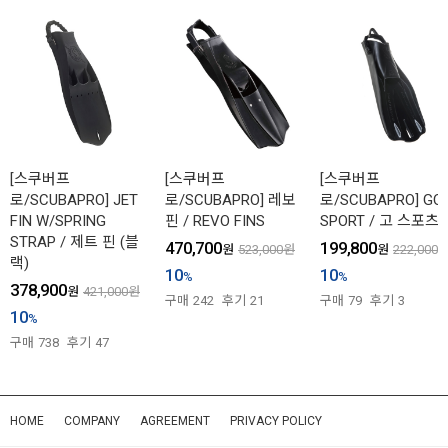
[스쿠버프
[스쿠버프
[스쿠버프
로/SCUBAPRO] JET
로/SCUBAPRO] 레보
로/SCUBAPRO] GO
FIN W/SPRING
핀 / REVO FINS
SPORT / 고 스포츠
STRAP / 제트 핀 (블
470,700
199,800
원
523,000
원
원
222,000
랙)
10
10
%
%
378,900
원
421,000
원
구매
242
후기
21
구매
79
후기
3
10
%
구매
738
후기
47
HOME
COMPANY
AGREEMENT
PRIVACY POLICY