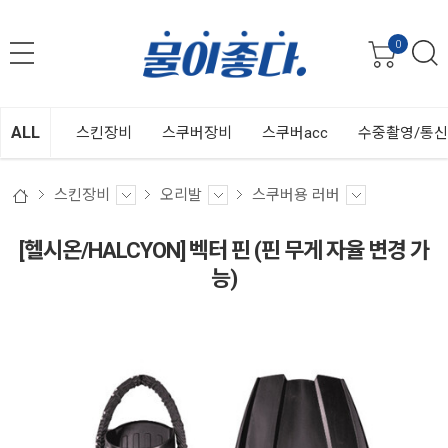
0
ALL
스킨장비
스쿠버장비
스쿠버acc
수중촬영/통
스킨장비
오리발
스쿠버용 러버
[헬시온/HALCYON] 벡터 핀 (핀 무게 자율 변경 가
능)