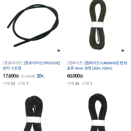
프로다이브
[프로다이브/PRODIVE]
캠와이즈
[캠와이즈/CAMWISE] 탄성
번지 스트랩
로프 4mm 검정 (50m,100m)
17,600
20
60,000
원
22,000
원
%
원
구매
52
리뷰
7
구매
24
리뷰
1