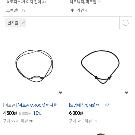
옥토퍼스/게이지 걸이
43
리트렉터/퀵코일
72
조류걸이
13
버디라인
4
번지줄
아르곤
[아르곤/ARGON] 번지줄
[오엠에스/OMS] 넥레이스
4,500
10
6,000
원
5,000
원
%
원
구매
229
리뷰
20
구매
75
리뷰
11