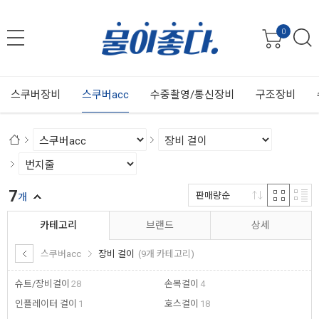
0
스쿠버장비
스쿠버acc
수중촬영/통신장비
구조장비
7
판매량순
개
카테고리
브랜드
상세
스쿠버acc
장비 걸이
(9개 카테고리)
슈트/장비걸이
28
손목걸이
4
인플레이터 걸이
1
호스걸이
18