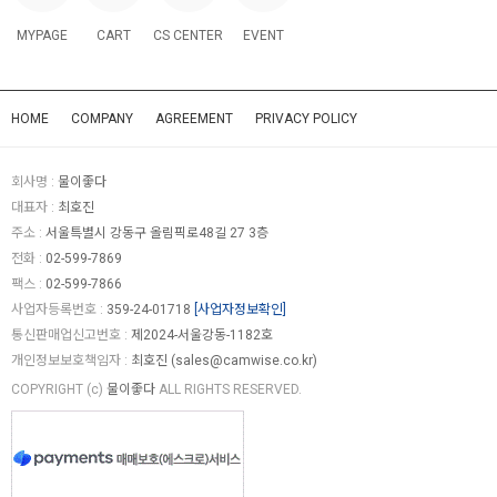
MYPAGE
CART
CS CENTER
EVENT
HOME
COMPANY
AGREEMENT
PRIVACY POLICY
회사명 :
물이좋다
대표자 :
최호진
주소 :
서울특별시 강동구 올림픽로48길 27 3층
전화 :
02-599-7869
팩스 :
02-599-7866
사업자등록번호 :
359-24-01718
[사업자정보확인]
통신판매업신고번호 :
제2024-서울강동-1182호
개인정보보호책임자 :
최호진 (
sales@camwise.co.kr
)
COPYRIGHT (c)
물이좋다
ALL RIGHTS RESERVED.