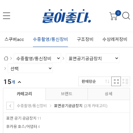
0
스쿠버acc
수중촬영/통신장비
구조장비
수상레져장비
15
판매량순
개
카테고리
브랜드
상세
수중촬영/통신장비
표면공기공급장치
(2개 카테고리)
표면 공기 공급장치
11
후카용 호스/어댑터
4