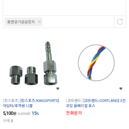
표면공기공급장치
킹스포츠
[킹스포츠/KINGSPORTS]
코트랜드
[코트랜드/CORTLAND] 3선
아답터/후까용 니쁠
꼬임 움베리컬 호스
5,100
15
전화문의
원
6,000
원
%
구매
2