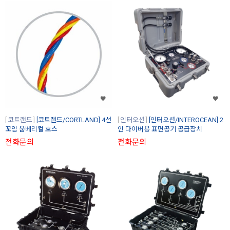
코트랜드
[코트랜드/CORTLAND] 4선
인터오션
[인터오션/INTEROCEAN] 2
꼬임 움베리컬 호스
인 다이버용 표면공기 공급장치
전화문의
전화문의