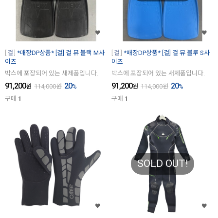
걸
*매장DP상품* [걸] 걸 뮤 블랙 M사
걸
*매장DP상품* [걸] 걸 뮤 블루 S사
이즈
이즈
박스에 포장되어 있는 새제품입니다.
박스에 포장되어 있는 새제품입니다.
91,200
20
91,200
20
원
114,000
원
%
원
114,000
원
%
구매
1
구매
1
SOLD OUT!