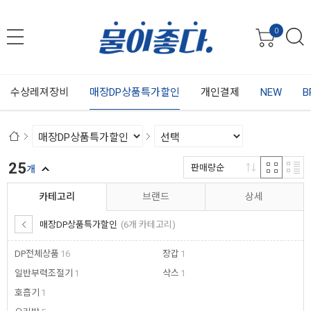
0
수상레져장비
매장DP상품특가할인
개인결제
NEW
B
25
판매량순
개
카테고리
브랜드
상세
매장DP상품특가할인
(6개 카테고리)
DP전체상품
16
장갑
1
일반부력조절기
1
삭스
1
호흡기
1