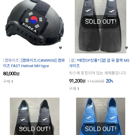
SOLD OUT!
캠와이즈
[캠와이즈/CAMWISE] 캠와
걸
*매장DP상품* [걸] 걸 뮤 블랙 MS
이즈 FAST Helmet MH type
사이즈
80,000
박스에 포장되어 있는 새제품입니다.
원
91,200
20
원
114,000
원
%
구매
1
구매
1
SOLD OUT!
SOLD OUT!