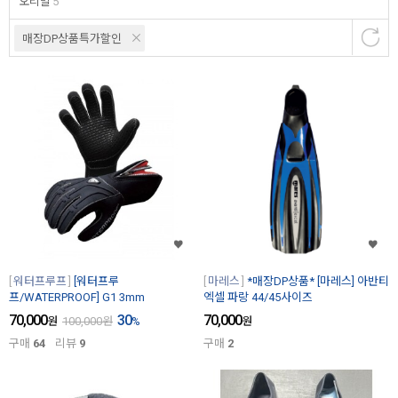
오리발
5
매장DP상품특가할인
워터프루프
[워터프루
마레스
*매장DP상품* [마레스] 아반티
프/WATERPROOF] G1 3mm
엑셀 파랑 44/45사이즈
70,000
30
70,000
원
100,000
원
%
원
구매
64
리뷰
9
구매
2