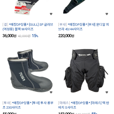
걸
*매장DP상품* [GULL] SP 글러브
부샤
*매장DP상품* [부샤] 문디알 피
(여성용) 블랙 M사이즈
브라 43/44사이즈
36,000
15
220,000
원
42,000
원
%
원
투사
*매장DP상품* [투사] 투사 롱부
마레스
*매장DP상품* [마레스] 텍 반
츠 230사이즈
바지 S사이즈