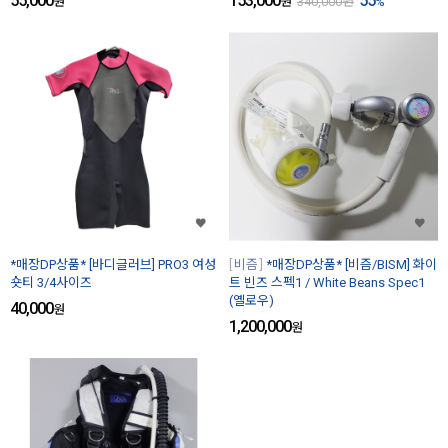
55,000
153,000
55
원
원
340,000
원
%
*매장DP상품* [바디글러브] PRO3 여성
비즘
*매장DP상품* [비즘/BISM] 화이
숏티 3/4사이즈
트 빈즈 스펙1 / White Beans Spec1
(옐로우)
40,000
원
1,200,000
원