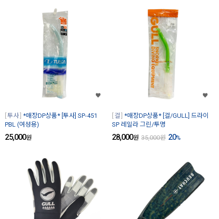
투사
*매장DP상품* [투사] SP-451
걸
*매장DP상품* [걸/GULL] 드라이
PBL (여성용)
SP 레일라 그린/투명
25,000
28,000
20
원
원
35,000
원
%