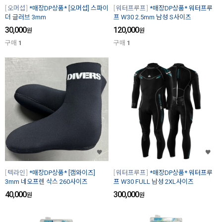
오머섭
*매장DP상품* [오머섭] 스파이
워터프루프
*매장DP상품* 워터프루
더 글러브 3mm
프 W30 2.5mm 남성 S사이즈
30,000
120,000
원
원
구매
1
구매
1
텍라인
*매장DP상품* [캠와이즈]
워터프루프
*매장DP상품* 워터프루
3mm 네오프렌 삭스 260사이즈
프 W30 FULL 남성 2XL사이즈
40,000
300,000
원
원