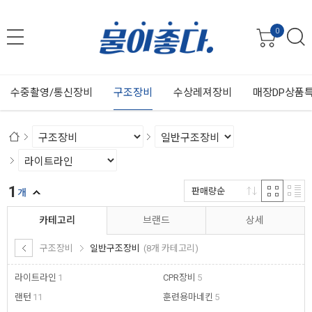
0
수중촬영/통신장비
구조장비
수상레져장비
매장DP상품
1
판매량순
개
카테고리
브랜드
상세
구조장비
일반구조장비
(8개 카테고리)
라이트라인
1
CPR장비
5
랜턴
11
훈련용마네킨
5