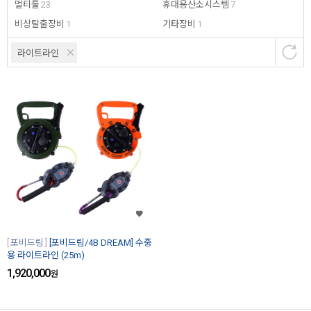
멀티툴
23
휴대용산소시스템
7
비상탈출장비
1
기타장비
1
라이트라인
포비드림
[포비드림/4B DREAM] 수중
용 라이트라인 (25m)
1,920,000
원