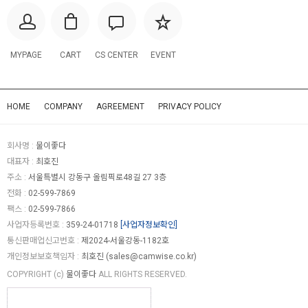
MYPAGE
CART
CS CENTER
EVENT
HOME
COMPANY
AGREEMENT
PRIVACY POLICY
회사명 :
물이좋다
대표자 :
최호진
주소 :
서울특별시 강동구 올림픽로48길 27 3층
전화 :
02-599-7869
팩스 :
02-599-7866
사업자등록번호 :
359-24-01718
[사업자정보확인]
통신판매업신고번호 :
제2024-서울강동-1182호
개인정보보호책임자 :
최호진 (
sales@camwise.co.kr
)
COPYRIGHT (c)
물이좋다
ALL RIGHTS RESERVED.