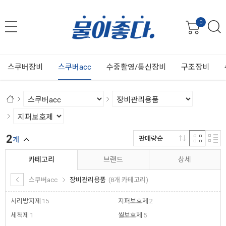
0
스쿠버장비
스쿠버acc
수중촬영/통신장비
구조장비
2
판매량순
개
카테고리
브랜드
상세
스쿠버acc
장비관리용품
(8개 카테고리)
서리방지제
15
지퍼보호제
2
세척제
1
씰보호제
5