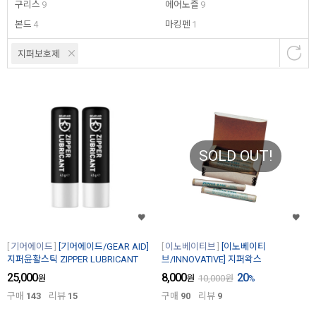
구리스
9
에어노즐
9
본드
4
마킹펜
1
지퍼보호제
SOLD OUT!
기어에이드
[기어에이드/GEAR AID]
이노베이티브
[이노베이티
지퍼윤활스틱 ZIPPER LUBRICANT
브/INNOVATIVE] 지퍼왁스
25,000
8,000
20
원
원
10,000
원
%
구매
143
리뷰
15
구매
90
리뷰
9