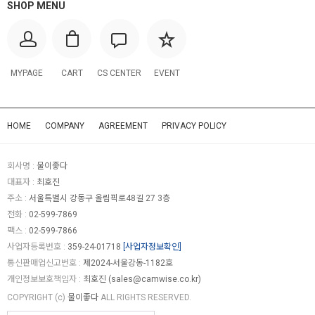
SHOP MENU
MYPAGE
CART
CS CENTER
EVENT
HOME
COMPANY
AGREEMENT
PRIVACY POLICY
회사명 :
물이좋다
대표자 :
최호진
주소 :
서울특별시 강동구 올림픽로48길 27 3층
전화 :
02-599-7869
팩스 :
02-599-7866
사업자등록번호 :
359-24-01718
[사업자정보확인]
통신판매업신고번호 :
제2024-서울강동-1182호
개인정보보호책임자 :
최호진 (
sales@camwise.co.kr
)
COPYRIGHT (c)
물이좋다
ALL RIGHTS RESERVED.