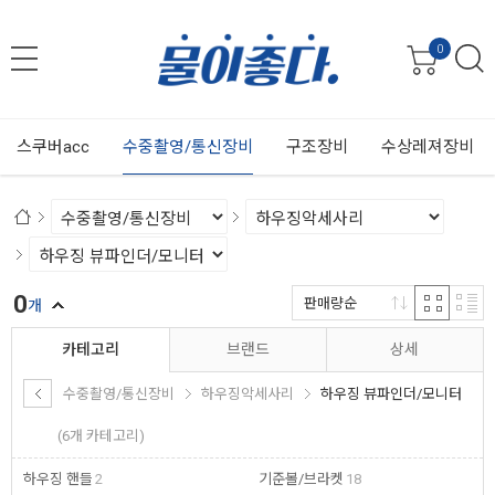
0
스쿠버acc
수중촬영/통신장비
구조장비
수상레져장비
0
판매량순
개
카테고리
브랜드
상세
수중촬영/통신장비
하우징악세사리
하우징 뷰파인더/모니터
(6개 카테고리)
하우징 핸들
2
기준볼/브라켓
18