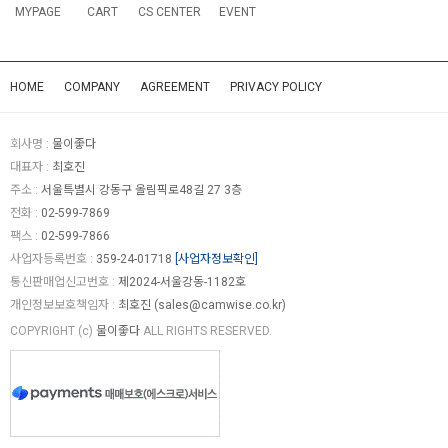
MYPAGE
CART
CS CENTER
EVENT
HOME
COMPANY
AGREEMENT
PRIVACY POLICY
회사명 :
물이좋다
대표자 :
최호진
주소 :
서울특별시 강동구 올림픽로48길 27 3층
전화 :
02-599-7869
팩스 :
02-599-7866
사업자등록번호 :
359-24-01718
[사업자정보확인]
통신판매업신고번호 :
제2024-서울강동-1182호
개인정보보호책임자 :
최호진 (
sales@camwise.co.kr
)
COPYRIGHT (c)
물이좋다
ALL RIGHTS RESERVED.