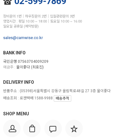
02-599-7869
장비문의 1번│하우징문의 2번│입찰관련문의 3번
영업시간 : 평일 10:00 ~ 18:00│토요일 10:00 ~ 16:00
일요일 공휴일 (예약방문)
sales@camwise.co.kr
BANK INFO
국민은행 07563704009209
예금주 :
물이좋다 (최호진)
DELIVERY INFO
반품주소 :
(05398)서울특별시 강동구 올림픽로48길 27 3층 물이좋다
배송조회 : 로젠택배 1588-9988
배송추적
SHOP MENU