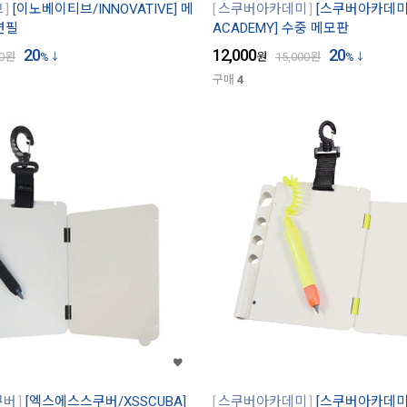
브
[이노베이티브/INNOVATIVE] 메
스쿠버아카데미
[스쿠버아카데미/
연필
ACADEMY] 수중 메모판
20
12,000
20
0
원
%
원
15,000
원
%
구매
4
쿠버
[엑스에스스쿠버/XSSCUBA]
스쿠버아카데미
[스쿠버아카데미/