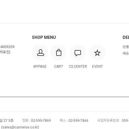
SHOP MENU
DE
4009209
반품
최호진)
배송
MYPAGE
CART
CS CENTER
EVENT
 27 3층
전화 :
02-599-7869
팩스 :
02-599-7866
사업자등록번호 :
359
(
sales@camwise.co.kr
)