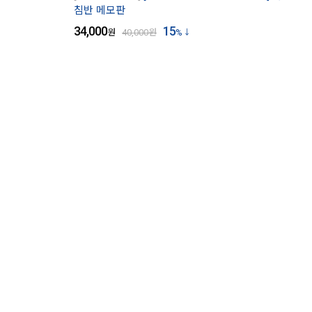
침반 메모판
34,000
15
원
40,000
원
%