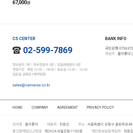
67,000
원
CS CENTER
BANK INFO
02-599-7869
국민은행 0756370
예금주 :
물이좋다 (
장비문의 1번│하우징문의 2번│입찰관련문의 3번
영업시간 : 평일 10:00 ~ 18:00│토요일 10:00 ~ 16:00
일요일 공휴일 (예약방문)
sales@camwise.co.kr
HOME
COMPANY
AGREEMENT
PRIVACY POLICY
회사명 :
물이좋다
대표자 :
최호진
주소 :
서울특별시 강동구 올림픽로48길
통신판매업신고번호 :
제2024-서울강동-1182호
개인정보보호책임자 :
최호진 