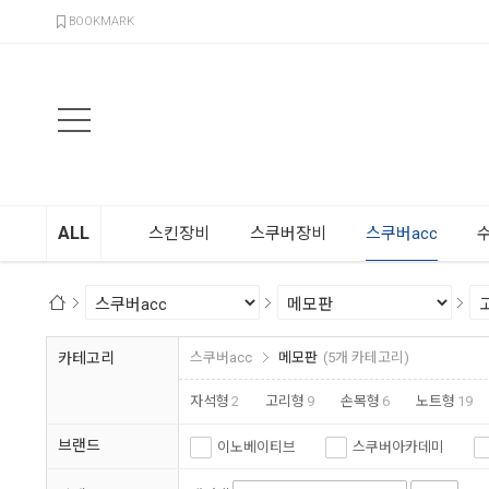
검색
BOOKMARK
ALL
스킨장비
스쿠버장비
스쿠버acc
카테고리
스쿠버acc
메모판
(5개 카테고리)
자석형
2
고리형
9
손목형
6
노트형
19
브랜드
이노베이티브
스쿠버아카데미