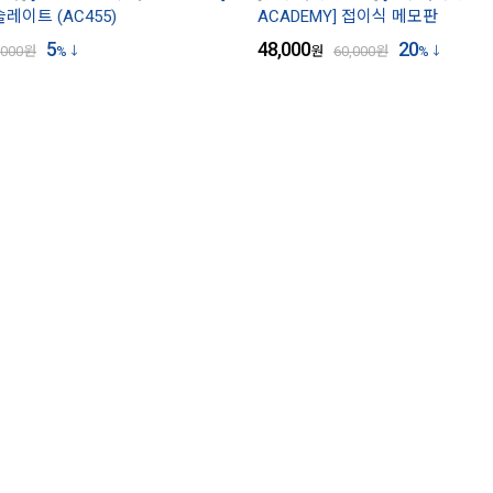
레이트 (AC455)
ACADEMY] 접이식 메모판
5
48,000
20
,000
원
%
원
60,000
원
%