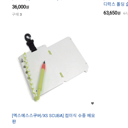
디럭스 폴딩 슬
36,000
원
63,650
원
67
구매
3
[엑스에스스쿠버/XS SCUBA] 접이식 수중 메모
판