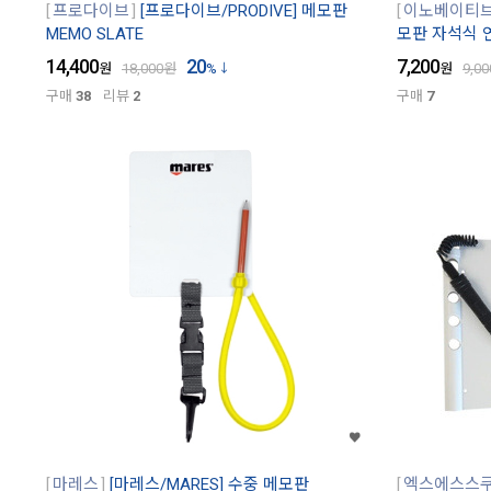
프로다이브
[프로다이브/PRODIVE] 메모판
이노베이티
MEMO SLATE
모판 자석식 
14,400
20
7,200
원
18,000
원
%
원
9,00
구매
38
리뷰
2
구매
7
마레스
[마레스/MARES] 수중 메모판
엑스에스스