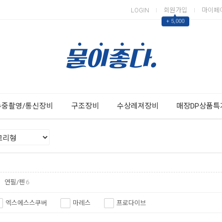
LOGIN
회원가입
마이페
▲
+ 5,000
Next
Previous
수중촬영/통신장비
구조장비
수상레져장비
매장DP상품특
연필/펜
6
엑스에스스쿠버
마레스
프로다이브