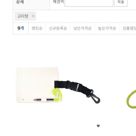
상세
재검색
적용
고리형
9
개
랭킹순
신규등록순
낮은가격순
높은가격순
상품평