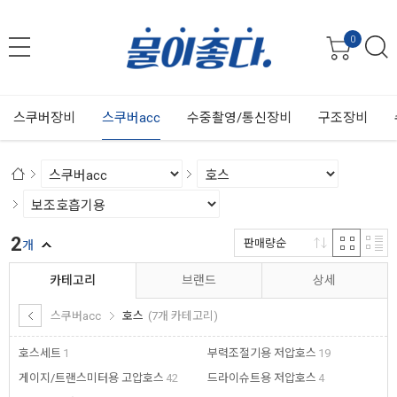
0
스쿠버장비
스쿠버acc
수중촬영/통신장비
구조장비
2
판매량순
개
카테고리
브랜드
상세
스쿠버acc
호스
(7개 카테고리)
호스세트
1
부력조절기용 저압호스
19
게이지/트랜스미터용 고압호스
42
드라이슈트용 저압호스
4