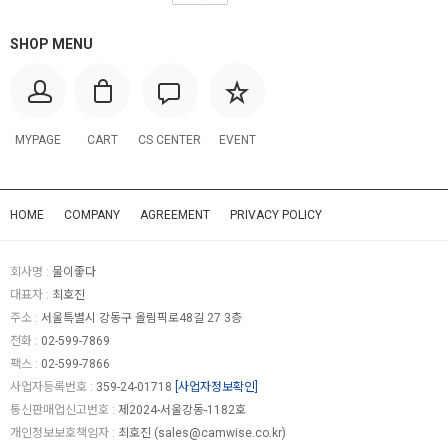
SHOP MENU
MYPAGE
CART
CS CENTER
EVENT
HOME
COMPANY
AGREEMENT
PRIVACY POLICY
회사명 :
물이좋다
대표자 :
최호진
주소 :
서울특별시 강동구 올림픽로48길 27 3층
전화 :
02-599-7869
팩스 :
02-599-7866
사업자등록번호 :
359-24-01718
[사업자정보확인]
통신판매업신고번호 :
제2024-서울강동-1182호
개인정보보호책임자 :
최호진 (
sales@camwise.co.kr
)