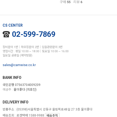
구매
55
리뷰
6
CS CENTER
02-599-7869
장비문의 1번│하우징문의 2번│입찰관련문의 3번
영업시간 : 평일 10:00 ~ 18:00│토요일 10:00 ~ 16:00
일요일 공휴일 (예약방문)
sales@camwise.co.kr
BANK INFO
국민은행 07563704009209
예금주 :
물이좋다 (최호진)
DELIVERY INFO
반품주소 :
(05398)서울특별시 강동구 올림픽로48길 27 3층 물이좋다
배송조회 : 로젠택배 1588-9988
배송추적