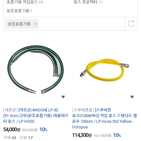
호흡기용 저압호스
38
호스 프로텍터
15
보조호흡기용
2
보조호흡기용
아르곤
[아르곤/ARGON] LP-92
스쿠버프로
[스쿠버프
(91.5cm/고무(보조호흡기용) 레귤레이
로/SCUBAPRO] 저압 호스 스탠다드 옐
터 호스 / LP HOSE
로우 100cm / LP Hose Std Yellow -
Octopus
54,000
10
원
60,000
원
%
114,300
10
원
127,000
원
%
구매
63
리뷰
17