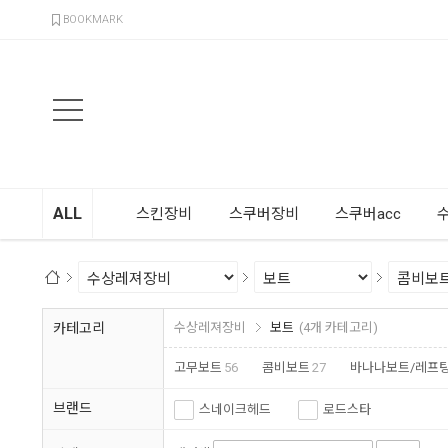
검색
BOOKMARK
ALL
스킨장비
스쿠버장비
스쿠버acc
카테고리
수상레져장비
보트
(4개 카테고리)
고무보트
56
콤비보트
27
바나나보트/레프
브랜드
스네이크헤드
로드스타