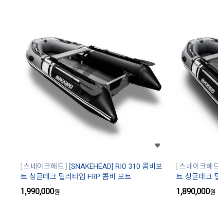
스네이크헤드
[SNAKEHEAD] RIO 310 콤비보
스네이크헤
트 싱글데크 틸러타입 FRP 콤비 보트
트 싱글데크 
1,990,000
1,890,000
원
원