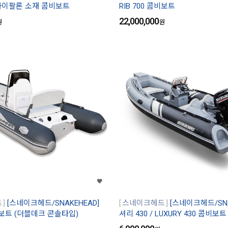
 하이팔론 소재 콤비보트
RIB 700 콤비보트
22,000,000
원
원
드
[스네이크헤드/SNAKEHEAD]
스네이크헤드
[스네이크헤드/SNA
콤비보트 (더블데크 콘솔타입)
셔리 430 / LUXURY 430 콤비보트