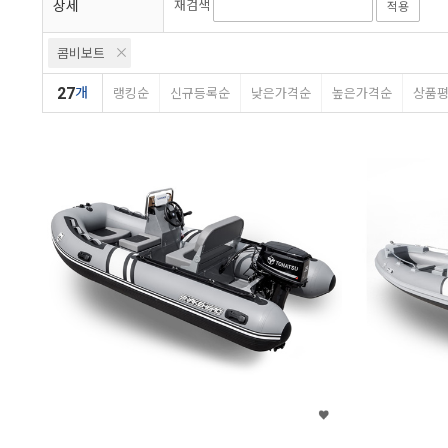
상세
재검색
적용
콤비보트
27
개
랭킹순
신규등록순
낮은가격순
높은가격순
상품