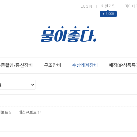
LOGIN
회원가입
마이페
▲
+ 5,000
Next
Previous
수중촬영/통신장비
구조장비
수상레져장비
매장DP상품특
팅보트
5
레스큐보트
14