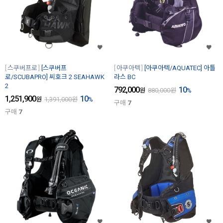
스쿠버프로
[스쿠버프
아쿠아텍
[아쿠아텍/AQUATEC] 아틀
로/SCUBAPRO] 씨호크 2 SEAHAWK
라스 BC
2
792,000
10
원
880,000
원
%
1,251,900
10
원
1,391,000
원
%
구매
7
구매
7