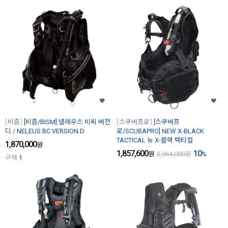
비즘
[비즘/BISM] 넬레우스 비씨 버전
스쿠버프로
[스쿠버프
디 / NELEUS BC VERSION D
로/SCUBAPRO] NEW X-BLACK
TACTICAL 뉴 X-블랙 텍티컬
1,870,000
원
1,857,600
10
원
2,064,000
원
%
구매
1