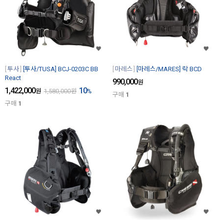
투사
[투사/TUSA] BCJ-0203C BB
마레스
[마레스/MARES] 락 BCD
React
990,000
원
1,422,000
10
원
1,580,000
원
%
구매
1
구매
1