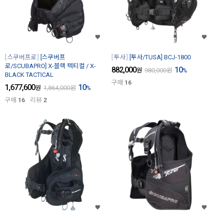
스쿠버프로
[스쿠버프
투사
[투사/TUSA] BCJ-1800
로/SCUBAPRO] X-블랙 텍티컬 / X-
882,000
10
원
980,000
원
%
BLACK TACTICAL
구매
16
1,677,600
10
원
1,864,000
원
%
구매
16
리뷰
2