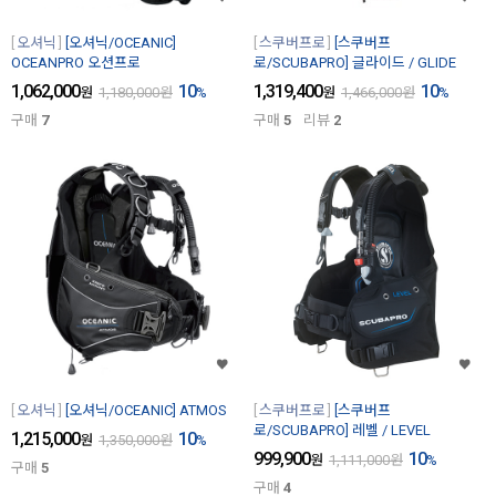
오셔닉
[오셔닉/OCEANIC]
스쿠버프로
[스쿠버프
OCEANPRO 오션프로
로/SCUBAPRO] 글라이드 / GLIDE
1,062,000
10
1,319,400
10
원
1,180,000
원
%
원
1,466,000
원
%
구매
7
구매
5
리뷰
2
오셔닉
[오셔닉/OCEANIC] ATMOS
스쿠버프로
[스쿠버프
로/SCUBAPRO] 레벨 / LEVEL
1,215,000
10
원
1,350,000
원
%
999,900
10
원
1,111,000
원
%
구매
5
구매
4