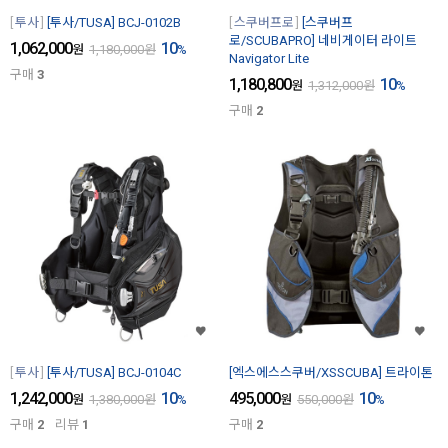
투사
[투사/TUSA] BCJ-0102B
스쿠버프로
[스쿠버프
로/SCUBAPRO] 네비게이터 라이트
1,062,000
10
원
1,180,000
원
%
Navigator Lite
구매
3
1,180,800
10
원
1,312,000
원
%
구매
2
투사
[투사/TUSA] BCJ-0104C
[엑스에스스쿠버/XSSCUBA] 트라이톤
1,242,000
10
495,000
10
원
1,380,000
원
%
원
550,000
원
%
구매
2
리뷰
1
구매
2