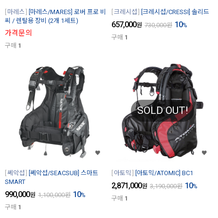
마레스
[마레스/MARES] 로버 프로 비
크레시섭
[크레시섭/CRESSI] 솔리드
씨 / 렌탈용 장비 (2개 1세트)
657,000
10
원
730,000
원
%
가격문의
구매
1
구매
1
SOLD OUT!
쎄악섭
[쎄악섭/SEACSUB] 스마트
아토믹
[아토믹/ATOMIC] BC1
SMART
2,871,000
10
원
3,190,000
원
%
990,000
10
원
1,100,000
원
%
구매
1
구매
1