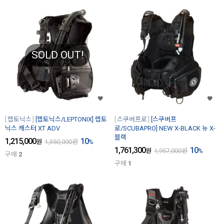
SOLD OUT!
랩토닉스
[랩토닉스/LEPTONIX] 랩토
스쿠버프로
[스쿠버프
닉스 캐스터 XT ADV
로/SCUBAPRO] NEW X-BLACK 뉴 X-
블랙
1,215,000
10
원
1,350,000
원
%
1,761,300
10
원
1,957,000
원
%
구매
2
구매
1