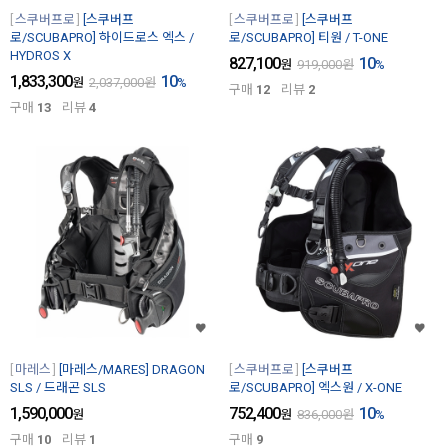
스쿠버프로
[스쿠버프
스쿠버프로
[스쿠버프
로/SCUBAPRO] 하이드로스 엑스 /
로/SCUBAPRO] 티원 / T-ONE
HYDROS X
827,100
10
원
919,000
원
%
1,833,300
10
원
2,037,000
원
%
구매
12
리뷰
2
구매
13
리뷰
4
마레스
[마레스/MARES] DRAGON
스쿠버프로
[스쿠버프
SLS / 드래곤 SLS
로/SCUBAPRO] 엑스원 / X-ONE
1,590,000
752,400
10
원
원
836,000
원
%
구매
10
리뷰
1
구매
9