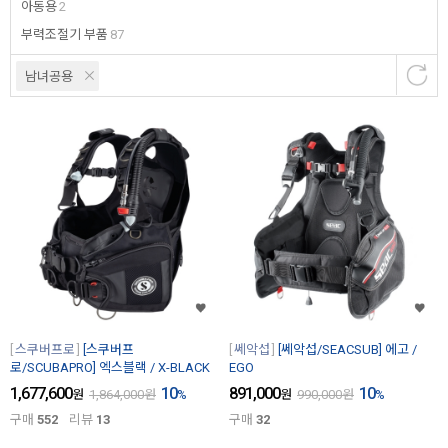
아동용
2
부력조절기 부품
87
남녀공용
스쿠버프로
[스쿠버프
쎄악섭
[쎄악섭/SEACSUB] 에고 /
로/SCUBAPRO] 엑스블랙 / X-BLACK
EGO
1,677,600
10
891,000
10
원
1,864,000
원
%
원
990,000
원
%
구매
552
리뷰
13
구매
32