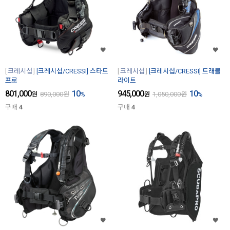
크레시섭
[크레시섭/CRESSI] 스타트
크레시섭
[크레시섭/CRESSI] 트래블
프로
라이트
801,000
10
945,000
10
원
890,000
원
%
원
1,050,000
원
%
구매
4
구매
4