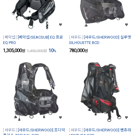
쎄악섭
[쎄악섭/SEACSUB] EQ 프로
셔우드
[셔우드/SHERWOOD] 실루엣
EQ PRO
SILHOUETTE BCD
1,305,000
10
780,000
원
1,450,000
원
%
원
셔우드
[셔우드/SHERWOOD] 조디악
셔우드
[셔우드/SHERWOOD] 벤츄라