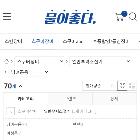
0
스킨장비
스쿠버장비
스쿠버acc
수중촬영/통신장비
70
판매량순
개
카테고리
브랜드
상세
스쿠버장비
일반부력조절기
(5개 카테고리)
남녀공용
70
백팩
3
여성용
7