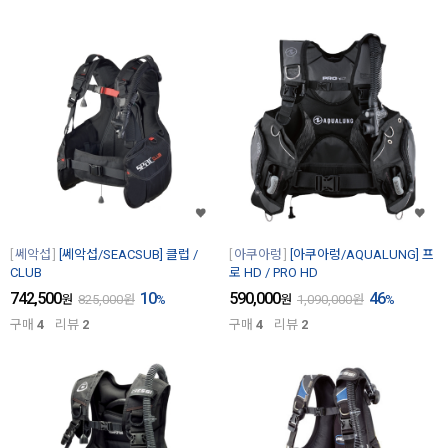
쎄악섭
[쎄악섭/SEACSUB] 클럽 /
아쿠아렁
[아쿠아렁/AQUALUNG] 프
CLUB
로 HD / PRO HD
742,500
10
590,000
46
원
825,000
원
%
원
1,090,000
원
%
구매
4
리뷰
2
구매
4
리뷰
2