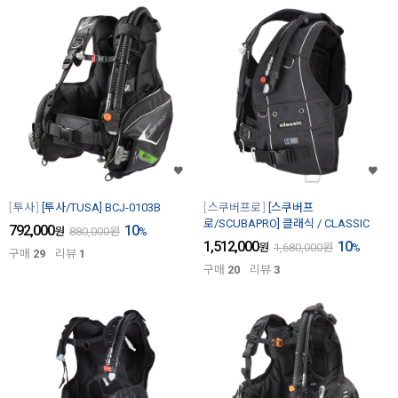
투사
[투사/TUSA] BCJ-0103B
스쿠버프로
[스쿠버프
로/SCUBAPRO] 클래식 / CLASSIC
792,000
10
원
880,000
원
%
1,512,000
10
원
1,680,000
원
%
구매
29
리뷰
1
구매
20
리뷰
3