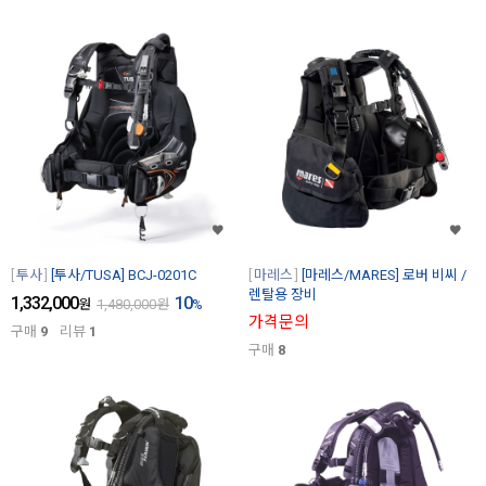
투사
[투사/TUSA] BCJ-0201C
마레스
[마레스/MARES] 로버 비씨 /
렌탈용 장비
1,332,000
10
원
1,480,000
원
%
가격문의
구매
9
리뷰
1
구매
8