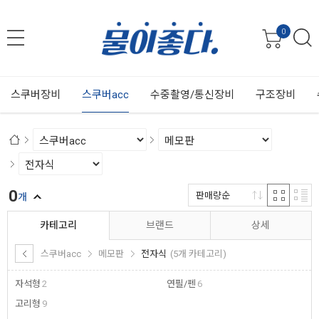
0
스쿠버장비
스쿠버acc
수중촬영/통신장비
구조장비
0
판매량순
개
카테고리
브랜드
상세
스쿠버acc
메모판
전자식
(5개 카테고리)
자석형
2
연필/펜
6
고리형
9