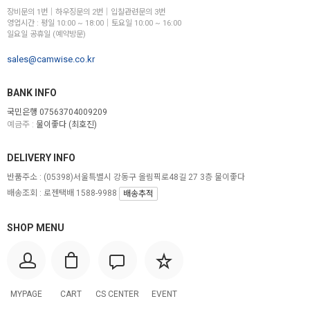
장비문의 1번│하우징문의 2번│입찰관련문의 3번
영업시간 : 평일 10:00 ~ 18:00│토요일 10:00 ~ 16:00
일요일 공휴일 (예약방문)
sales@camwise.co.kr
BANK INFO
국민은행 07563704009209
예금주 :
물이좋다 (최호진)
DELIVERY INFO
반품주소 :
(05398)서울특별시 강동구 올림픽로48길 27 3층 물이좋다
배송조회 : 로젠택배 1588-9988
배송추적
SHOP MENU
MYPAGE
CART
CS CENTER
EVENT