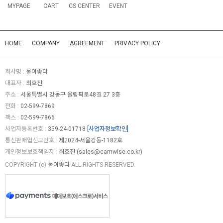
MYPAGE
CART
CS CENTER
EVENT
HOME
COMPANY
AGREEMENT
PRIVACY POLICY
회사명 :
물이좋다
대표자 :
최호진
주소 :
서울특별시 강동구 올림픽로48길 27 3층
전화 :
02-599-7869
팩스 :
02-599-7866
사업자등록번호 :
359-24-01718
[사업자정보확인]
통신판매업신고번호 :
제2024-서울강동-1182호
개인정보보호책임자 :
최호진 (
sales@camwise.co.kr
)
COPYRIGHT (c)
물이좋다
ALL RIGHTS RESERVED.