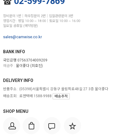
02-599-7869
장비문의 1번│하우징문의 2번│입찰관련문의 3번
영업시간 : 평일 10:00 ~ 18:00│토요일 10:00 ~ 16:00
일요일 공휴일 (예약방문)
sales@camwise.co.kr
BANK INFO
국민은행 07563704009209
예금주 :
물이좋다 (최호진)
DELIVERY INFO
반품주소 :
(05398)서울특별시 강동구 올림픽로48길 27 3층 물이좋다
배송조회 : 로젠택배 1588-9988
배송추적
SHOP MENU