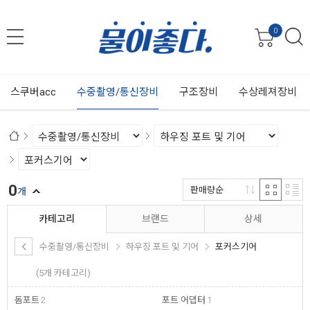
0
스쿠버acc
수중촬영/통신장비
구조장비
수상레져장비
0
판매량순
개
카테고리
브랜드
상세
수중촬영/통신장비
하우징 포트 및 기어
포커스기어
(5개 카테고리)
돔포트
2
포트 어댑터
1