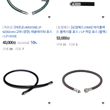
아르곤
[아르곤/ARGON] LP-
오엠에스
[오엠에스/OMS] 마이플렉
62(62cm/고무/검정) 레귤레이터 호스
스 플렉시블 호스 / LP 저압 호스 (블랙)
/ LP HOSE
53,000
원
45,000
10
원
50,000
원
%
구매
31
리뷰
3
구매
38
리뷰
7