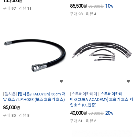
135,000
원
85,500
10
원
95,000
원
%
구매
97
리뷰
11
구매
93
리뷰
4
헬시온
[헬시온/HALCYON] 56cm 저
스쿠버아카데미
[스쿠버아카데
압 호스 / LP HOSE (보조 호흡기 호스)
미/SCUBA ACADEMY] 호흡기 호스 저
압호스 (CE인증)
85,000
원
40,000
20
원
50,000
원
%
구매
80
리뷰
8
구매
61
리뷰
6