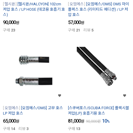
헬시온
[헬시온/HALCYON] 102cm
오엠에스
[오엠에스/OMS] OMS 마이
저압 호스 / LP HOSE (데코용 호흡기 호
플렉스 호스 (리미티드 에디션) / LP 저
스)
압 호스
90,000
57,000
원
원
구매
23
구매
21
리뷰
5
오엠에스
[오엠에스/OMS] 고무 호스
[스쿠버포스/SCUBA FORCE] 플렉시블
LP 저압 호스
저압(LP) 호흡기용 호스
65,000
81,000
10
원
원
90,000
원
%
구매
14
리뷰
3
구매
13