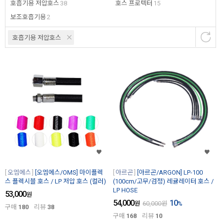
호흡기용 저압호스
38
호스 프로텍터
15
보조호흡기용
2
호흡기용 저압호스
오엠에스
[오엠에스/OMS] 마이플렉
아르곤
[아르곤/ARGON] LP-100
스 플렉시블 호스 / LP 저압 호스 (컬러)
(100cm/고무/검정) 레귤레이터 호스 /
LP HOSE
53,000
원
54,000
10
원
60,000
원
%
구매
180
리뷰
38
구매
168
리뷰
10