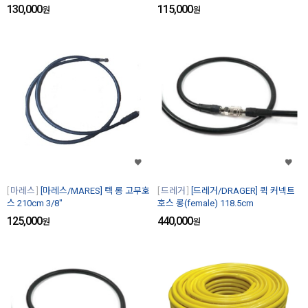
130,000
115,000
원
원
마레스
[마레스/MARES] 텍 롱 고무호
드레거
[드레거/DRAGER] 퀵 커넥트
스 210cm 3/8"
호스 롱(female) 118.5cm
125,000
440,000
원
원