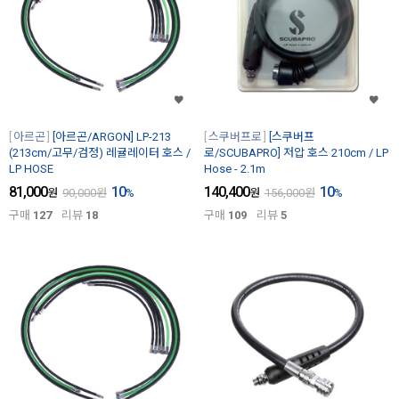
아르곤
[아르곤/ARGON] LP-213
스쿠버프로
[스쿠버프
(213cm/고무/검정) 레귤레이터 호스 /
로/SCUBAPRO] 저압 호스 210cm / LP
LP HOSE
Hose - 2.1m
81,000
10
140,400
10
원
90,000
원
%
원
156,000
원
%
구매
127
리뷰
18
구매
109
리뷰
5