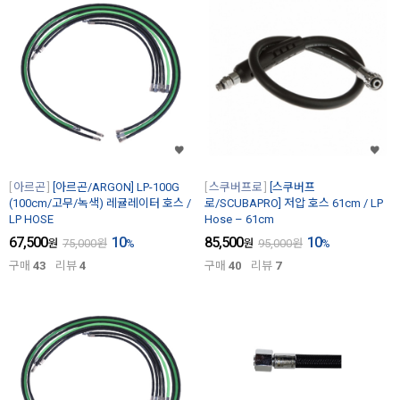
아르곤
[아르곤/ARGON] LP-100G
스쿠버프로
[스쿠버프
(100cm/고무/녹색) 레귤레이터 호스 /
로/SCUBAPRO] 저압 호스 61cm / LP
LP HOSE
Hose – 61cm
67,500
10
85,500
10
원
75,000
원
%
원
95,000
원
%
구매
43
리뷰
4
구매
40
리뷰
7