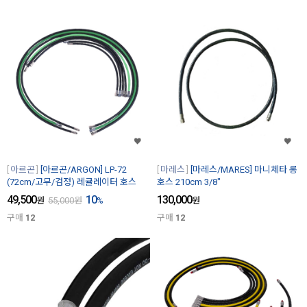
아르곤
[아르곤/ARGON] LP-72
마레스
[마레스/MARES] 마니체타 롱
(72cm/고무/검정) 레귤레이터 호스
호스 210cm 3/8"
49,500
10
130,000
원
55,000
원
%
원
구매
12
구매
12