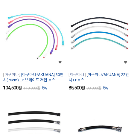
아쿠아나
[아쿠아나/AKUANA] 30인
아쿠아나
[아쿠아나/AKUANA] 22인
치(76cm) LP 브레이드 저압 호스
치 LP호스
104,500
5
85,500
5
원
110,000
원
%
원
90,000
원
%