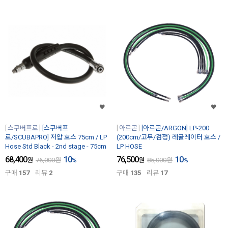
스쿠버프로
[스쿠버프
아르곤
[아르곤/ARGON] LP-200
로/SCUBAPRO] 저압 호스 75cm / LP
(200cm/고무/검정) 레귤레이터 호스 /
Hose Std Black - 2nd stage - 75cm
LP HOSE
68,400
10
76,500
10
원
76,000
원
%
원
85,000
원
%
구매
157
리뷰
2
구매
135
리뷰
17