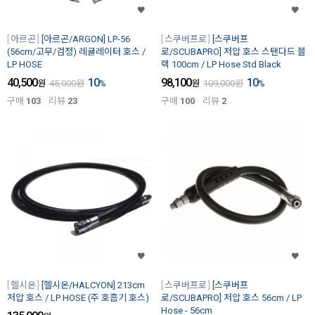
아르곤
[아르곤/ARGON] LP-56
스쿠버프로
[스쿠버프
(56cm/고무/검정) 레귤레이터 호스 /
로/SCUBAPRO] 저압 호스 스탠다드 블
LP HOSE
랙 100cm / LP Hose Std Black
40,500
10
98,100
10
원
45,000
원
%
원
109,000
원
%
구매
103
리뷰
23
구매
100
리뷰
2
헬시온
[헬시온/HALCYON] 213cm
스쿠버프로
[스쿠버프
저압 호스 / LP HOSE (주 호흡기 호스)
로/SCUBAPRO] 저압 호스 56cm / LP
Hose - 56cm