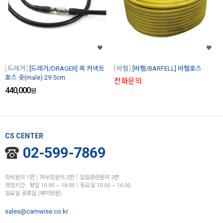
드레거
[드레거/DRAGER] 퀵 커넥트
바펠
[바펠/BARFELL] 바펠호스
호스 숏(male) 29.5cm
전화문의
440,000
원
CS CENTER
02-599-7869
장비문의 1번│하우징문의 2번│입찰관련문의 3번
영업시간 : 평일 10:00 ~ 18:00│토요일 10:00 ~ 16:00
일요일 공휴일 (예약방문)
sales@camwise.co.kr