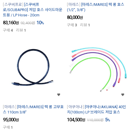
스쿠버프로
[스쿠버프
마레스
[마레스/MARES] 텍 롱 호스
로/SCUBAPRO] 저압 호스 사이드마운
(1/2", 3/8")
트용 / LP Hose - 20cm
80,000
원
83,160
10
원
92,400
원
%
구매
3
리뷰
1
구매
4
리뷰
1
마레스
[마레스/MARES] 텍 롱 고무호
아쿠아나
[아쿠아나/AKUANA] 40인
스 110cm 3/8"
치(100cm) LP 브레이드 저압 호스
95,000
104,500
5
원
원
110,000
원
%
구매
1