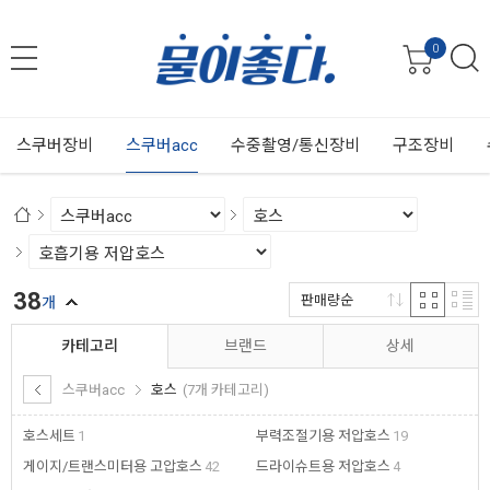
0
스쿠버장비
스쿠버acc
수중촬영/통신장비
구조장비
38
판매량순
개
카테고리
브랜드
상세
스쿠버acc
호스
(7개 카테고리)
호스세트
1
부력조절기용 저압호스
19
게이지/트랜스미터용 고압호스
42
드라이슈트용 저압호스
4