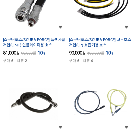
[스쿠버포스/SCUBA FORCE] 플렉시블
[스쿠버포스/SCUBA FORCE] 고무호스
저압(LP-IF) 인플레이터용 호스
저압(LP) 호흡기용 호스
81,000
10
90,000
10
원
90,000
원
%
원
100,000
원
%
구매
6
리뷰
2
구매
6
리뷰
4