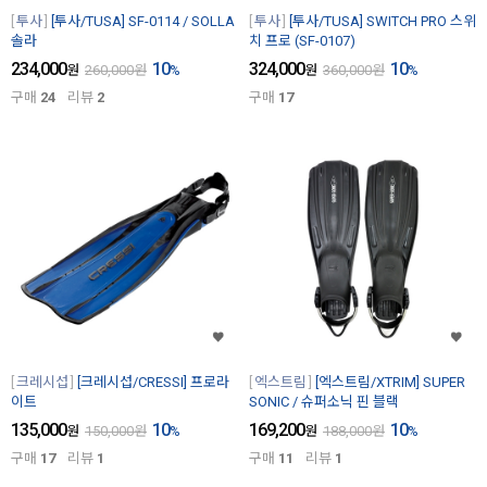
투사
[투사/TUSA] SF-0114 / SOLLA
투사
[투사/TUSA] SWITCH PRO 스위
솔라
치 프로 (SF-0107)
234,000
10
324,000
10
원
260,000
원
%
원
360,000
원
%
구매
24
리뷰
2
구매
17
크레시섭
[크레시섭/CRESSI] 프로라
엑스트림
[엑스트림/XTRIM] SUPER
이트
SONIC / 슈퍼소닉 핀 블랙
135,000
10
169,200
10
원
150,000
원
%
원
188,000
원
%
구매
17
리뷰
1
구매
11
리뷰
1