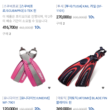
스쿠버프로
[스쿠버프
투사
[투사/TUSA] KAIL 카일 (SF-
로/SCUBAPRO] S-TEK 핀
1101)
이 제품은 프리오더로 진행되며, 약 2주
270,000
10
원
300,000
원
%
의 배송 기간이 소요될 수 있습니다.
구매
2
416,700
10
원
463,000
원
%
구매
2
유니다이브
[유니다이브/UNIDIVE]
아토믹
[아토믹/ATOMIC] BLADE FIN
WF-7901
블레이드 핀
120,000
20
369,000
10
원
150,000
원
%
원
410,000
원
%