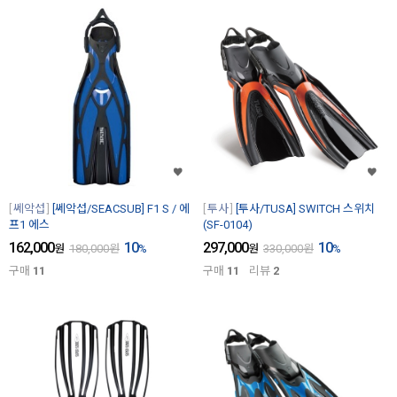
쎄악섭
[쎄악섭/SEACSUB] F1 S / 에
투사
[투사/TUSA] SWITCH 스위치
프1 에스
(SF-0104)
162,000
10
297,000
10
원
180,000
원
%
원
330,000
원
%
구매
11
구매
11
리뷰
2