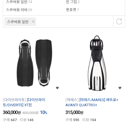
스쿠버용 일반
74
핀 그립
2
스쿠버용 러버
59
풋포켓
7
스쿠버용 일반
다이브라이트
[다이브라이
마레스
[마레스/MARES] 꽈뜨로+
트/DIVERITE] XT핀
AVANTI QUATTRO+
360,000
10
315,000
원
400,000
원
%
원
구매
647
리뷰
146
구매
595
리뷰
154