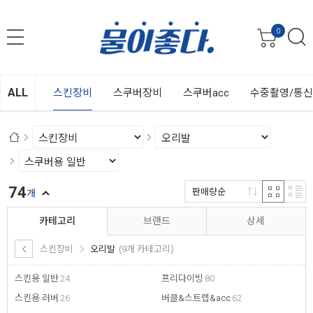
0
ALL
스킨장비
스쿠버장비
스쿠버acc
수중촬영/통
74
판매량순
개
카테고리
브랜드
상세
스킨장비
오리발
(9개 카테고리)
스킨용 일반
24
프리다이빙
80
스킨용 러버
26
버클&스트랩&acc
62