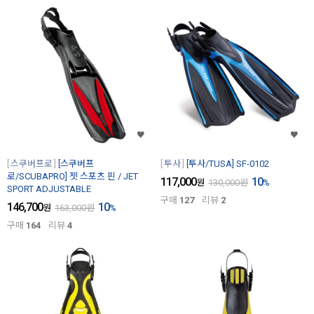
스쿠버프로
[스쿠버프
투사
[투사/TUSA] SF-0102
로/SCUBAPRO] 젯 스포츠 핀 / JET
117,000
10
원
130,000
원
%
SPORT ADJUSTABLE
구매
127
리뷰
2
146,700
10
원
163,000
원
%
구매
164
리뷰
4