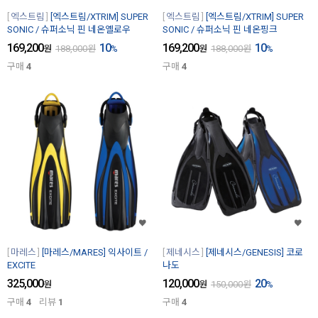
엑스트림
[엑스트림/XTRIM] SUPER
엑스트림
[엑스트림/XTRIM] SUPER
SONIC / 슈퍼소닉 핀 네온옐로우
SONIC / 슈퍼소닉 핀 네온핑크
169,200
10
169,200
10
원
188,000
원
%
원
188,000
원
%
구매
4
구매
4
마레스
[마레스/MARES] 익사이트 /
제네시스
[제네시스/GENESIS] 코로
EXCITE
나도
325,000
120,000
20
원
원
150,000
원
%
구매
4
리뷰
1
구매
4