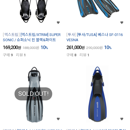
엑스트림
[엑스트림/XTRIM] SUPER
투사
[투사/TUSA] 베스나 SF-0116
SONIC / 슈퍼소닉 핀 블랙&화이트
VESNA
169,200
10
261,000
10
원
188,000
원
%
원
290,000
원
%
구매
9
리뷰
1
구매
8
리뷰
1
SOLD OUT!