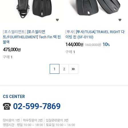
포스엘리먼트
[포스엘리먼
투사
[투사/TUSA] TRAVEL RIGHT 다
트/FOURTHELEMENT] Tech Fin 텍 핀
이빙 핀 (SF-0110)
블랙
144,000
10
원
160,000
원
%
475,000
원
구매
1
구매
1
1
2
CS CENTER
02-599-7869
장비문의 1번│하우징문의 2번│입찰관련문의 3번
영업시간 : 평일 10:00 ~ 18:00│토요일 10:00 ~ 16:00