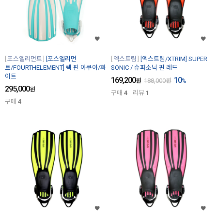
포스엘리먼트
[포스엘리먼
엑스트림
[엑스트림/XTRIM] SUPER
트/FOURTHELEMENT] 렉 핀 아쿠아/화
SONIC / 슈퍼소닉 핀 레드
이트
169,200
10
원
188,000
원
%
295,000
원
구매
4
리뷰
1
구매
4