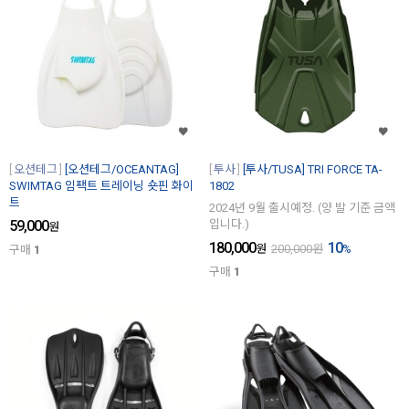
오션테그
[오션테그/OCEANTAG]
투사
[투사/TUSA] TRI FORCE TA-
SWIMTAG 임팩트 트레이닝 숏핀 화이
1802
트
2024년 9월 출시예정. (양 발 기준 금액
59,000
입니다.)
원
180,000
10
원
200,000
원
%
구매
1
구매
1