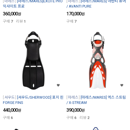
마레스
[마레스/MARES]EXCITE PRO
마레스
[마레스/MARES] 아반티 퓨어
익사이트 프로
/ AVANTI PURE
360,000
170,000
원
원
구매
7
리뷰
1
구매
7
셔우드
[셔우드/SHERWOOD] 포지 핀
마레스
[마레스/MARES] 엑스 스트림
FORGE FINS
/ X-STREAM
440,000
390,000
원
원
구매
6
구매
6
리뷰
2