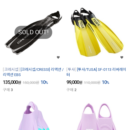
SOLD OUT!
크레시섭
[크레시섭/CRESSI] 리액션 /
투사
[투사/TUSA] SF-0113 리버레이
리액션 EBS
터
135,000
10
99,000
10
원
150,000
원
%
원
110,000
원
%
구매
3
구매
2