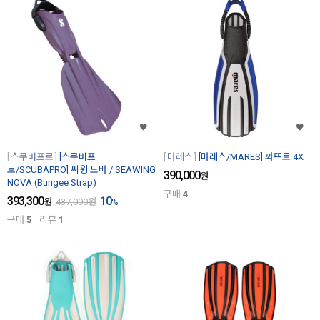
스쿠버프로
[스쿠버프
마레스
[마레스/MARES] 꽈뜨로 4X
로/SCUBAPRO] 씨윙 노바 / SEAWING
390,000
원
NOVA (Bungee Strap)
구매
4
393,300
10
원
437,000
원
%
구매
5
리뷰
1