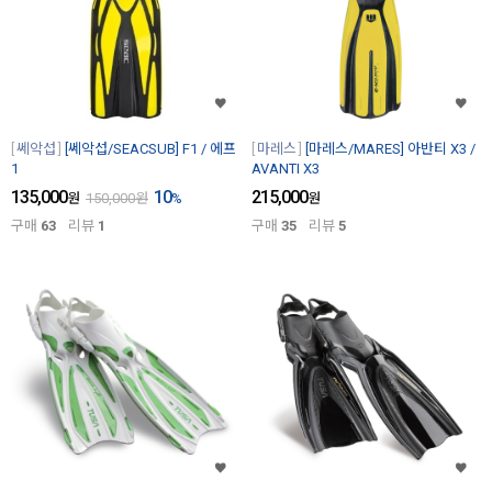
쎄악섭
[쎄악섭/SEACSUB] F1 / 에프
마레스
[마레스/MARES] 아반티 X3 /
1
AVANTI X3
135,000
10
215,000
원
150,000
원
%
원
구매
63
리뷰
1
구매
35
리뷰
5