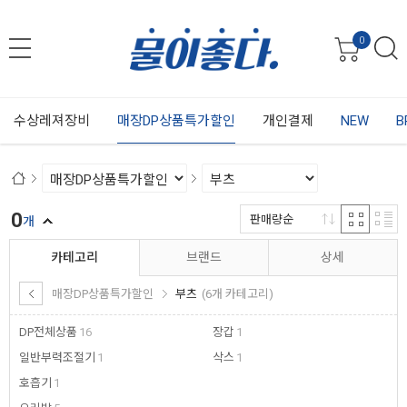
0
수상레져장비
매장DP상품특가할인
개인결제
NEW
B
0
판매량순
개
카테고리
브랜드
상세
매장DP상품특가할인
부츠
(6개 카테고리)
DP전체상품
16
장갑
1
일반부력조절기
1
삭스
1
호흡기
1