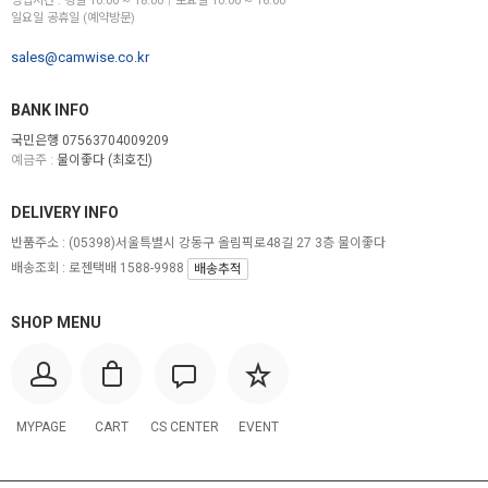
영업시간 : 평일 10:00 ~ 18:00│토요일 10:00 ~ 16:00
일요일 공휴일 (예약방문)
sales@camwise.co.kr
BANK INFO
국민은행 07563704009209
예금주 :
물이좋다 (최호진)
DELIVERY INFO
반품주소 :
(05398)서울특별시 강동구 올림픽로48길 27 3층 물이좋다
배송조회 : 로젠택배 1588-9988
배송추적
SHOP MENU
MYPAGE
CART
CS CENTER
EVENT