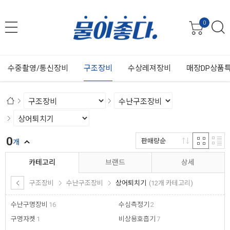
0
수중촬영/통신장비
구조장비
수상레져장비
매장DP상품
0
판매량순
개
카테고리
브랜드
상세
구조장비
수난구조장비
상어퇴치기
(12개 카테고리)
수난구명장비
16
수심측정기
2
구명자켓
1
비상용호흡기
7