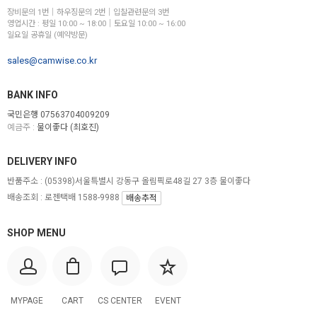
장비문의 1번│하우징문의 2번│입찰관련문의 3번
영업시간 : 평일 10:00 ~ 18:00│토요일 10:00 ~ 16:00
일요일 공휴일 (예약방문)
sales@camwise.co.kr
BANK INFO
국민은행 07563704009209
예금주 :
물이좋다 (최호진)
DELIVERY INFO
반품주소 :
(05398)서울특별시 강동구 올림픽로48길 27 3층 물이좋다
배송조회 : 로젠택배 1588-9988
배송추적
SHOP MENU
MYPAGE
CART
CS CENTER
EVENT