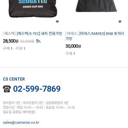
에스텍
[에스텍/S-TEC] 내피 전용가방
마레스
[마레스/MARES] BNB 돗자리
가방
28,500
5
원
30,000
원
%
30,000
원
구매
1
리뷰
1
구매
1
CS CENTER
02-599-7869
장비문의 1번│하우징문의 2번│입찰관련문의 3번
영업시간 : 평일 10:00 ~ 18:00│토요일 10:00 ~ 16:00
일요일 공휴일 (예약방문)
sales@camwise.co.kr