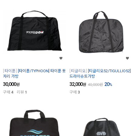
타이푼
[타이푼/TYPHOON] 타이푼 돗
티글리오
[티글리오52/TIGULLIO52]
자리 가방
드라이슈트가방
30,000
32,000
20
원
원
40,000
원
%
구매
4
리뷰
1
구매
3