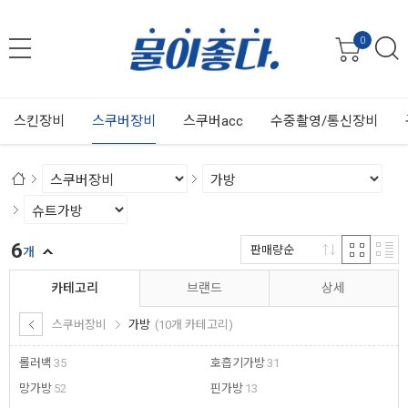
0
스킨장비
스쿠버장비
스쿠버acc
수중촬영/통신장비
6
판매량순
개
카테고리
브랜드
상세
스쿠버장비
가방
(10개 카테고리)
롤러백
35
호흡기가방
31
망가방
52
핀가방
13