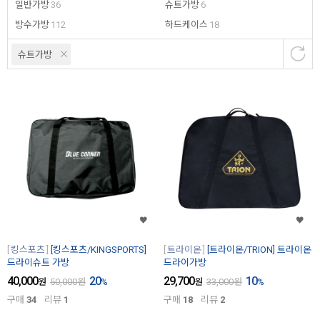
일반가방
36
슈트가방
6
방수가방
112
하드케이스
18
슈트가방
킹스포츠
[킹스포츠/KINGSPORTS]
트라이온
[트라이온/TRION] 트라이온
드라이슈트 가방
드라이가방
40,000
20
29,700
10
원
50,000
원
%
원
33,000
원
%
구매
34
리뷰
1
구매
18
리뷰
2