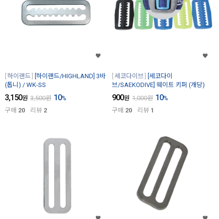
하이랜드
[하이랜드/HIGHLAND] 3바
세코다이브
[세코다이
(톱니) / WK-SS
브/SAEKODIVE] 웨이트 키퍼 (개당)
3,150
10
900
10
원
3,500
원
%
원
1,000
원
%
구매
20
리뷰
2
구매
20
리뷰
1