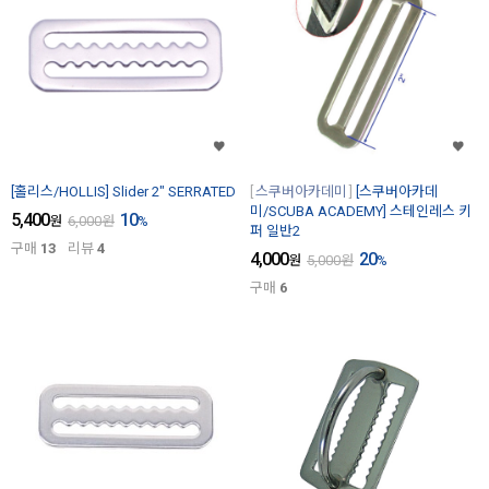
[홀리스/HOLLIS] Slider 2" SERRATED
스쿠버아카데미
[스쿠버아카데
미/SCUBA ACADEMY] 스테인레스 키
5,400
10
원
6,000
원
%
퍼 일반2
구매
13
리뷰
4
4,000
20
원
5,000
원
%
구매
6