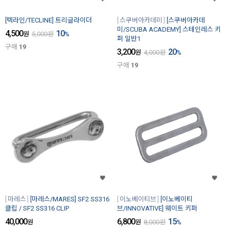
[텍라인/TECLINE] 트리글라이더
스쿠버아카데미
[스쿠버아카데
미/SCUBA ACADEMY] 스테인레스 키
4,500
10
원
5,000
원
%
퍼 일반1
구매
19
3,200
20
원
4,000
원
%
구매
19
마레스
[마레스/MARES] SF2 SS316
이노베이티브
[이노베이티
클립 / SF2 SS316 CLIP
브/INNOVATIVE] 웨이트 키퍼
40,000
6,800
15
원
원
8,000
원
%