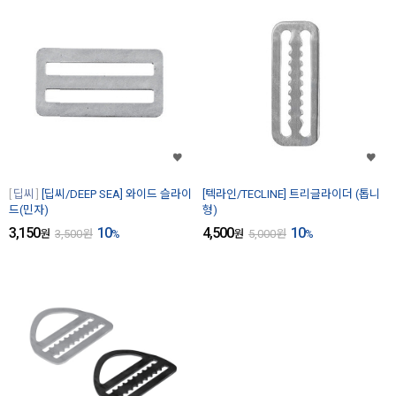
딥씨
[딥씨/DEEP SEA] 와이드 슬라이
[텍라인/TECLINE] 트리글라이더 (톱니
드(민자)
형)
3,150
10
4,500
10
원
3,500
원
%
원
5,000
원
%