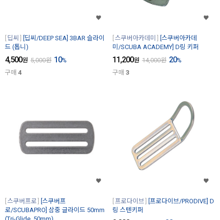
딥씨
[딥씨/DEEP SEA] 3BAR 슬라이
스쿠버아카데미
[스쿠버아카데
드 (톱니)
미/SCUBA ACADEMY] D링 키퍼
4,500
10
11,200
20
원
5,000
원
%
원
14,000
원
%
구매
4
구매
3
스쿠버프로
[스쿠버프
프로다이브
[프로다이브/PRODIVE] D
로/SCUBAPRO] 삼중 글라이드 50mm
링 스텐키퍼
(Tri-Glide, 50mm)