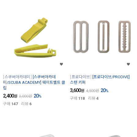
스쿠버아카데미
[스쿠버아카데
프로다이브
[프로다이브/PRODIVE]
미/SCUBA ACADEMY] 웨이트벨트 클
스텐 키퍼
립
3,600
20
원
4,500
원
%
2,400
20
원
3,000
원
%
구매
118
리뷰
4
구매
147
리뷰
6