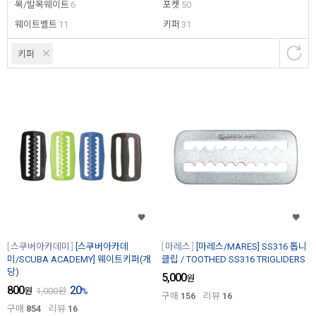
목/발목웨이트
6
포켓
50
웨이트벨트
11
키퍼
31
키퍼
스쿠버아카데미
[스쿠버아카데
마레스
[마레스/MARES] SS316 톱니
미/SCUBA ACADEMY] 웨이트키퍼(개
클립 / TOOTHED SS316 TRIGLIDERS
당)
5,000
원
800
20
원
1,000
원
%
구매
156
리뷰
16
구매
854
리뷰
16