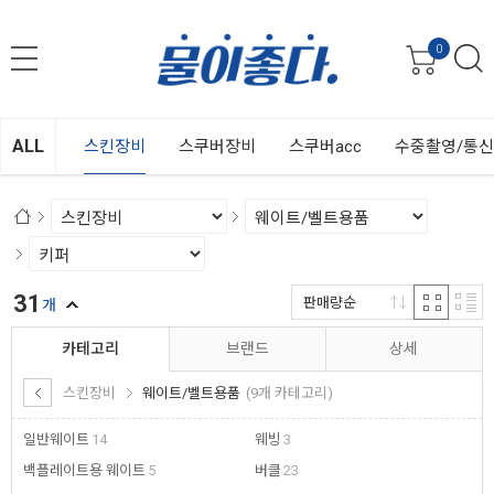
0
ALL
스킨장비
스쿠버장비
스쿠버acc
수중촬영/통
31
판매량순
개
카테고리
브랜드
상세
스킨장비
웨이트/벨트용품
(9개 카테고리)
일반웨이트
14
웨빙
3
백플레이트용 웨이트
5
버클
23