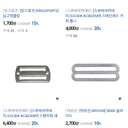
킹스포츠
[킹스포츠/KINGSPORTS]
스쿠버아카데미
[스쿠버아카데
납고정클립
미/SCUBA ACADEMY] 스테인레스 키
퍼 톱니
1,700
15
원
2,000
원
%
4,000
20
원
5,000
원
%
구매
61
리뷰
2
구매
56
스쿠버아카데미
[스쿠버아카데
아르곤
[아르곤/ARGON] 3BAR 슬라
미/SCUBA ACADEMY] 스텐키퍼 대
이드
6,400
20
2,700
10
원
8,000
원
%
원
3,000
원
%