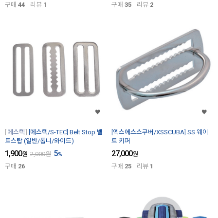
구매
44
리뷰
1
구매
35
리뷰
2
에스텍
[에스텍/S-TEC] Belt Stop 벨
[엑스에스스쿠버/XSSCUBA] SS 웨이
트스탑 (일반/톱니/와이드)
트 키퍼
1,900
5
27,000
원
2,000
원
%
원
구매
26
구매
25
리뷰
1