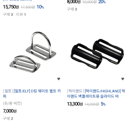
8,000
20
원
10,000
원
%
15,750
10
원
17,500
원
%
구매
3
구매
3
리뷰
1
엘프
[엘프/ELF] D링 웨이트 벨트 키
하이랜드
[하이랜드/HIGHLAND] 하
퍼
이랜드 백플레이트용 슬라이드 바
(숏/롱 버전)
13,300
5
원
14,000
원
%
7,000
원
구매
2