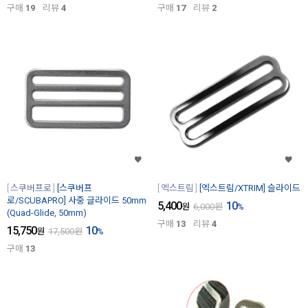
구매
19
리뷰
4
구매
17
리뷰
2
스쿠버프로
[스쿠버프
엑스트림
[엑스트림/XTRIM] 슬라이드
로/SCUBAPRO] 사중 글라이드 50mm
5,400
10
원
6,000
원
%
(Quad-Glide, 50mm)
구매
13
리뷰
4
15,750
10
원
17,500
원
%
구매
13