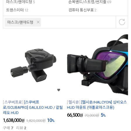
마스크/랜야드형
5
손목밴드/스트랩/번지줄
69
트랜스미터
12
컴퓨터 통신부표
2
마스크/랜야드형
스쿠버프로
[스쿠버프
헬시온
[헬시온/HALCYON] 심비오스
로/SCUBAPRO] GALILEO HUD / 갈릴
HUD 마운트 (아폴로마스크용)
레오 HUD
66,500
5
원
70,000
원
%
1,638,000
10
원
1,820,000
원
%
구매
7
리뷰
2