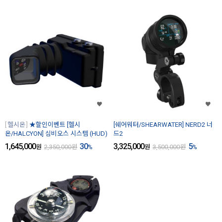
헬시온
★할인이벤트 [헬시
[쉐어워터/SHEARWATER] NERD2 너
온/HALCYON] 심비오스 시스템 (HUD)
드2
1,645,000
30
3,325,000
5
원
2,350,000
원
%
원
3,500,000
원
%