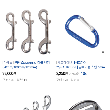
마레스
[마레스/MARES] 더블 앤더
세코다이브
[세코다이
(90mm/100mm/120mm)
브/SAEKODIVE] 알루미늄 스냅 6mm
32,000
2,250
10
원
원
2,500
원
%
구매
130
리뷰
11
구매
128
리뷰
3