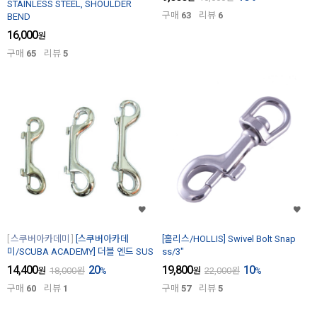
STAINLESS STEEL, SHOULDER
구매
63
리뷰
6
BEND
16,000
원
구매
65
리뷰
5
스쿠버아카데미
[스쿠버아카데
[홀리스/HOLLIS] Swivel Bolt Snap
미/SCUBA ACADEMY] 더블 엔드 SUS
ss/3"
14,400
20
19,800
10
원
18,000
원
%
원
22,000
원
%
구매
60
리뷰
1
구매
57
리뷰
5