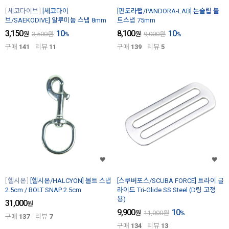
세코다이브
[세코다이
[판도라랩/PANDORA-LAB] 논슬립 볼
브/SAEKODIVE] 알루미늄 스냅 8mm
트스냅 75mm
3,150
10
8,100
10
원
3,500
원
%
원
9,000
원
%
구매
141
리뷰
11
구매
139
리뷰
5
헬시온
[헬시온/HALCYON] 볼트 스냅
[스쿠버포스/SCUBA FORCE] 트라이 글
2.5cm / BOLT SNAP 2.5cm
라이드 Tri-Glide SS Steel (D링 고정
용)
31,000
원
9,900
10
원
11,000
원
%
구매
137
리뷰
7
구매
134
리뷰
13