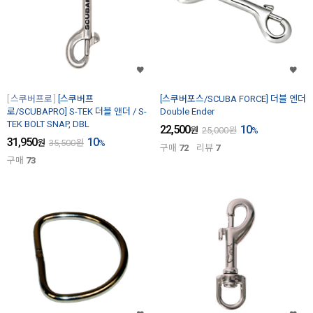
스쿠버프로
[스쿠버프
[스쿠버포스/SCUBA FORCE] 더블 엔더
로/SCUBAPRO] S-TEK 더블 앤더 / S-
Double Ender
TEK BOLT SNAP, DBL
22,500
10
원
25,000
원
%
31,950
10
원
35,500
원
%
구매
72
리뷰
7
구매
73