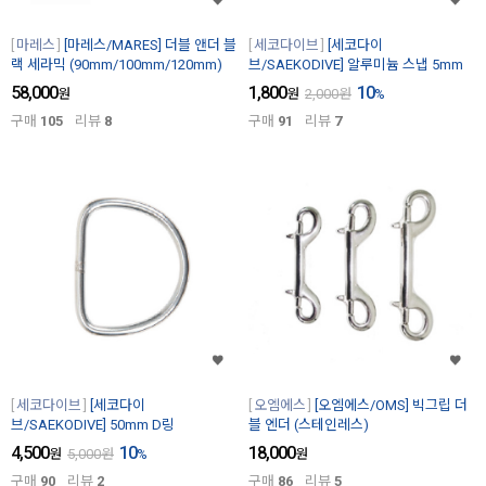
마레스
[마레스/MARES] 더블 앤더 블
세코다이브
[세코다이
랙 세라믹 (90mm/100mm/120mm)
브/SAEKODIVE] 알루미늄 스냅 5mm
58,000
1,800
10
원
원
2,000
원
%
구매
105
리뷰
8
구매
91
리뷰
7
세코다이브
[세코다이
오엠에스
[오엠에스/OMS] 빅그립 더
브/SAEKODIVE] 50mm D링
블 엔더 (스테인레스)
4,500
10
18,000
원
5,000
원
%
원
구매
90
리뷰
2
구매
86
리뷰
5