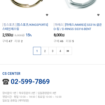
킹스포츠
[킹스포츠/KINGSPORTS]
마레스
[마레스/MARES] SS316 굽은
스테인레스링
D-링 / D-RINGS SS316 BENT
2,550
15
8,000
원
3,000
원
%
원
구매
47
리뷰
2
구매
46
리뷰
5
1
2
3
4
CS CENTER
02-599-7869
장비문의 1번│하우징문의 2번│입찰관련문의 3번
영업시간 : 평일 10:00 ~ 18:00│토요일 10:00 ~ 16:00
일요일 공휴일 (예약방문)