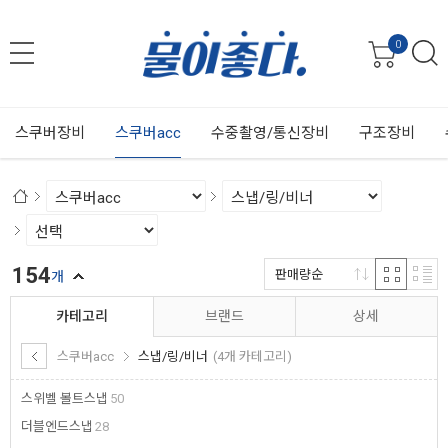
0
스쿠버장비
스쿠버acc
수중촬영/통신장비
구조장비
154
판매량순
개
카테고리
브랜드
상세
스쿠버acc
스냅/링/비너
(4개 카테고리)
스위벨 볼트스냅
50
더블엔드스냅
28