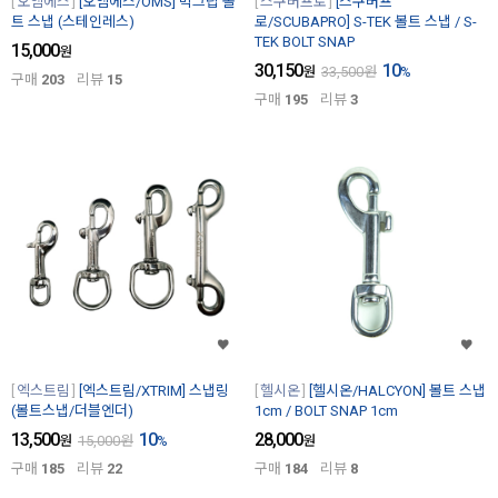
오엠에스
[오엠에스/OMS] 빅그립 볼
스쿠버프로
[스쿠버프
트 스냅 (스테인레스)
로/SCUBAPRO] S-TEK 볼트 스냅 / S-
TEK BOLT SNAP
15,000
원
30,150
10
원
33,500
원
%
구매
203
리뷰
15
구매
195
리뷰
3
엑스트림
[엑스트림/XTRIM] 스냅링
헬시온
[헬시온/HALCYON] 볼트 스냅
(볼트스냅/더블엔더)
1cm / BOLT SNAP 1cm
13,500
10
28,000
원
15,000
원
%
원
구매
185
리뷰
22
구매
184
리뷰
8