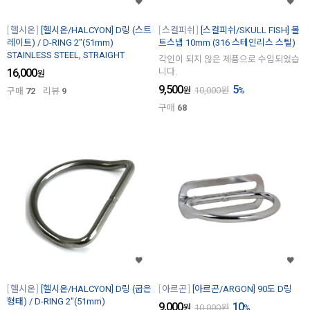
헬시온
[헬시온/HALCYON] D링 (스트
스컬피쉬
[스컬피쉬/SKULL FISH] 볼
레이트) / D-RING 2"(51mm)
트스냅 10mm (316 스테인리스 스틸)
STAINLESS STEEL, STRAIGHT
각인이 되지 않은 제품으로 수입되었습
16,000
니다.
원
9,500
5
원
10,000
원
%
구매
72
리뷰
9
구매
68
헬시온
[헬시온/HALCYON] D링 (굽은
아르곤
[아르곤/ARGON] 90도 D링
형태) / D-RING 2"(51mm)
9,000
10
원
10,000
원
%