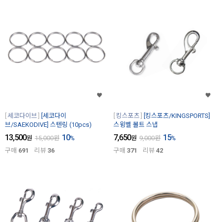
세코다이브
[세코다이
킹스포츠
[킹스포츠/KINGSPORTS]
브/SAEKODIVE] 스텐링 (10pcs)
스윙벨 볼트 스냅
13,500
10
7,650
15
원
15,000
원
%
원
9,000
원
%
구매
691
리뷰
36
구매
371
리뷰
42