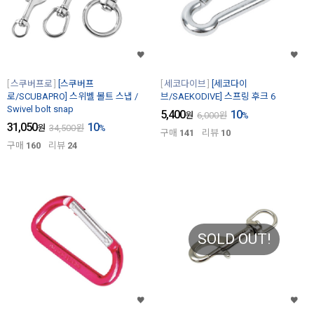
스쿠버프로
[스쿠버프
세코다이브
[세코다이
로/SCUBAPRO] 스위벨 볼트 스냅 /
브/SAEKODIVE] 스프링 후크 6
Swivel bolt snap
5,400
10
원
6,000
원
%
31,050
10
원
34,500
원
%
구매
141
리뷰
10
구매
160
리뷰
24
SOLD OUT!