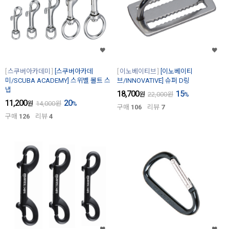
스쿠버아카데미
[스쿠버아카데
이노베이티브
[이노베이티
미/SCUBA ACADEMY] 스위벨 볼트 스
브/INNOVATIVE] 슈퍼 D링
냅
18,700
15
원
22,000
원
%
11,200
20
원
14,000
원
%
구매
106
리뷰
7
구매
126
리뷰
4