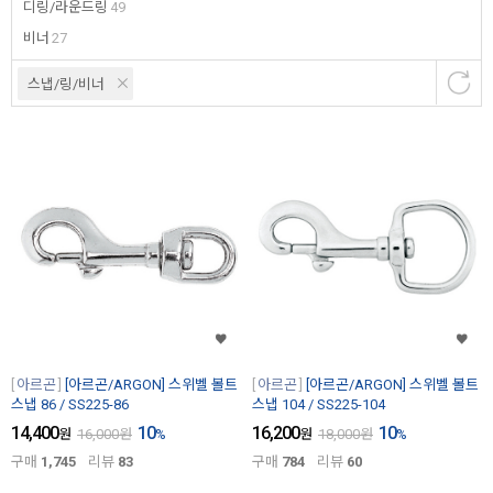
디링/라운드링
49
비너
27
스냅/링/비너
아르곤
[아르곤/ARGON] 스위벨 볼트
아르곤
[아르곤/ARGON] 스위벨 볼트
스냅 86 / SS225-86
스냅 104 / SS225-104
14,400
10
16,200
10
원
16,000
원
%
원
18,000
원
%
구매
1,745
리뷰
83
구매
784
리뷰
60