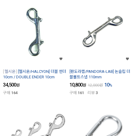
헬시온
[헬시온/HALCYON] 더블 엔더
[판도라랩/PANDORA-LAB] 논슬립 더
10cm / DOUBLE ENDER 10cm
블볼트스냅 110mm
34,500
10,800
10
원
원
12,000
원
%
구매
164
구매
161
리뷰
3