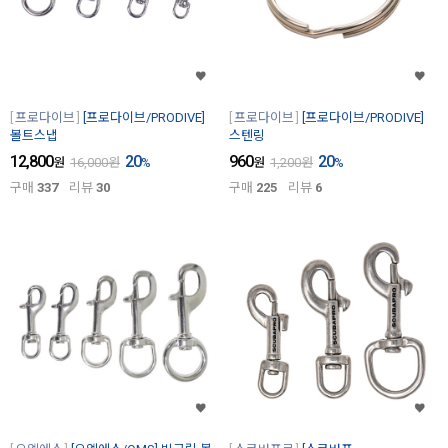
프로다이브
[프로다이브/PRODIVE]
프로다이브
[프로다이브/PRODIVE]
볼트스냅
스텐링
12,800
20
960
20
원
16,000
원
%
원
1,200
원
%
구매
337
리뷰
30
구매
225
리뷰
6