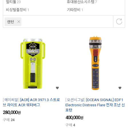
멀티툴
23
휴대용산소시스템
7
비상탈출장비
1
기타장비
1
랜턴
에이씨알
[ACR] ACR 3971.3 스트로
오션시그널
[OCEAN SIGNAL] EDF1
브 라이트 ACR 워터버그
Electronic Distress Flare 전자 조난 신
호탄
280,000
원
400,000
원
구매
24
구매
4