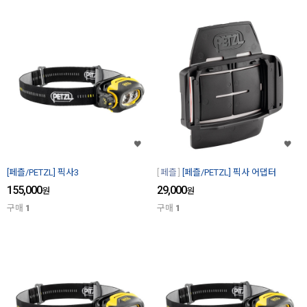
[페츨/PETZL] 픽사3
페츨
[페츨/PETZL] 픽사 어댑터
155,000
29,000
원
원
구매
1
구매
1