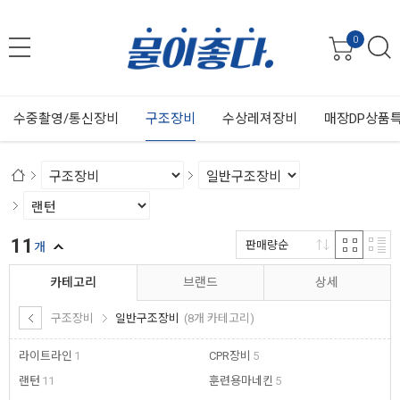
0
수중촬영/통신장비
구조장비
수상레져장비
매장DP상품
11
판매량순
개
카테고리
브랜드
상세
구조장비
일반구조장비
(8개 카테고리)
라이트라인
1
CPR장비
5
랜턴
11
훈련용마네킨
5