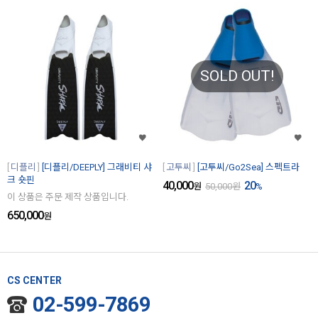
SOLD OUT!
디플리
[디플리/DEEPLY] 그래비티 샤
고투씨
[고투씨/Go2Sea] 스펙트라
크 숏핀
40,000
20
원
50,000
원
%
이 상품은 주문 제작 상품입니다.
650,000
원
CS CENTER
02-599-7869