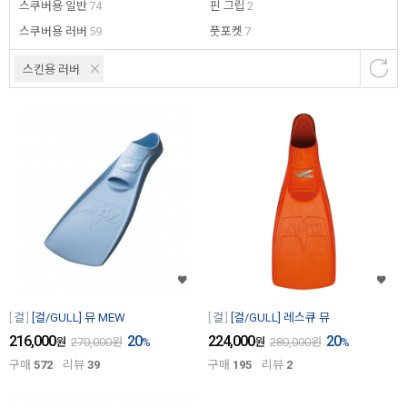
스쿠버용 일반
74
핀 그립
2
스쿠버용 러버
59
풋포켓
7
스킨용 러버
걸
[걸/GULL] 뮤 MEW
걸
[걸/GULL] 레스큐 뮤
216,000
20
224,000
20
원
270,000
원
%
원
280,000
원
%
구매
572
리뷰
39
구매
195
리뷰
2