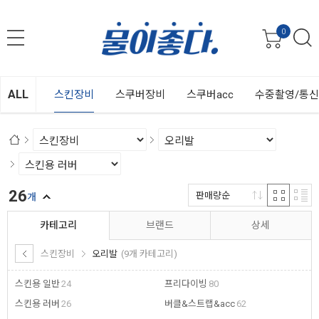
0
ALL
스킨장비
스쿠버장비
스쿠버acc
수중촬영/통
26
판매량순
개
카테고리
브랜드
상세
스킨장비
오리발
(9개 카테고리)
스킨용 일반
24
프리다이빙
80
스킨용 러버
26
버클&스트랩&acc
62