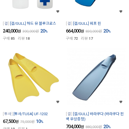
걸
[걸/GULL] 하드 뮤 블루크로스
걸
[걸/GULL] 워프 핀
240,000
20
664,000
20
원
300,000
원
%
원
830,000
원
%
구매
85
리뷰
18
구매
72
리뷰
17
투사
[투사/TUSA] UF-1202
걸
[걸/GULL] 바라쿠다 (바라쿠다 핀
백 무상증정)
67,500
10
원
75,000
원
%
704,000
20
원
880,000
원
%
구매
19
리뷰
1