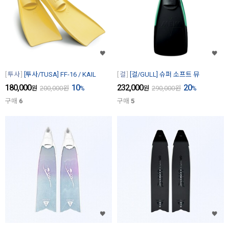
투사
[투사/TUSA] FF-16 / KAIL
걸
[걸/GULL] 슈퍼 소프트 뮤
180,000
10
232,000
20
원
200,000
원
%
원
290,000
원
%
구매
6
구매
5