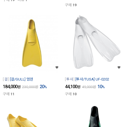
구매
19
걸
[걸/GULL] 엠덴
투사
[투사/TUSA] UF-0202
184,000
20
44,100
10
원
230,000
원
%
원
49,000
원
%
구매
11
구매
10