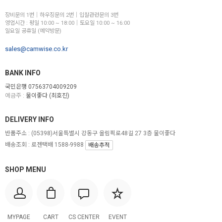
장비문의 1번│하우징문의 2번│입찰관련문의 3번
영업시간 : 평일 10:00 ~ 18:00│토요일 10:00 ~ 16:00
일요일 공휴일 (예약방문)
sales@camwise.co.kr
BANK INFO
국민은행 07563704009209
예금주 :
물이좋다 (최호진)
DELIVERY INFO
반품주소 :
(05398)서울특별시 강동구 올림픽로48길 27 3층 물이좋다
배송조회 : 로젠택배 1588-9988
배송추적
SHOP MENU
MYPAGE
CART
CS CENTER
EVENT