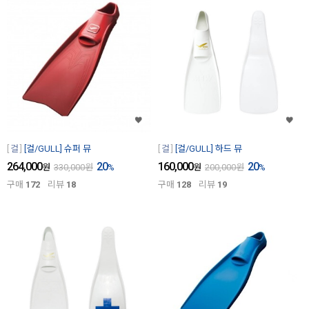
걸
[걸/GULL] 슈퍼 뮤
걸
[걸/GULL] 하드 뮤
264,000
20
160,000
20
원
330,000
원
%
원
200,000
원
%
구매
172
리뷰
18
구매
128
리뷰
19