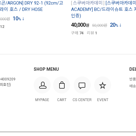
곤/ARGON] DRY 92-1 (92cm/고
스쿠버아카데미
[스쿠버아카데미/
이 호스 / DRY HOSE
ACADEMY] BC/드라이슈트 호스 
인증)
10
,000
원
%
40,000
20
원
50,000
원
%
12
구매
74
리뷰
1
SHOP MENU
DE
4009209
반품
최호진)
배송
MYPAGE
CART
CS CENTER
EVENT