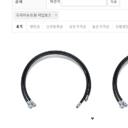
상세
재검색
적용
드라이슈트용 저압호스
4
개
랭킹순
신규등록순
낮은가격순
높은가격순
상품평