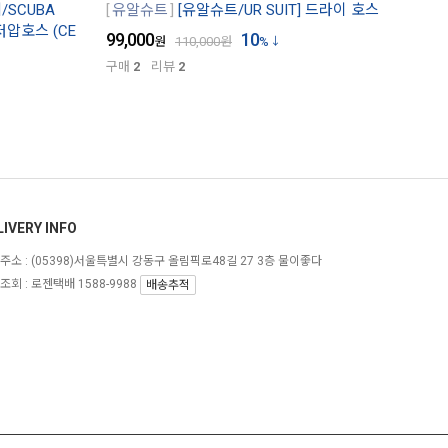
SCUBA
유알슈트
[유알슈트/UR SUIT] 드라이 호스
저압호스 (CE
99,000
10
원
110,000
원
%
구매
2
리뷰
2
LIVERY INFO
주소 :
(05398)서울특별시 강동구 올림픽로48길 27 3층 물이좋다
조회 : 로젠택배 1588-9988
배송추적