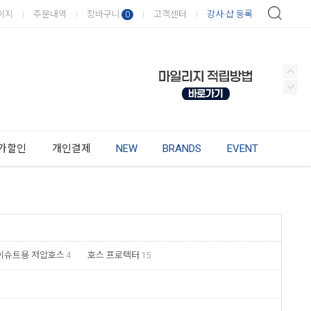
이지
주문내역
장바구니
고객센터
강사·샵 등록
0
가할인
개인결제
NEW
BRANDS
EVENT
이슈트용 저압호스
4
호스 프로텍터
15