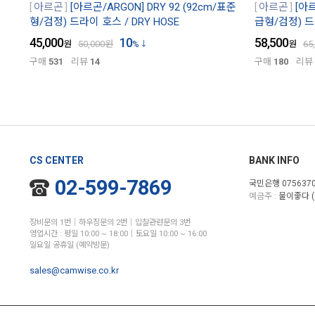
아르곤
[아르곤/ARGON] DRY 92 (92cm/표준
아르곤
[아르
형/검정) 드라이 호스 / DRY HOSE
급형/검정) 드라
45,000
10
58,500
원
50,000
원
%
원
65
구매
531
리뷰
14
구매
180
리뷰
CS CENTER
BANK INFO
02-599-7869
국민은행 0756370
예금주 :
물이좋다 (
장비문의 1번│하우징문의 2번│입찰관련문의 3번
영업시간 : 평일 10:00 ~ 18:00│토요일 10:00 ~ 16:00
일요일 공휴일 (예약방문)
sales@camwise.co.kr