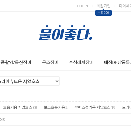
LOGIN
회원가입
마이페
▲
+ 5,000
Next
Previous
수중촬영/통신장비
구조장비
수상레져장비
매장DP상품특
호흡기용 저압호스
38
보조호흡기용
2
부력조절기용 저압호스
19
드라
데미