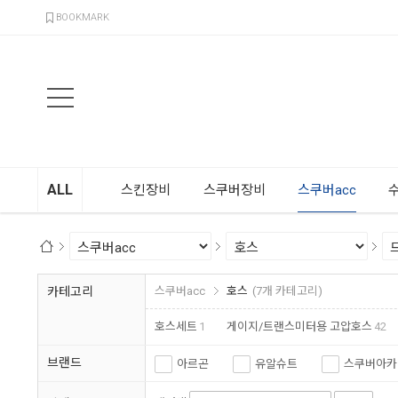
검색
BOOKMARK
ALL
스킨장비
스쿠버장비
스쿠버acc
카테고리
스쿠버acc
호스
(7개 카테고리)
호스세트
1
게이지/트랜스미터용 고압호스
42
브랜드
아르곤
유알슈트
스쿠버아카