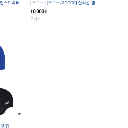
자 인스트럭터
조그스
[조그스/ZOGGS] 실리콘 캡
10,000
원
구매
1
-핏 캡