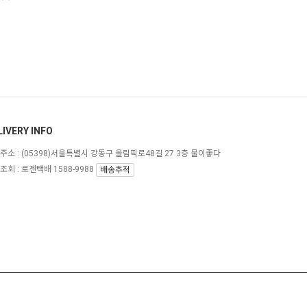
LIVERY INFO
주소 :
(05398)서울특별시 강동구 올림픽로48길 27 3층 물이좋다
조회 : 로젠택배 1588-9988
배송추적