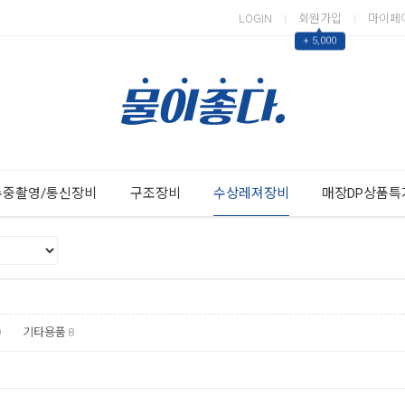
LOGIN
회원가입
마이페
▲
+ 5,000
Next
Previous
수중촬영/통신장비
구조장비
수상레져장비
매장DP상품특
9
기타용품
8