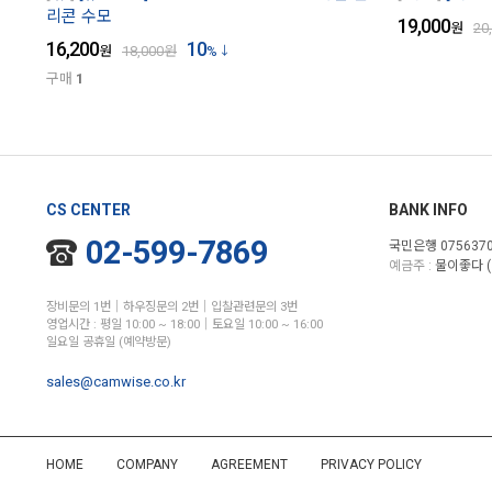
리콘 수모
19,000
원
20
16,200
10
원
18,000
원
%
구매
1
CS CENTER
BANK INFO
02-599-7869
국민은행 0756370
예금주 :
물이좋다 (
장비문의 1번│하우징문의 2번│입찰관련문의 3번
영업시간 : 평일 10:00 ~ 18:00│토요일 10:00 ~ 16:00
일요일 공휴일 (예약방문)
sales@camwise.co.kr
HOME
COMPANY
AGREEMENT
PRIVACY POLICY