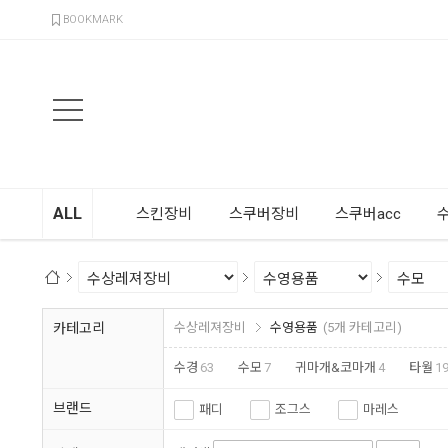
검색
BOOKMARK
ALL
스킨장비
스쿠버장비
스쿠버acc
카테고리
수상레져장비
수영용품
(5개 카테고리)
수경
63
수모
7
귀마개&코마개
4
타월
1
브랜드
패디
조그스
마레스