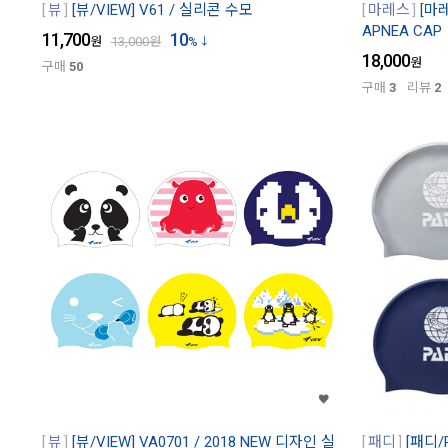
뷰
[뷰/VIEW] V61 / 실리콘 수모
마레스
[마레
APNEA CAP
11,700
10
원
13,000
원
%
18,000
원
구매
50
구매
3
리뷰
2
뷰
[뷰/VIEW] VA0701 / 2018 NEW 디자인 실
패디
[패디/