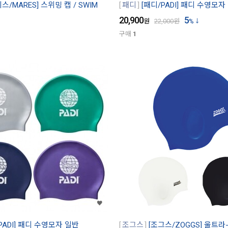
스/MARES] 스위밍 캡 / SWIM
패디
[패디/PADI] 패디 수영모
20,900
5
원
22,000
원
%
구매
1
PADI] 패디 수영모자 일반
조그스
[조그스/ZOGGS] 울트라