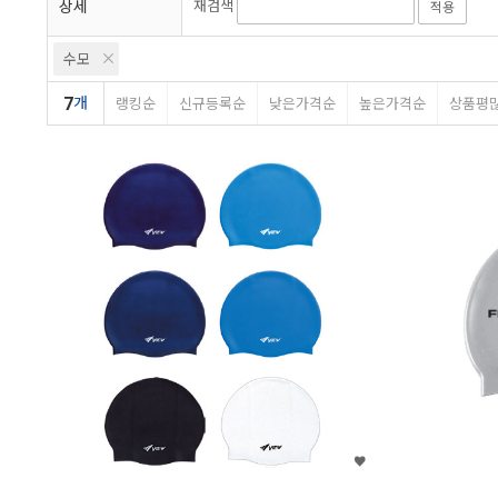
상세
재검색
적용
수모
7
개
랭킹순
신규등록순
낮은가격순
높은가격순
상품평