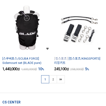
[스쿠버포스/SCUBA FORCE]
킹스포츠
[킹스포츠/KINGSPORTS]
Sidemount set (BLADE pure)
리징키트
1,440,000
10
245,100
5
원
1,600,000
원
%
원
258,000
원
%
1
2
CS CENTER