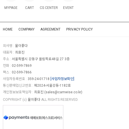
MYPAGE
CART
CS CENTER
EVENT
HOME
COMPANY
AGREEMENT
PRIVACY POLICY
회사명 :
물이좋다
대표자 :
최호진
주소 :
서울특별시 강동구 올림픽로48길 27 3층
전화 :
02-599-7869
팩스 :
02-599-7866
사업자등록번호 :
359-24-01718
[사업자정보확인]
통신판매업신고번호 :
제2024-서울강동-1182호
개인정보보호책임자 :
최호진 (
sales@camwise.co.kr
)
COPYRIGHT (c)
물이좋다
ALL RIGHTS RESERVED.