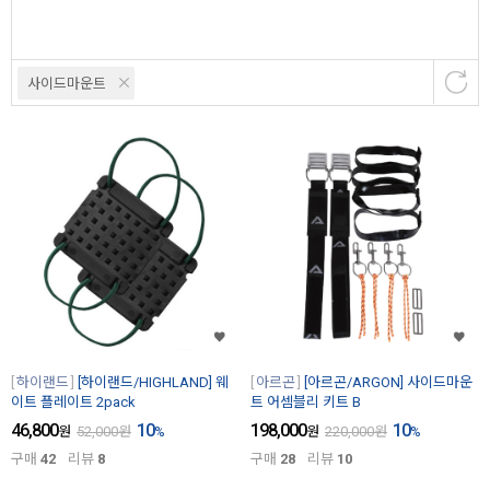
사이드마운트
하이랜드
[하이랜드/HIGHLAND] 웨
아르곤
[아르곤/ARGON] 사이드마운
이트 플레이트 2pack
트 어셈블리 키트 B
46,800
10
198,000
10
원
52,000
원
%
원
220,000
원
%
구매
42
리뷰
8
구매
28
리뷰
10