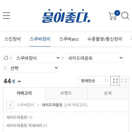
0
스킨장비
스쿠버장비
스쿠버acc
수중촬영/통신장비
44
판매량순
개
카테고리
브랜드
상세
스쿠버장비
사이드마운트
(2개 카테고리)
사이드마운트
19
사이드마운트 악세사리
25