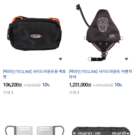
[텍라인/TECLINE] 사이드마운트용 백포
[텍라인/TECLINE] 사이드마운트 어벤저
켓
마야
106,200
10
1,251,000
10
원
118,000
원
%
원
1,390,000
원
%
구매
1
구매
1