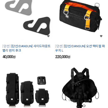
단선
[단선/DANSUN] 사이드마운트
단선
[단선/DANSUN] 오션 텍티컬 파
밸리 번지 후크
우치 L
40,000
220,000
원
원