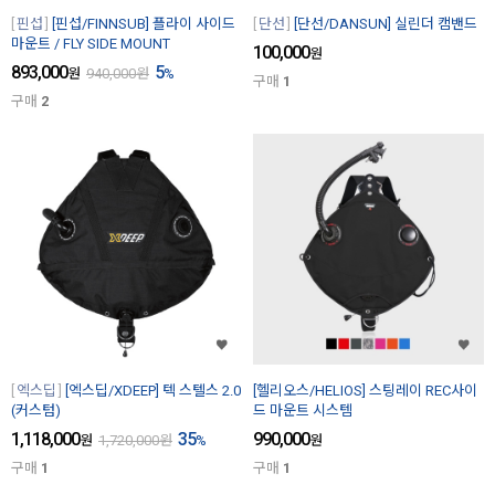
핀섭
[핀섭/FINNSUB] 플라이 사이드
단선
[단선/DANSUN] 실린더 캠밴드
마운트 / FLY SIDE MOUNT
100,000
원
893,000
5
원
940,000
원
%
구매
1
구매
2
엑스딥
[엑스딥/XDEEP] 텍 스텔스 2.0
[헬리오스/HELIOS] 스팅레이 REC사이
(커스텀)
드 마운트 시스템
1,118,000
35
990,000
원
1,720,000
원
%
원
구매
1
구매
1