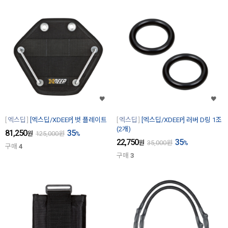
엑스딥
[엑스딥/XDEEP] 벗 플레이트
엑스딥
[엑스딥/XDEEP] 러버 D링 1조
(2개)
81,250
35
원
125,000
원
%
22,750
35
원
35,000
원
%
구매
4
구매
3