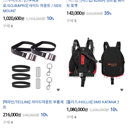
스쿠버프로
[스쿠버프
엑스딥
[엑스딥/XDEEP] 센트럴 웨이
로/SCUBAPRO] 사이드 마운트 / SIDE
트 포켓
MOUNT
143,000
35
원
220,000
원
%
1,020,600
10
원
1,134,000
원
%
구매
5
구매
6
[텍라인/TECLINE] 사이드마운트 부품세
[홀리스/HOLLIS] SMS KATANA 2
트
1,080,000
10
원
1,200,000
원
%
216,000
10
원
240,000
원
%
구매
4
구매
4