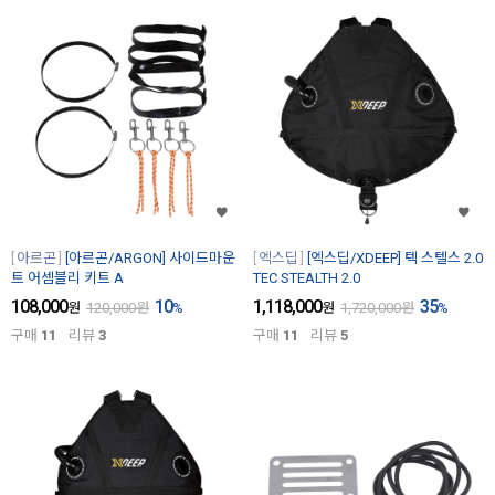
아르곤
[아르곤/ARGON] 사이드마운
엑스딥
[엑스딥/XDEEP] 텍 스텔스 2.0
트 어셈블리 키트 A
TEC STEALTH 2.0
108,000
10
1,118,000
35
원
120,000
원
%
원
1,720,000
원
%
구매
11
리뷰
3
구매
11
리뷰
5