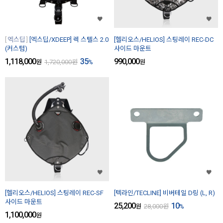
엑스딥
[엑스딥/XDEEP] 렉 스텔스 2.0
[헬리오스/HELIOS] 스팅레이 REC-DC
(커스텀)
사이드 마운트
1,118,000
35
990,000
원
1,720,000
원
%
원
[헬리오스/HELIOS] 스팅레이 REC-SF
[텍라인/TECLINE] 비버테일 D링 (L, R)
사이드 마운트
25,200
10
원
28,000
원
%
1,100,000
원