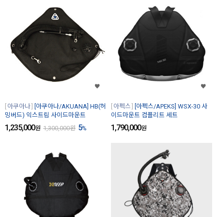
아쿠아나
[아쿠아나/AKUANA] HB(허
아펙스
[아펙스/APEKS] WSX-30 사
밍버드) 익스트림 사이드마운트
이드마운트 컴플리트 세트
1,235,000
5
1,790,000
원
1,300,000
원
%
원