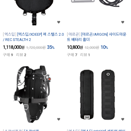
엑스딥
[엑스딥/XDEEP] 렉 스텔스 2.0
아르곤
[아르곤/ARGON] 사이드마운
/ REC STEALTH 2
트 배터리 홀더
1,118,000
35
10,800
10
원
1,720,000
원
%
원
12,000
원
%
구매
9
리뷰
2
구매
7
리뷰
1