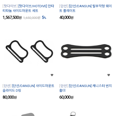
핫다이브
[핫다이브/HOTDIVE] 만타
단선
[단선/DANSUN] 탈부착형 웨이
티타늄 사이드마운트 세트
트 플레이트
1,567,500
5
40,000
원
1,650,000
원
%
원
단선
[단선/DANSUN] 사이드마운트
단선
[단선/DANSUN] 캐니스터 번지
슬라이드 D링
홀더
80,000
60,000
원
원