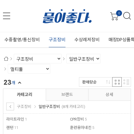
0
수중촬영/통신장비
구조장비
수상레져장비
매장DP상품
23
판매량순
개
카테고리
브랜드
상세
구조장비
일반구조장비
(8개 카테고리)
라이트라인
1
CPR장비
5
랜턴
11
훈련용마네킨
5