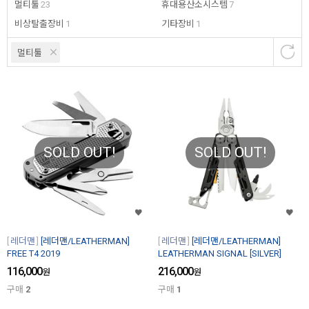
멀티툴
23
휴대용산소시스템
7
비상탈출장비
1
기타장비
1
멀티툴
SOLD OUT!
SOLD OUT!
레더맨
[레더맨/LEATHERMAN]
레더맨
[레더맨/LEATHERMAN]
FREE T4 2019
LEATHERMAN SIGNAL [SILVER]
116,000
216,000
원
원
구매
2
구매
1