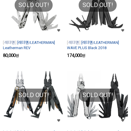
SOLD OUT!
SOLD OUT!
레더맨
[레더맨/LEATHERMAN]
레더맨
[레더맨/LEATHERMAN]
Leatherman REV
WAVE PLUS Black 2018
80,000
174,000
원
원
SOLD OUT!
SOLD OUT!