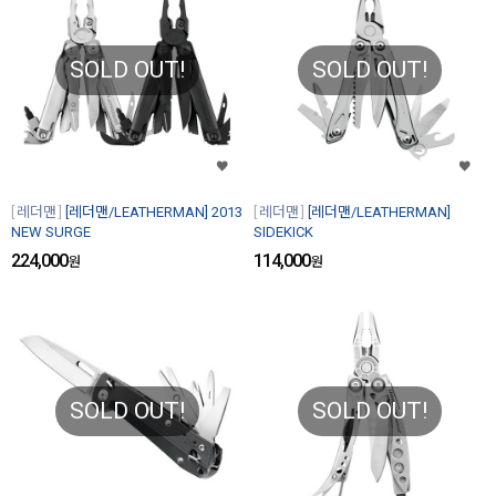
SOLD OUT!
SOLD OUT!
레더맨
[레더맨/LEATHERMAN] 2013
레더맨
[레더맨/LEATHERMAN]
NEW SURGE
SIDEKICK
224,000
114,000
원
원
SOLD OUT!
SOLD OUT!