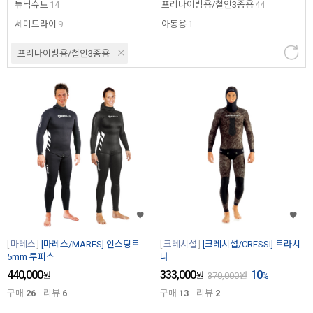
튜닉슈트
14
프리다이빙용/철인3종용
44
세미드라이
9
아동용
1
프리다이빙용/철인3종용
마레스
[마레스/MARES] 인스팅트
크레시섭
[크레시섭/CRESSI] 트라시
5mm 투피스
나
440,000
333,000
10
원
원
370,000
원
%
구매
26
리뷰
6
구매
13
리뷰
2