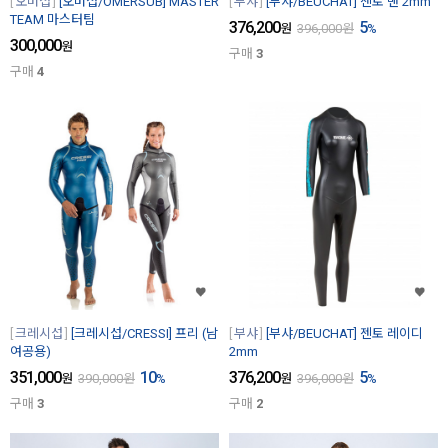
오머섭
[오머섭/OMERSUB] MASTER
부샤
[부샤/BEUCHAT] 젠토 맨 2mm
TEAM 마스터팀
376,200
5
원
396,000
원
%
300,000
원
구매
3
구매
4
크레시섭
[크레시섭/CRESSI] 프리 (남
부샤
[부샤/BEUCHAT] 젠토 레이디
여공용)
2mm
351,000
10
376,200
5
원
390,000
원
%
원
396,000
원
%
구매
3
구매
2