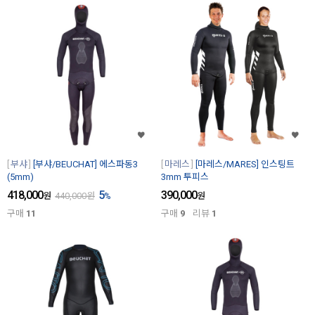
부샤
[부샤/BEUCHAT] 에스파동3
마레스
[마레스/MARES] 인스팅트
(5mm)
3mm 투피스
418,000
5
390,000
원
440,000
원
%
원
구매
11
구매
9
리뷰
1