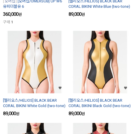
오머섭
[오머섭/OMERSUB] UP W6
[헬리오스/HELIOS] BLACK BEAR
유피더블유 6
CORAL BIKINI White Blue (two-tone)
360,000
89,000
원
원
구매
1
[헬리오스/HELIOS] BLACK BEAR
[헬리오스/HELIOS] BLACK BEAR
CORAL BIKINI White Gold (two-tone)
CORAL BIKINI Black Gold (two-tone)
89,000
89,000
원
원