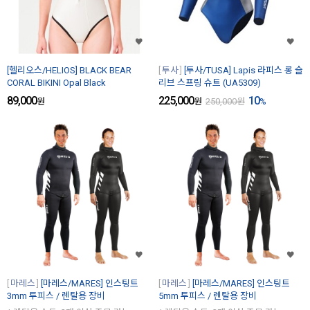
[헬리오스/HELIOS] BLACK BEAR
투사
[투사/TUSA] Lapis 라피스 롱 슬
CORAL BIKINI Opal Black
리브 스프링 슈트 (UA5309)
89,000
225,000
10
원
원
250,000
원
%
마레스
[마레스/MARES] 인스팅트
마레스
[마레스/MARES] 인스팅트
3mm 투피스 / 렌탈용 장비
5mm 투피스 / 렌탈용 장비