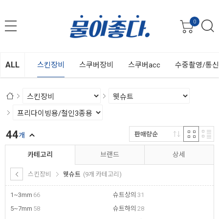
0
ALL
스킨장비
스쿠버장비
스쿠버acc
수중촬영/통
44
판매량순
개
카테고리
브랜드
상세
스킨장비
웻슈트
(9개 카테고리)
1~3mm
66
슈트상의
31
5~7mm
58
슈트하의
28