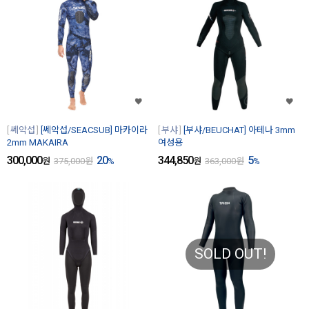
쎄악섭
[쎄악섭/SEACSUB] 마카이라
부샤
[부샤/BEUCHAT] 아테나 3mm
2mm MAKAIRA
여성용
300,000
20
344,850
5
원
375,000
원
%
원
363,000
원
%
SOLD OUT!