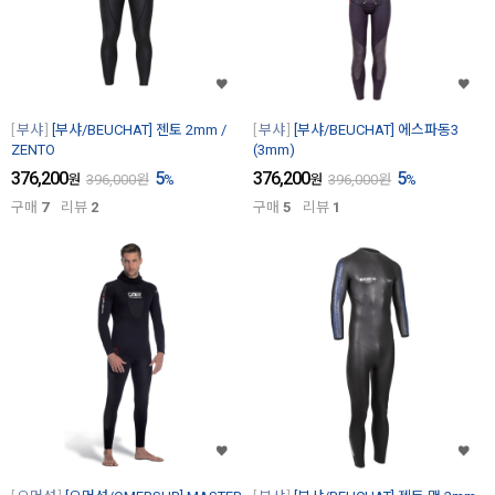
부샤
[부샤/BEUCHAT] 젠토 2mm /
부샤
[부샤/BEUCHAT] 에스파동3
ZENTO
(3mm)
376,200
5
376,200
5
원
396,000
원
%
원
396,000
원
%
구매
7
리뷰
2
구매
5
리뷰
1