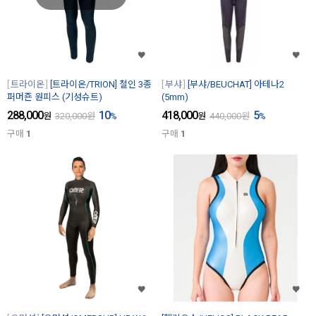
트라이온
[트라이온/TRION] 철인 3종
부샤
[부샤/BEUCHAT] 아테나2
퍼머죤 원피스 (기성슈트)
(5mm)
288,000
10
418,000
5
원
320,000
원
%
원
440,000
원
%
구매
1
구매
1