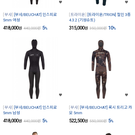
부샤
[부샤/BEUCHAT] 인스피로
트라이온
[트라이온/TRION] 철인 3종
5mm 여성
4.3.2 (기성슈트)
418,000
5
315,000
10
원
440,000
원
%
원
350,000
원
%
부샤
[부샤/BEUCHAT] 인스피로
부샤
[부샤/BEUCHAT] 록시 트리고 카
5mm 남성
모 5mm
418,000
5
522,500
5
원
440,000
원
%
원
550,000
원
%