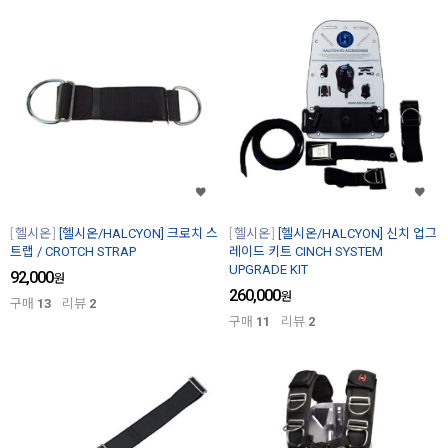
헬시온
[헬시온/HALCYON] 크로치 스
헬시온
[헬시온/HALCYON] 신치 업그
트랩 / CROTCH STRAP
레이드 키트 CINCH SYSTEM
UPGRADE KIT
92,000
원
260,000
원
구매
13
리뷰
2
구매
11
리뷰
2