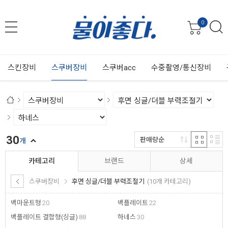
0
스킨장비
스쿠버장비
스쿠버acc
수중촬영/통신장비
30
판매량순
개
카테고리
브랜드
상세
스쿠버장비
후면 싱글/더블 부력조절기
(10개 카테고리)
백마운트형
20
백플레이트
22
백플레이트 결합형(싱글)
88
하네스
30