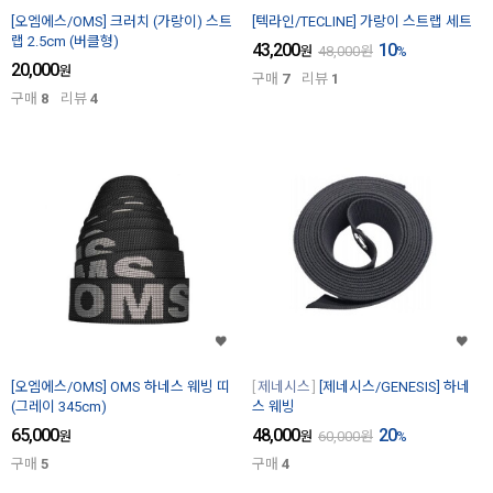
[오엠에스/OMS] 크러치 (가랑이) 스트
[텍라인/TECLINE] 가랑이 스트랩 세트
랩 2.5cm (버클형)
43,200
10
원
48,000
원
%
20,000
원
구매
7
리뷰
1
구매
8
리뷰
4
[오엠에스/OMS] OMS 하네스 웨빙 띠
제네시스
[제네시스/GENESIS] 하네
(그레이 345cm)
스 웨빙
65,000
48,000
20
원
원
60,000
원
%
구매
5
구매
4