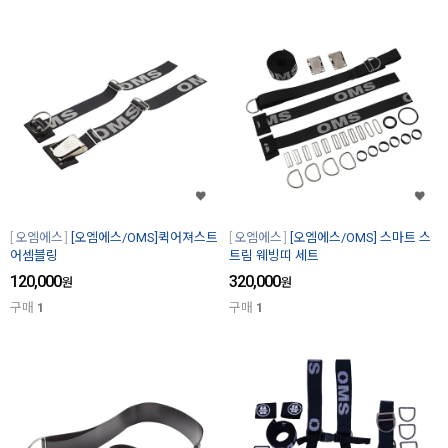
오엠에스
[오엠에스/OMS]퀵어져스트
오엠에스
[오엠에스/OMS] 스마트 스
어셈블링
트림 웨빙띠 세트
120,000
320,000
원
원
구매
1
구매
1