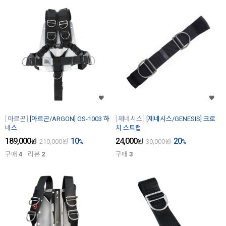
아르곤
[아르곤/ARGON] GS-1003 하
제네시스
[제네시스/GENESIS] 크로
네스
치 스트랩
189,000
10
24,000
20
원
210,000
원
%
원
30,000
원
%
구매
4
리뷰
2
구매
3