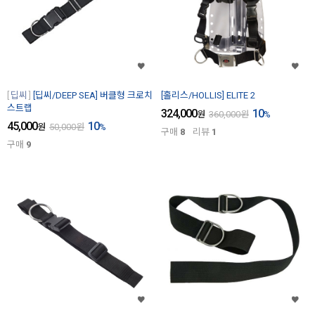
딥씨
[딥씨/DEEP SEA] 버클형 크로치
[홀리스/HOLLIS] ELITE 2
스트랩
324,000
10
원
360,000
원
%
45,000
10
원
50,000
원
%
구매
8
리뷰
1
구매
9