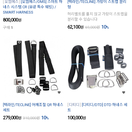
오엠에스
[오엠에스/OMS] 스마트 하
[텍라인/TECLINE] 가랑이 스트랩 분리
네스 시스템 CR (유광 특수 웨빙) /
형
SMART HARNESS
허리벨트를 풀지 않고 가랑이 스트랩을
800,000
분리할 수 있습니다
원
62,100
10
원
69,000
원
%
구매
1
[텍라인/TECLINE] 어깨조절 QR 하네스
디티디
[디티디/DTD] DTD 하네스 세
세트
트
279,000
10
100,000
원
310,000
원
%
원