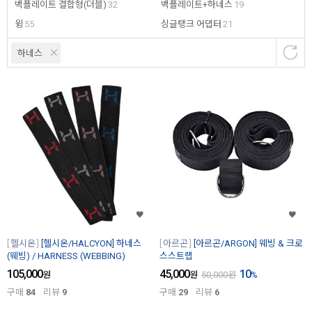
백플레이트 결합형(더블)
32
백플레이트+하네스
19
윙
55
싱글탱크 어댑터
21
하네스
헬시온
[헬시온/HALCYON] 하네스
아르곤
[아르곤/ARGON] 웨빙 & 크로
(웨빙) / HARNESS (WEBBING)
스스트랩
105,000
45,000
10
원
원
50,000
원
%
구매
84
리뷰
9
구매
29
리뷰
6