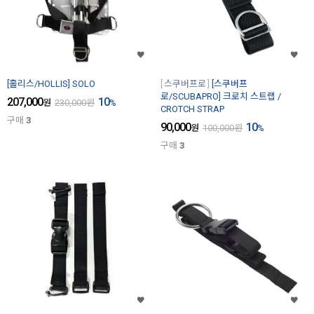
[홀리스/HOLLIS] SOLO
스쿠버프로
[스쿠버프
로/SCUBAPRO] 크로치 스트랩 /
207,000
10
원
230,000
원
%
CROTCH STRAP
구매
3
90,000
10
원
100,000
원
%
구매
3