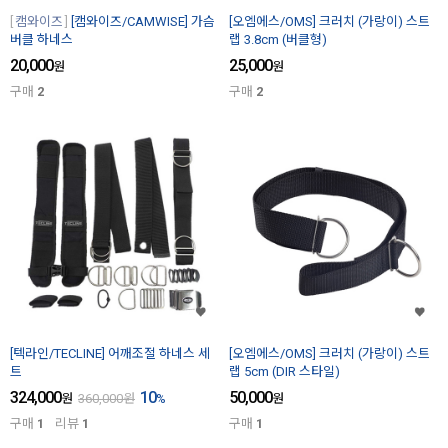
캠와이즈
[캠와이즈/CAMWISE] 가슴
[오엠에스/OMS] 크러치 (가랑이) 스트
버클 하네스
랩 3.8cm (버클형)
20,000
25,000
원
원
구매
2
구매
2
[텍라인/TECLINE] 어깨조절 하네스 세
[오엠에스/OMS] 크러치 (가랑이) 스트
트
랩 5cm (DIR 스타일)
324,000
10
50,000
원
360,000
원
%
원
구매
1
리뷰
1
구매
1