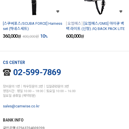
[스쿠버포스/SCUBA FORCE] Harness
오엠에스
[오엠에스/OMS] 아이큐 백
set (하네스세트)
팩 라이트 (신형) /IQ BACK PACK LITE
360,000
10
600,000
원
400,000
원
%
원
CS CENTER
02-599-7869
장비문의 1번│하우징문의 2번│입찰관련문의 3번
영업시간 : 평일 10:00 ~ 18:00│토요일 10:00 ~ 16:00
일요일 공휴일 (예약방문)
sales@camwise.co.kr
BANK INFO
국민은행 07563704009209