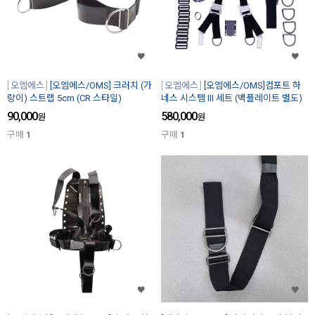
오엠에스
[오엠에스/OMS] 크러치 (가
오엠에스
[오엠에스/OMS]컴포트 하
랑이) 스트랩 5cm (CR 스타일)
네스 시스템 III 세트 (백플레이트 별도)
90,000
580,000
원
원
구매
1
구매
1