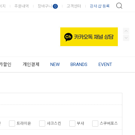
이지
주문내역
장바구니
고객센터
강사·샵 등록
0
가할인
개인결제
NEW
BRANDS
EVENT
곤
트라이온
샤크스킨
부샤
스쿠버포스