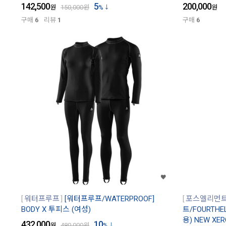
142,500
5
200,000
원
150,000
원
%
원
구매
6
리뷰
1
구매
6
워터프루프
[워터프루프/WATERPROOF]
포스엘리먼
BODY X 투피스 (여성)
트/FOURTH
용) NEW XER
432,000
10
원
480,000
원
%