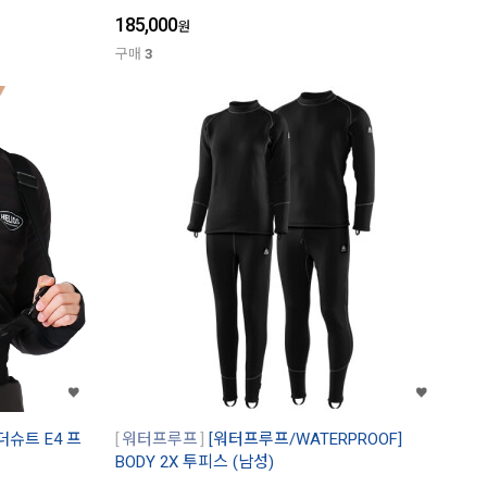
185,000
원
구매
3
더슈트 E4 프
워터프루프
[워터프루프/WATERPROOF]
BODY 2X 투피스 (남성)