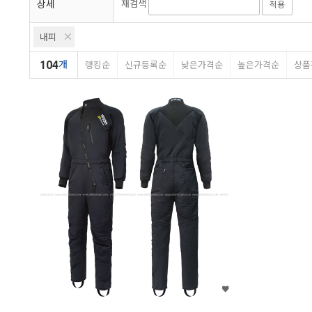
상세
재검색
적용
내피
104
개
랭킹순
신규등록순
낮은가격순
높은가격순
상품