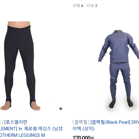
구매
6
리뷰
2
트
[포스엘리먼
블랙펄
[블랙펄/Black Pearl] D
ELEMENT] 뉴 제로썸 레깅스 (남성
이텍 (상의)
OTHERM LEGGINGS M
270,000
원