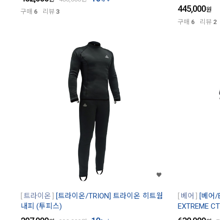
445,000
원
구매
6
리뷰
3
구매
6
리뷰
2
트라이온
[트라이온/TRION] 트라이온 히트웜
베어
[베어/
내피 (투피스)
EXTREME 