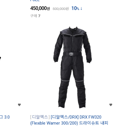
450,000
10
원
500,000
원
%
구매
7
 3.0
디알엑스
[디알엑스/DRX] DRX FW320
(Flexible Wamer 300/200) 드라이슈트 내피