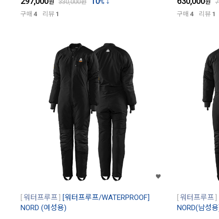
297,000
10
630,000
원
330,000
원
%
원
7
구매
4
리뷰
1
구매
4
리뷰
1
워터프루프
[워터프루프/WATERPROOF]
워터프루프
NORD (여성용)
NORD(남성용