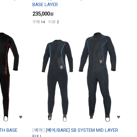
BASE LAYER
235,000
원
구매
14
리뷰
2
TH BASE
베어
[베어/BARE] SB SYSTEM MID LAYER
FULL