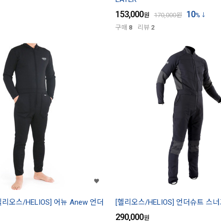
153,000
10
원
170,000
원
%
구매
8
리뷰
2
헬리오스/HELIOS] 어뉴 Anew 언더
[헬리오스/HELIOS] 언더슈트 스너그
290,000
원