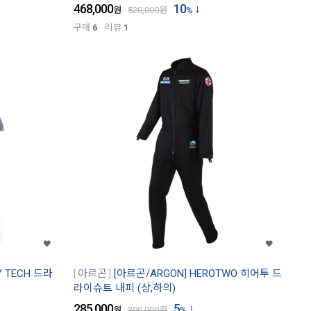
468,000
10
원
520,000
원
%
구매
6
리뷰
1
RY TECH 드라
아르곤
[아르곤/ARGON] HEROTWO 히어투 드
라이슈트 내피 (상,하의)
285,000
5
원
300,000
원
%