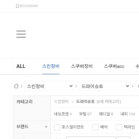
검색
BOOKMARK
ALL
스킨장비
스쿠버장비
스쿠버acc
카테고리
스킨장비
드라이슈트
(6개 카테고리)
네오프렌
4
부틸
87
래디알
8
내피
104
브랜드
포스엘리먼트
베어
텍라인
마레스
유알슈트
디알엑스