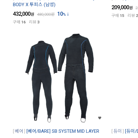
BODY X 투피스 (남성)
209,000
원
2
432,000
10
원
480,000
원
%
구매
15
리뷰
2
구매
16
리뷰
3
베어
[베어/BARE] SB SYSTEM MID LAYER
듀이
[듀이/D