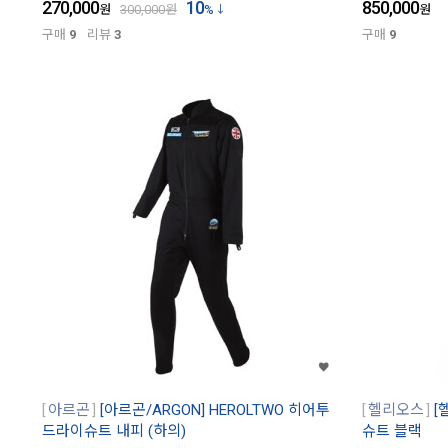
270,000
10
850,000
원
300,000
원
%
원
구매
9
리뷰
3
구매
9
아르곤
[아르곤/ARGON] HEROLTWO 히어투
헬리오스
[
드라이슈트 내피 (하의)
슈트 블랙