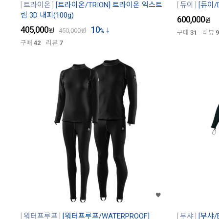
트라이온
[트라이온/TRION] 트라이온 익스트
듀이
[듀이/D
림 3D 내피(100g)
600,000
원
405,000
10
원
450,000
원
%
구매
31
리뷰
9
구매
42
리뷰
7
워터프루프
[워터프루프/WATERPROOF]
부샤
[부샤/