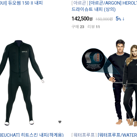
UI] 듀오썸 150 II 내피
아르곤
[아르곤/ARGON] HERO
드라이슈트 내피 (상의)
142,500
5
원
150,000
원
%
구매
23
리뷰
11
BEUCHAT] 히트스킨 내피(하계용)
워터프루프
[워터프루프/WATERP