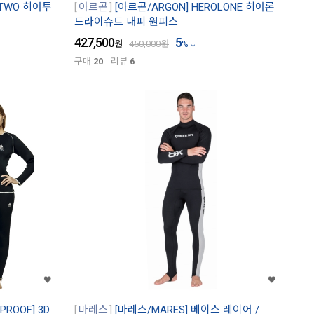
LTWO 히어투
아르곤
[아르곤/ARGON] HEROLONE 히어론
드라이슈트 내피 원피스
427,500
5
원
450,000
원
%
구매
20
리뷰
6
ROOF] 3D
마레스
[마레스/MARES] 베이스 레이어 /