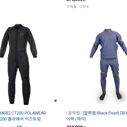
구매
5
리뷰
1
BARE] CT200 POLAWEAR
블랙펄
[블랙펄/Black Pearl] D
CT200 폴라웨어 익스트림
이텍 (하의)