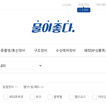
LOGIN
회원가입
마이페
▲
+ 5,000
Next
Previous
수중촬영/통신장비
구조장비
수상레져장비
매장DP상품특
발열장비
11
밸브/씰/패드
36
워터프루프
듀이
블랙펄
헬리오스
아르
다이브로그
아바타
아쿠아나