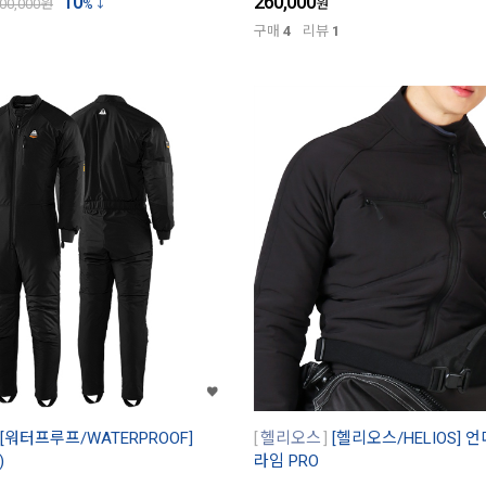
10
260,000
00,000
원
%
원
구매
4
리뷰
1
[워터프루프/WATERPROOF]
헬리오스
[헬리오스/HELIOS] 언
)
라임 PRO