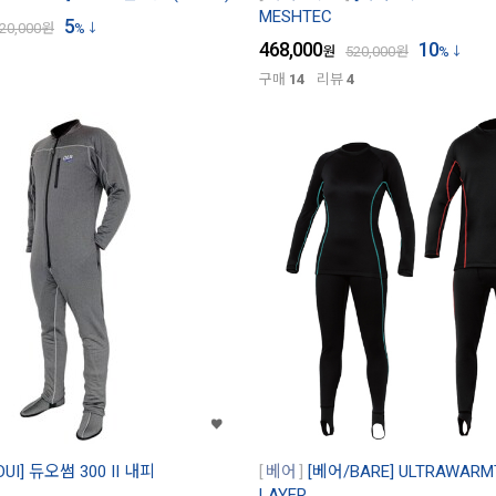
MESHTEC
5
20,000
원
%
468,000
10
원
520,000
원
%
구매
14
리뷰
4
UI] 듀오썸 300 II 내피
베어
[베어/BARE] ULTRAWARM
LAYER