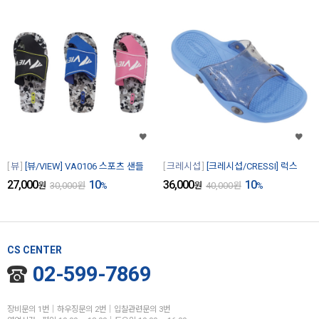
뷰
[뷰/VIEW] VA0106 스포츠 샌들
크레시섭
[크레시섭/CRESSI] 럭스
27,000
10
36,000
10
원
30,000
원
%
원
40,000
원
%
CS CENTER
02-599-7869
장비문의 1번│하우징문의 2번│입찰관련문의 3번