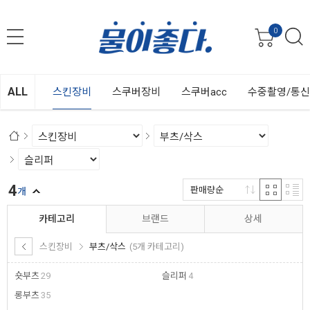
0
ALL
스킨장비
스쿠버장비
스쿠버acc
수중촬영/통
4
판매량순
개
카테고리
브랜드
상세
스킨장비
부츠/삭스
(5개 카테고리)
숏부츠
29
슬리퍼
4
롱부츠
35