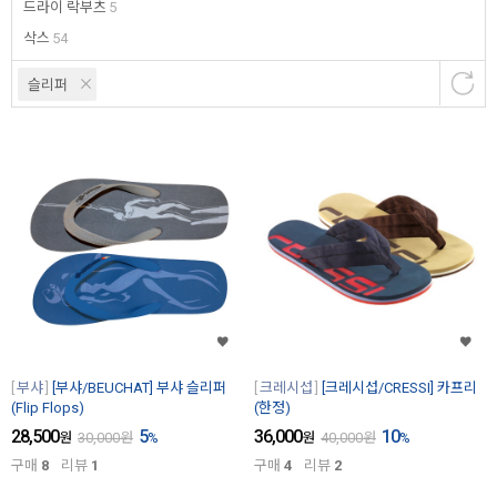
드라이 락부츠
5
삭스
54
슬리퍼
부샤
[부샤/BEUCHAT] 부샤 슬리퍼
크레시섭
[크레시섭/CRESSI] 카프리
(Flip Flops)
(한정)
28,500
5
36,000
10
원
30,000
원
%
원
40,000
원
%
구매
8
리뷰
1
구매
4
리뷰
2