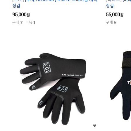
장갑
장갑
95,000
55,000
원
원
구매
7
리뷰
1
구매
6