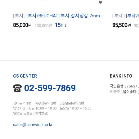
부샤
[부샤/BEUCHAT] 부샤 삼지장갑 7mm
부샤
[부샤/
85,000
15
85,500
원
100,000
원
%
원
90
CS CENTER
BANK INFO
02-599-7869
국민은행 0756370
예금주 :
물이좋다 (
장비문의 1번│하우징문의 2번│입찰관련문의 3번
영업시간 : 평일 10:00 ~ 18:00│토요일 10:00 ~ 16:00
일요일 공휴일 (예약방문)
sales@camwise.co.kr