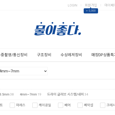
LOGIN
회원가입
마이페
▲
+ 5,000
Next
Previous
수중촬영/통신장비
구조장비
수상레져장비
매장DP상품특
3.5mm
38
4mm~7mm
19
드라이 글러브 시스템/내피
34
트
마레스
케이공일
베어
쎄악섭
크레