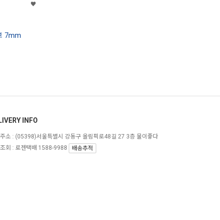
브 7mm
LIVERY INFO
주소 :
(05398)서울특별시 강동구 올림픽로48길 27 3층 물이좋다
조회 : 로젠택배 1588-9988
배송추적