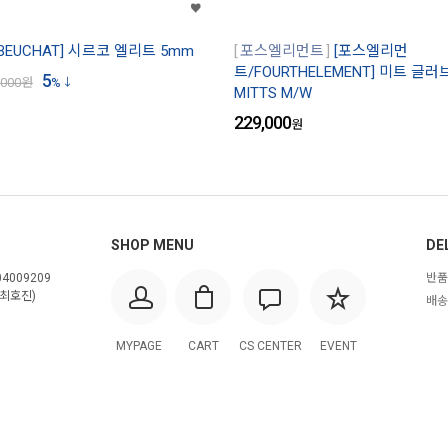
BEUCHAT] 시르코 엘리트 5mm
포스엘리먼트
[포스엘리먼
트/FOURTHELEMENT] 미트 글러
5
,000
원
%
MITTS M/W
229,000
원
SHOP MENU
DE
4009209
반품
최호진)
배송
MYPAGE
CART
CS CENTER
EVENT