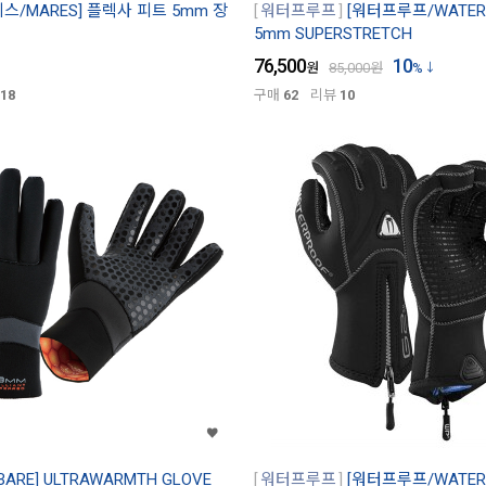
레스/MARES] 플렉사 피트 5mm 장
워터프루프
[워터프루프/WATERP
5mm SUPERSTRETCH
76,500
10
원
85,000
원
%
18
구매
62
리뷰
10
BARE] ULTRAWARMTH GLOVE
워터프루프
[워터프루프/WATERP