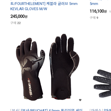
트/FOURTHELEMENT] 케블라 글러브 5mm
5mm
KEVLAR GLOVES M/W
116,100
원
1
245,000
원
구매
9
구매
22
부샤
[부샤/BEUCHAT] 4.5mm 프리미엄 세미
마레스
[마