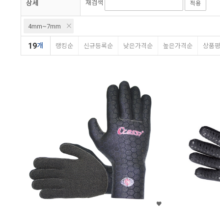
상세
재검색
적용
4mm~7mm
19
개
랭킹순
신규등록순
낮은가격순
높은가격순
상품