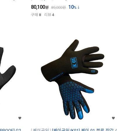
80,100
10
원
89,000
원
%
구매
8
리뷰
4
ROOF] G2
케이공일
[케이공일/K01] 케이 01 블루 장갑 /