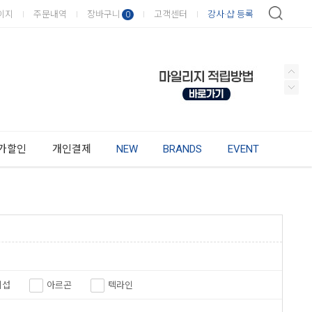
이지
주문내역
장바구니
고객센터
강사·샵 등록
0
가할인
개인결제
NEW
BRANDS
EVENT
시섭
아르곤
텍라인