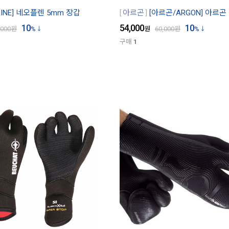
LINE] 네오플렌 5mm 장갑
아르곤
[아르곤/ARGON] 아르곤
10
54,000
10
,000
원
%
원
60,000
원
%
구매
1