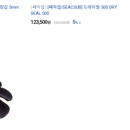
 장갑 5mm
쎄악섭
[쎄악섭/SEACSUB] 드라이씰 500 DRY
SEAL 500
123,500
5
원
130,000
원
%