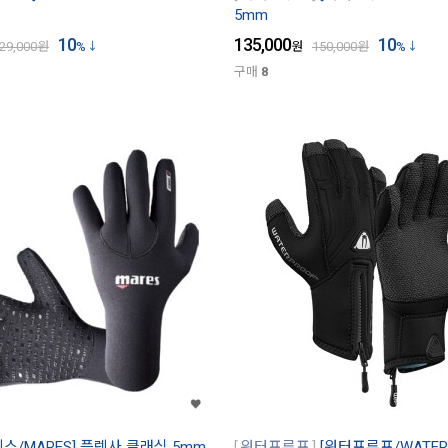
5mm
10
135,000
10
29,000
원
%
원
150,000
원
%
구매
8
레스/MARES] 플렉사 클래식 5mm
워터프루프
[워터프루프/WATERP