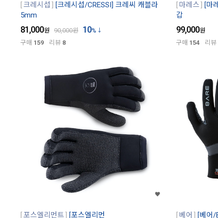
크레시섭
[크레시섭/CRESSI] 크레씨 캐블라
마레스
[마
5mm
갑
81,000
10
99,000
원
90,000
원
%
원
구매
159
리뷰
8
구매
154
리뷰
포스엘리먼트
[포스엘리먼
베어
[베어/