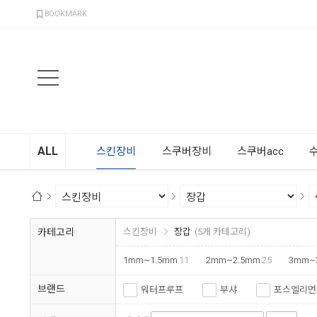
검색
BOOKMARK
ALL
스킨장비
스쿠버장비
스쿠버acc
카테고리
스킨장비
장갑
(5개 카테고리)
1mm~1.5mm
11
2mm~2.5mm
25
3mm~
브랜드
워터프루프
부샤
포스엘리먼