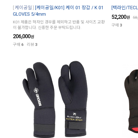
케이공일
[케이공일/K01] 케이 01 장갑 / K 01
[텍라인/TEC
GLOVES 5/4mm
52,200
원
58
K01 제품은 하자인 경우를 제외하고 반품 및 사이즈 교환
구매
3
이 불가합니다. 신중한 주문 부탁드립니다.
206,000
원
구매
6
리뷰
3