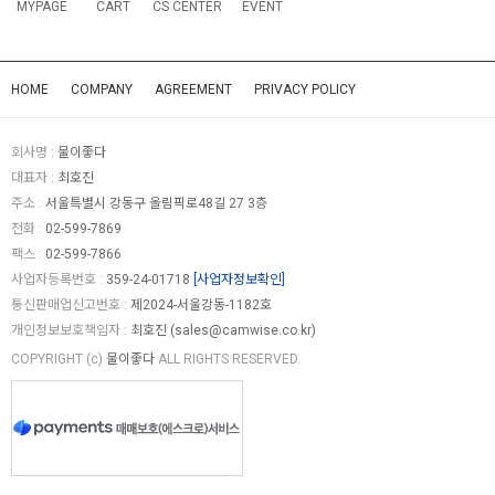
MYPAGE
CART
CS CENTER
EVENT
HOME
COMPANY
AGREEMENT
PRIVACY POLICY
회사명 :
물이좋다
대표자 :
최호진
주소 :
서울특별시 강동구 올림픽로48길 27 3층
전화 :
02-599-7869
팩스 :
02-599-7866
사업자등록번호 :
359-24-01718
[사업자정보확인]
통신판매업신고번호 :
제2024-서울강동-1182호
개인정보보호책임자 :
최호진 (
sales@camwise.co.kr
)
COPYRIGHT (c)
물이좋다
ALL RIGHTS RESERVED.