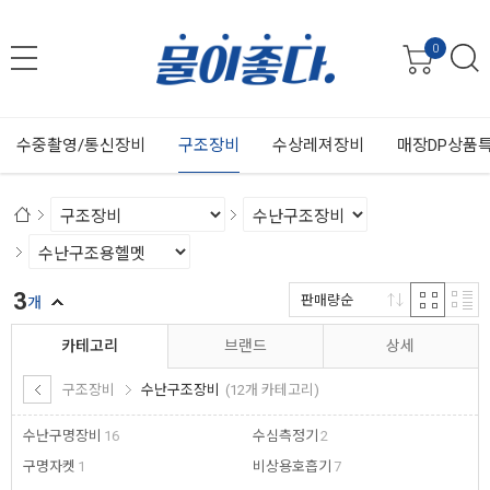
0
수중촬영/통신장비
구조장비
수상레져장비
매장DP상품
3
판매량순
개
카테고리
브랜드
상세
구조장비
수난구조장비
(12개 카테고리)
수난구명장비
16
수심측정기
2
구명자켓
1
비상용호흡기
7