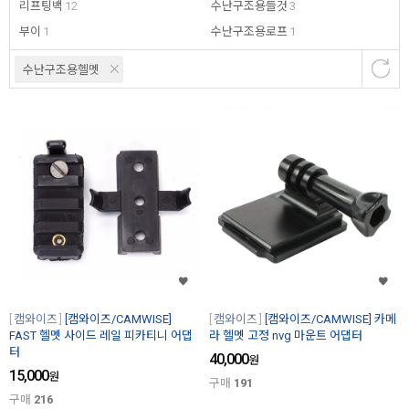
리프팅백
12
수난구조용들것
3
부이
1
수난구조용로프
1
수난구조용헬멧
캠와이즈
[캠와이즈/CAMWISE]
캠와이즈
[캠와이즈/CAMWISE] 카메
FAST 헬멧 사이드 레일 피카티니 어댑
라 헬멧 고정 nvg 마운트 어댑터
터
40,000
원
15,000
원
구매
191
구매
216