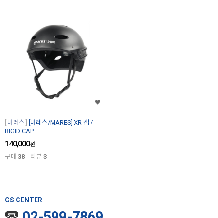
마레스
[마레스/MARES] XR 캡 /
RIGID CAP
140,000
원
구매
38
리뷰
3
CS CENTER
02-599-7869