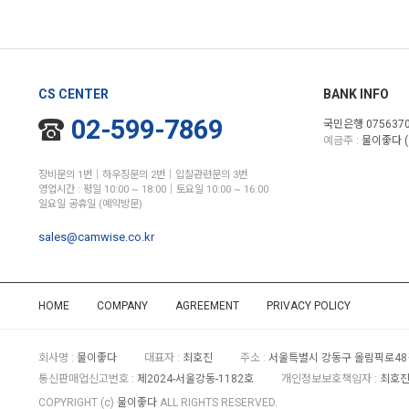
CS CENTER
BANK INFO
02-599-7869
국민은행 0756370
예금주 :
물이좋다 (
장비문의 1번│하우징문의 2번│입찰관련문의 3번
영업시간 : 평일 10:00 ~ 18:00│토요일 10:00 ~ 16:00
일요일 공휴일 (예약방문)
sales@camwise.co.kr
HOME
COMPANY
AGREEMENT
PRIVACY POLICY
회사명 :
물이좋다
대표자 :
최호진
주소 :
서울특별시 강동구 올림픽로48길
통신판매업신고번호 :
제2024-서울강동-1182호
개인정보보호책임자 :
최호진 
COPYRIGHT (c)
물이좋다
ALL RIGHTS RESERVED.