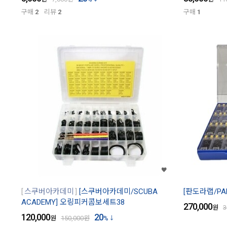
구매
2
리뷰
2
구매
1
스쿠버아카데미
[스쿠버아카데미/SCUBA
[판도라랩/PA
ACADEMY] 오링피커콤보세트38
270,000
원
3
120,000
20
원
150,000
원
%