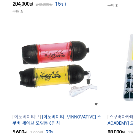
204,000
15
원
240,000
원
%
구매
3
구매
3
이노베이티브
[이노베이티브/INNOVATIVE] 스
스쿠버아카
쿠버 세이브 오링통 6인치
ACADEMY] 
5,600
20
88,000
원
7,000
원
%
원
11