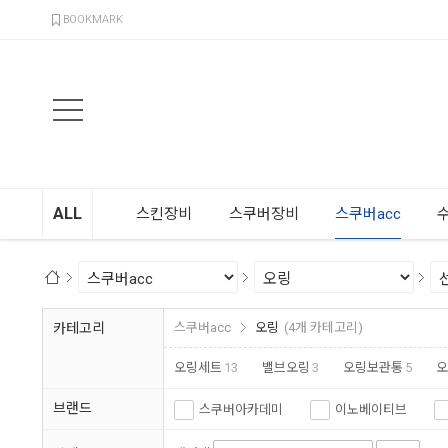
검색
BOOKMARK
ALL
스킨장비
스쿠버장비
스쿠버acc
카테고리
스쿠버acc
오링
(4개 카테고리)
오링세트
13
밸브오링
3
오링보관통
5
오
브랜드
스쿠버아카데미
이노베이티브