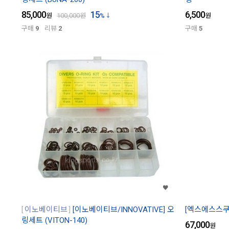
85,000
15
6,500
원
100,000
원
%
원
구매
9
리뷰
2
구매
5
이노베이티브
[이노베이티브/INNOVATIVE] 오
[엑스에스스쿠버
링세트 (VITON-140)
67,000
원