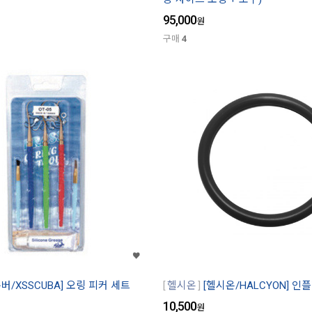
95,000
원
구매
4
/XSSCUBA] 오링 피커 세트
헬시온
[헬시온/HALCYON] 
10,500
원