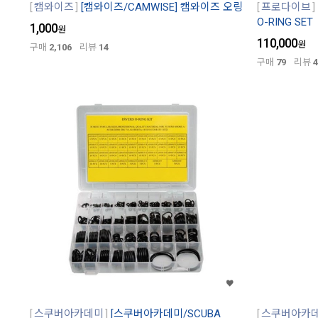
캠와이즈
[캠와이즈/CAMWISE] 캠와이즈 오링
프로다이브
O-RING SET
1,000
원
110,000
원
구매
2,106
리뷰
14
구매
79
리뷰
4
스쿠버아카데미
[스쿠버아카데미/SCUBA
스쿠버아카