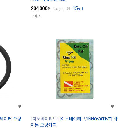
204,000
15
원
240,000
원
%
구매
4
인플레이터 오링
이노베이티브
[이노베이티브/INNOVATIVE] 바
이톤 오링키트