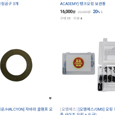
 오링공구 3개
ACADEMY] 탱크오링 보관통
16,000
20
원
20,000
원
%
구매
11
리뷰
4
시온/HALCYON] 자바라 클램프 오
오엠에스
[오엠에스/OMS] 오링 
종 사이즈 오링 + 도구)