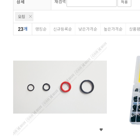
상세
재검색
적용
오링
23
개
랭킹순
신규등록순
낮은가격순
높은가격순
상품