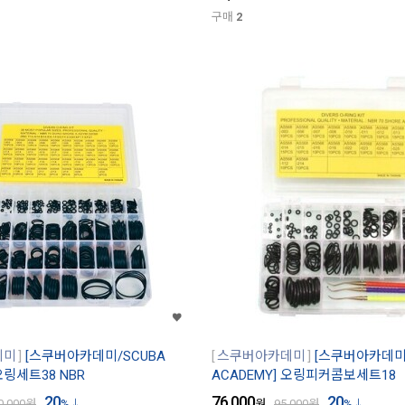
구매
2
데미
[스쿠버아카데미/SCUBA
스쿠버아카데미
[스쿠버아카데미/
오링세트38 NBR
ACADEMY] 오링피커콤보세트18
20
76,000
20
0,000
원
%
원
95,000
원
%