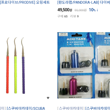
[프로다이브/PRODIVE] 오링세트
[판도라랩/PANDORA-LAB] 다이
49,500
10
원
55,000
원
%
구매
65
리뷰
9
데미
[스쿠버아카데미/SCUBA
스쿠버아카데미
[스쿠버아카데미/