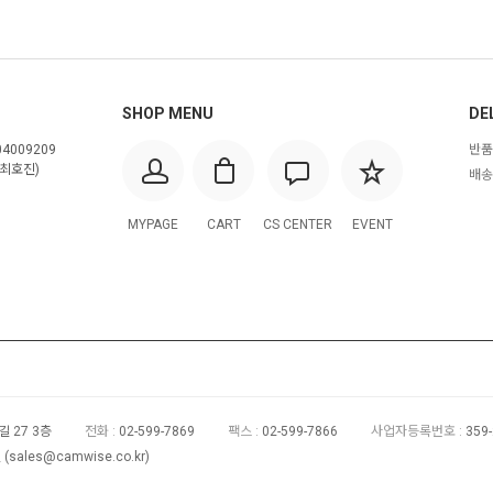
SHOP MENU
DE
4009209
반품
최호진)
배송
MYPAGE
CART
CS CENTER
EVENT
 27 3층
전화 :
02-599-7869
팩스 :
02-599-7866
사업자등록번호 :
359
(
sales@camwise.co.kr
)