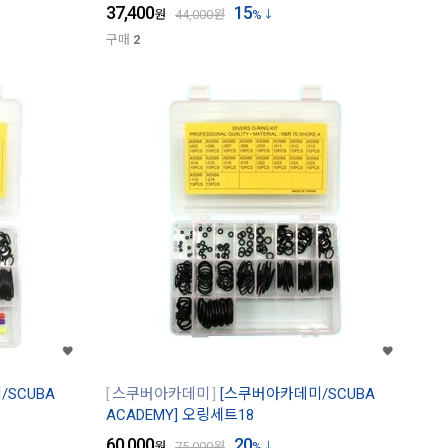
37,400
15
원
44,000
원
%
구매
2
SCUBA
스쿠버아카데미
[스쿠버아카데미/SCUBA
ACADEMY] 오링세트18
60,000
20
원
75,000
원
%