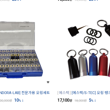
NDORA-LAB] 전문가용 오링세트
에스텍
[에스텍/S-TEC] 오링 
10
17,100
5
00,000
원
%
원
18,000
원
%