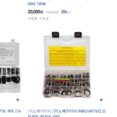
MINI TANK
20,000
20
원
25,000
원
%
구매
9
리뷰
2
키트 세트 (16
이노베이티브
[이노베이티브/INNOVATIVE] 오
링세트 (BUNA-450)