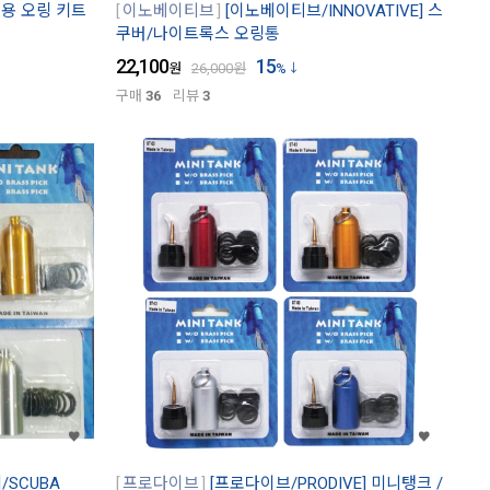
버용 오링 키트
이노베이티브
[이노베이티브/INNOVATIVE] 스
쿠버/나이트록스 오링통
22,100
15
원
26,000
원
%
구매
36
리뷰
3
SCUBA
프로다이브
[프로다이브/PRODIVE] 미니탱크 /