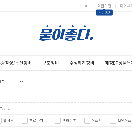
LOGIN
회원가입
마이페
▲
+ 5,000
Next
Previous
수중촬영/통신장비
구조장비
수상레져장비
매장DP상품특
링핀
2
헬시온
프로다이브
캠와이즈
에스텍
오엠에스