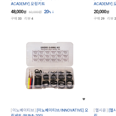
ACADEMY] 오링키트
ACADEMY]
48,000
20
20,000
원
60,000
원
%
원
구매
33
리뷰
4
구매
29
리뷰
2
이노베이티브
[이노베이티브/INNOVATIVE] 오
헬시온
[헬
링세트 (BUNA-200)
링