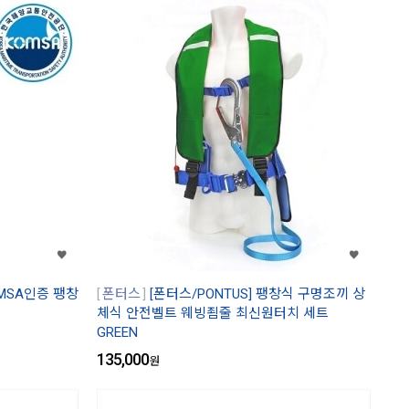
OMSA인증 팽창
폰터스
[폰터스/PONTUS] 팽창식 구명조끼 상
체식 안전벨트 웨빙죔줄 최신원터치 세트
GREEN
135,000
원