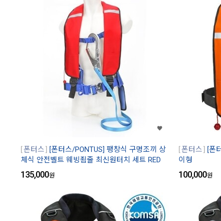
폰터스
[폰터스/PONTUS] 팽창식 구명조끼 상
폰터스
[폰
체식 안전벨트 웨빙죔줄 최신원터치 세트 RED
이형
135,000
100,000
원
원