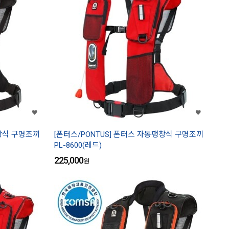
팽창식 구명조끼
[폰터스/PONTUS] 폰터스 자동팽창식 구명조끼
PL-8600(레드)
225,000
원