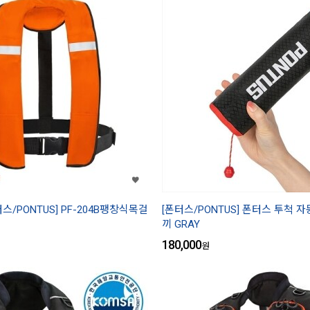
터스/PONTUS] PF-204B팽창식목걸
[폰터스/PONTUS] 폰터스 투척 
끼 GRAY
180,000
원