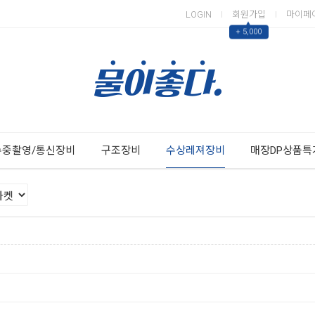
LOGIN
회원가입
마이페
▲
+ 5,000
Next
Previous
수중촬영/통신장비
구조장비
수상레져장비
매장DP상품특