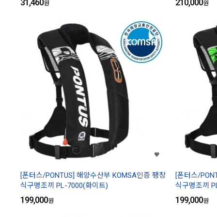
31,460
210,000
원
원
[폰터스/PONTUS] 해양수산부 KOMSA인증 팽창
[폰터스/PON
식구명조끼 PL-7000(화이트)
식구명조끼 PL
199,000
199,000
원
원