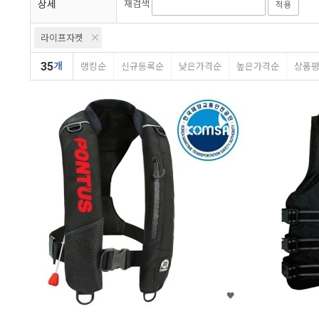
상세
재검색
적용
라이프자켓
35
개
랭킹순
신규등록순
낮은가격순
높은가격순
상품