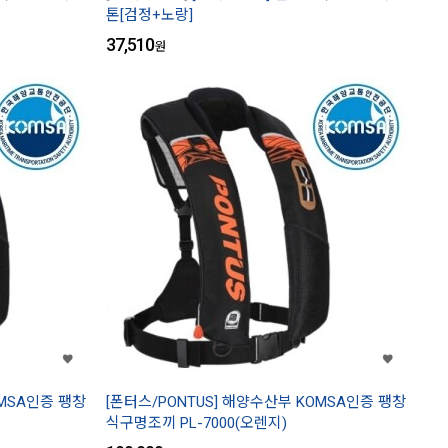
톤[검정+노랑]
37,510
원
OMSA인증 팽창
[폰터스/PONTUS] 해양수산부 KOMSA인증 팽창
식구명조끼 PL-7000(오렌지)