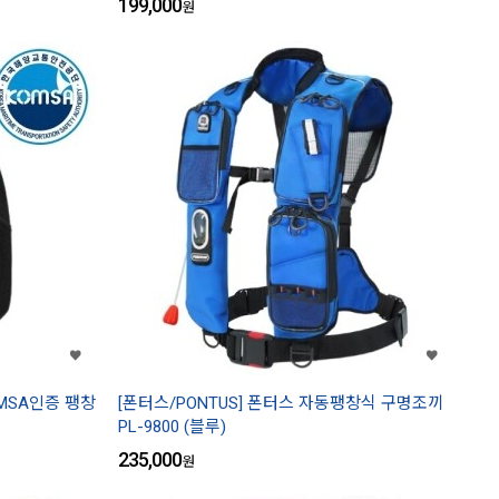
199,000
원
OMSA인증 팽창
[폰터스/PONTUS] 폰터스 자동팽창식 구명조끼
PL-9800 (블루)
235,000
원