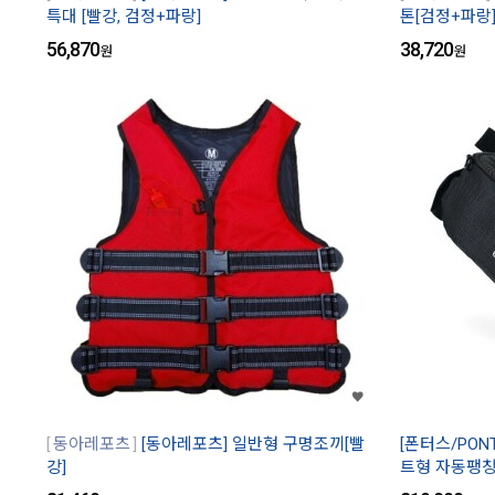
특대 [빨강, 검정+파랑]
톤[검정+파랑
56,870
38,720
원
원
동아레포츠
[동아레포츠] 일반형 구명조끼[빨
[폰터스/PON
강]
트형 자동팽창식