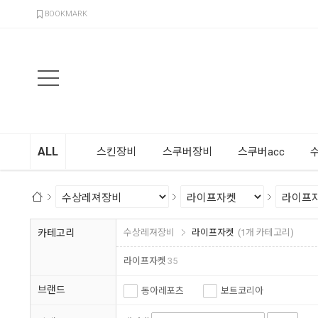
검색
BOOKMARK
ALL
스킨장비
스쿠버장비
스쿠버acc
카테고리
수상레져장비
라이프자켓
(1개 카테고리)
라이프자켓
35
브랜드
동아레포츠
보트코리아