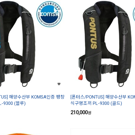
TUS] 해양수산부 KOMSA인증 팽창
[폰터스/PONTUS] 해양수산부 K
9300 (블루)
식구명조끼 PL-9300 (골드)
210,000
원