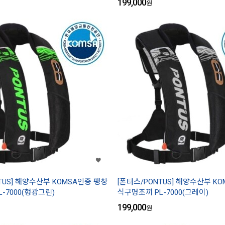
199,000
원
TUS] 해양수산부 KOMSA인증 팽창
[폰터스/PONTUS] 해양수산부 K
-7000(형광그린)
식구명조끼 PL-7000(그레이)
199,000
원