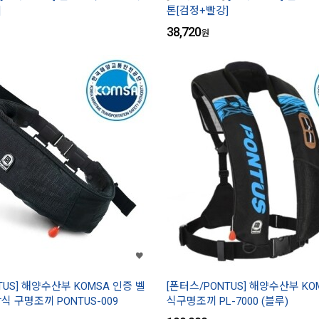
]
톤[검정+빨강]
38,720
원
TUS] 해양수산부 KOMSA 인증 벨
[폰터스/PONTUS] 해양수산부 K
 구명조끼 PONTUS-009
식구명조끼 PL-7000 (블루)