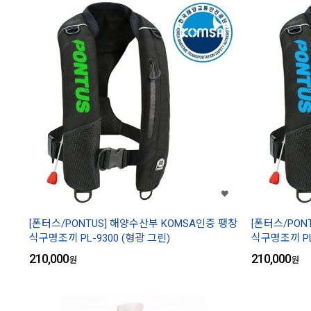
[폰터스/PONTUS] 해양수산부 KOMSA인증 팽창
[폰터스/PON
식구명조끼 PL-9300 (형광 그린)
식구명조끼 PL-
210,000
210,000
원
원