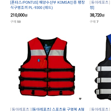
[폰터스/PONTUS] 해양수산부 KOMSA인증 팽창
동아레포츠
식구명조끼 PL-9300 (레드)
정]
210,000
38,720
원
원
구매
50
구매
7
동아레포츠
[동아레포츠] 스포츠용 구명복 A형
동아레포츠