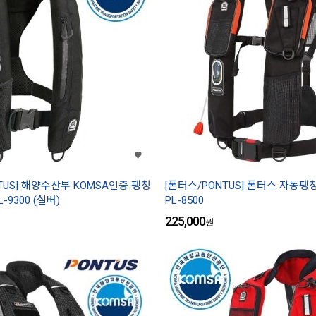
TUS] 해양수산부 KOMSA인증 팽창
[폰터스/PONTUS] 폰터스 자동
9300 (실버)
PL-8500
225,000
원