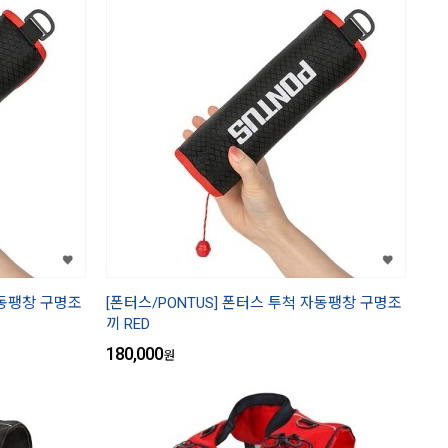
자동팽창 구명조
[폰터스/PONTUS] 폰터스 투척 자동팽창 구명조
끼 RED
180,000
원