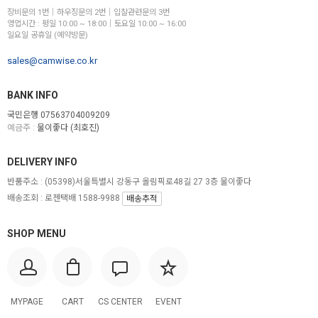
장비문의 1번│하우징문의 2번│입찰관련문의 3번
영업시간 : 평일 10:00 ~ 18:00│토요일 10:00 ~ 16:00
일요일 공휴일 (예약방문)
sales@camwise.co.kr
BANK INFO
국민은행 07563704009209
예금주 :
물이좋다 (최호진)
DELIVERY INFO
반품주소 :
(05398)서울특별시 강동구 올림픽로48길 27 3층 물이좋다
배송조회 : 로젠택배 1588-9988
배송추적
SHOP MENU
MYPAGE
CART
CS CENTER
EVENT