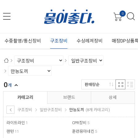
0
수중촬영/통신장비
구조장비
수상레져장비
매장DP상품
0
판매량순
개
카테고리
브랜드
상세
구조장비
일반구조장비
만능도끼
(8개 카테고리)
라이트라인
1
CPR장비
5
랜턴
11
훈련용마네킨
5