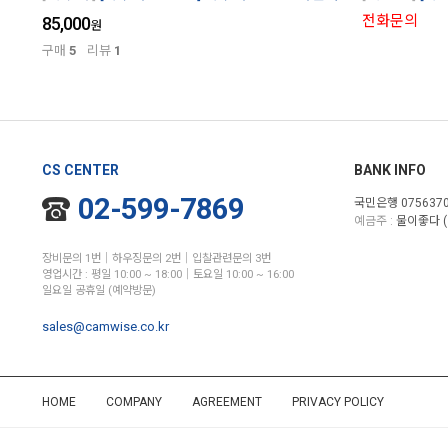
전화문의
85,000
원
구매
5
리뷰
1
CS CENTER
BANK INFO
02-599-7869
국민은행 0756370
예금주 :
물이좋다 (
장비문의 1번│하우징문의 2번│입찰관련문의 3번
영업시간 : 평일 10:00 ~ 18:00│토요일 10:00 ~ 16:00
일요일 공휴일 (예약방문)
sales@camwise.co.kr
HOME
COMPANY
AGREEMENT
PRIVACY POLICY