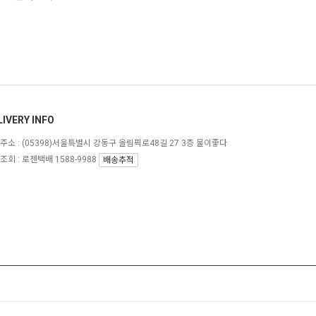
LIVERY INFO
주소 :
(05398)서울특별시 강동구 올림픽로48길 27 3층 물이좋다
조회 : 로젠택배 1588-9988
배송추적