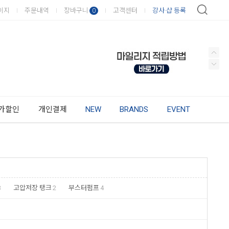
이지
주문내역
장바구니
고객센터
강사·샵 등록
0
가할인
개인결제
NEW
BRANDS
EVENT
3
고압저장 탱크
2
부스터펌프
4