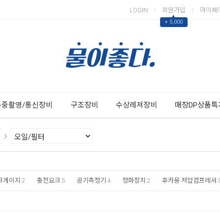
LOGIN
회원가입
마이페
▲
+ 5,000
Next
Previous
수중촬영/통신장비
구조장비
수상레져장비
매장DP상품특
크게이지
2
충전요크
5
공기측정기
4
정화장치
2
후카용 저압컴프레셔