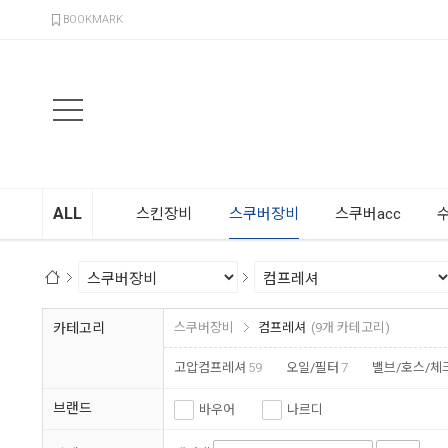
검색
BOOKMARK
ALL
스킨장비
스쿠버장비
스쿠버acc
카테고리
스쿠버장비
컴프레셔
(9개 카테고리)
고압컴프레셔
59
오일/필터
7
밸브/호스/체
브랜드
바우어
나르디