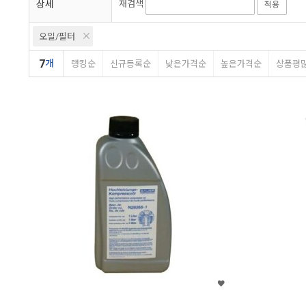
상세
재검색
적용
오일/필터
7
개
랭킹순
신규등록순
낮은가격순
높은가격순
상품평