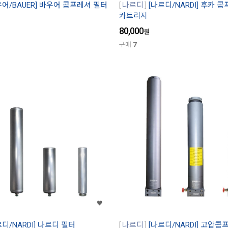
우어/BAUER] 바우어 콤프레셔 필터
나르디
[나르디/NARDI] 후카 
카트리지
80,000
원
구매
7
르디/NARDI] 나르디 필터
나르디
[나르디/NARDI] 고압콤